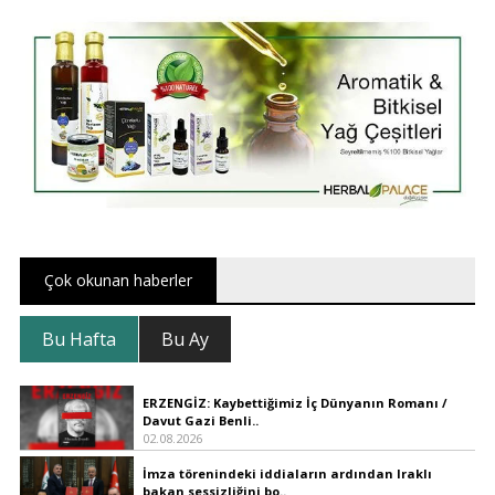
Çok okunan haberler
Bu Hafta
Bu Ay
ERZENGİZ: Kaybettiğimiz İç Dünyanın Romanı /
Davut Gazi Benli..
02.08.2026
İmza törenindeki iddiaların ardından Iraklı
bakan sessizliğini bo..