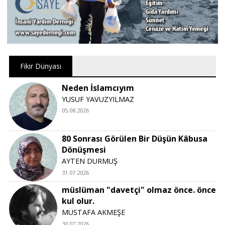
Fikir Dünyası
Neden İslamcıyım
YUSUF YAVUZYILMAZ
05.08.2026
80 Sonrası Görülen Bir Düşün Kâbusa
Dönüşmesi
AYTEN DURMUŞ
31.07.2026
müslüman "davetçi" olmaz önce. önce
kul olur.
MUSTAFA AKMEŞE
30.07.2026