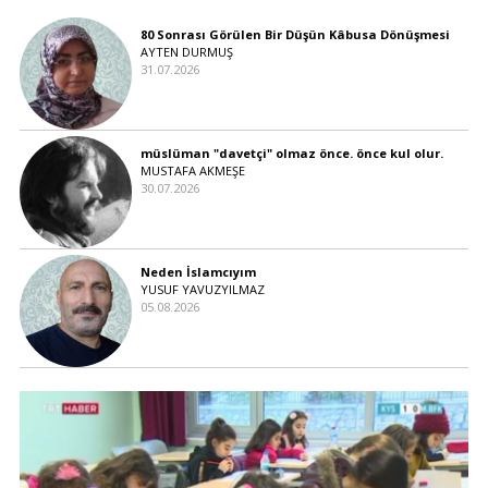
80 Sonrası Görülen Bir Düşün Kâbusa Dönüşmesi
AYTEN DURMUŞ
31.07.2026
müslüman "davetçi" olmaz önce. önce kul olur.
MUSTAFA AKMEŞE
30.07.2026
Neden İslamcıyım
YUSUF YAVUZYILMAZ
05.08.2026