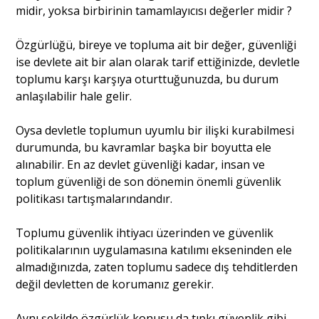
midir, yoksa birbirinin tamamlayıcısı değerler midir ?
Portre
Özgürlüğü, bireye ve topluma ait bir değer, güvenliği
ise devlete ait bir alan olarak tarif ettiğinizde, devletle
toplumu karşı karşıya oturttuğunuzda, bu durum
Yazarlar
anlaşılabilir hale gelir.
Oysa devletle toplumun uyumlu bir ilişki kurabilmesi
durumunda, bu kavramlar başka bir boyutta ele
alınabilir. En az devlet güvenliği kadar, insan ve
Eğitim
toplum güvenliği de son dönemin önemli güvenlik
politikası tartışmalarındandır.
Dosya Haber
Toplumu güvenlik ihtiyacı üzerinden ve güvenlik
Ankara Analiz
politikalarının uygulamasına katılımı ekseninden ele
almadığınızda, zaten toplumu sadece dış tehditlerden
Sağlık
değil devletten de korumanız gerekir.
Aynı şekilde özgürlük konusu da tıpkı güvenlik gibi