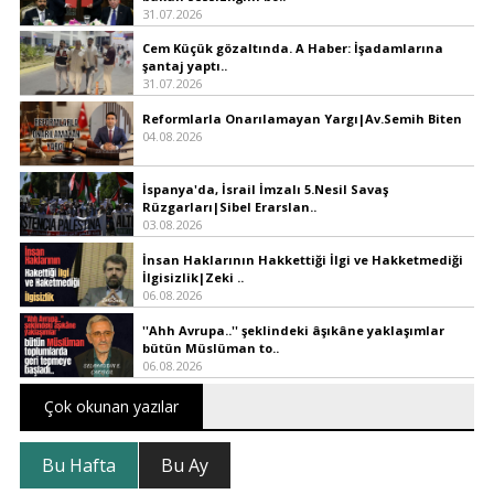
31.07.2026
Cem Küçük gözaltında. A Haber: İşadamlarına
şantaj yaptı..
31.07.2026
Reformlarla Onarılamayan Yargı|Av.Semih Biten
04.08.2026
İspanya'da, İsrail İmzalı 5.Nesil Savaş
Rüzgarları|Sibel Erarslan..
03.08.2026
İnsan Haklarının Hakkettiği İlgi ve Hakketmediği
İlgisizlik|Zeki ..
06.08.2026
''Ahh Avrupa..'' şeklindeki âşıkâne yaklaşımlar
bütün Müslüman to..
06.08.2026
Çok okunan yazılar
Bu Hafta
Bu Ay