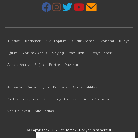
Türkiye
Derkenar
Sivil Toplum
Kültür - Sanat
Ekonomi
Dünya
Eğitim
Yorum - Analiz
Söyleşi
Yazı Dizisi
Dosya Haber
Ankara Analiz
Sağlık
Portre
Yazarlar
Anasayfa
Künye
Çerez Politikası
Çerez Politikası
Gizlilik Sözleşmesi
Kullanım Şartnamesi
Gizlilik Politikası
Veri Politikası
Site Haritası
© Copyright 2026 / Her Taraf - Türkiyenin habercisi