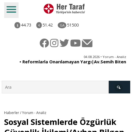
44.73
51.42
51500
$
€
GA
ya
04.08.2026 • Yorum - Analiz
ne
• Reformlarla Onarılamayan Yargı|Av.Semih Biten
ni
Türkiye
Haberler / Yorum - Analiz
Sosyal Sistemlerde Özgürlük
Derkenar