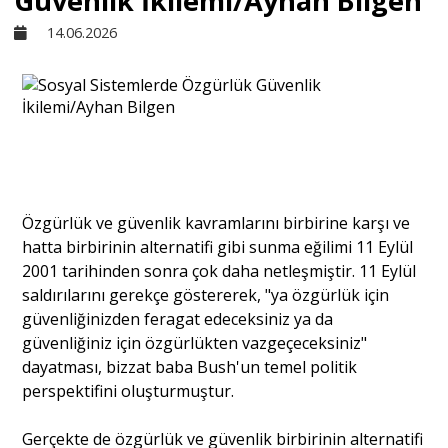
Güvenlik İkilemi/Ayhan Bilgen
14.06.2026
Sivil Toplum
Kültür - Sanat
Ekonomi
Özgürlük ve güvenlik kavramlarını birbirine karşı ve
Dünya
hatta birbirinin alternatifi gibi sunma eğilimi 11 Eylül
2001 tarihinden sonra çok daha netleşmiştir. 11 Eylül
saldırılarını gerekçe göstererek, "ya özgürlük için
Yorum - Analiz
güvenliğinizden feragat edeceksiniz ya da
güvenliğiniz için özgürlükten vazgeçeceksiniz"
dayatması, bizzat baba Bush'un temel politik
Söyleşi
perspektifini oluşturmuştur.
Gerçekte de özgürlük ve güvenlik birbirinin alternatifi
Yazı Dizisi