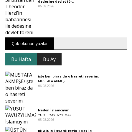
dedesine devlet tör..
06.08.2026
Çok okunan yazılar
Bu Hafta
Bu Ay
işte ben biraz da o hasreti severim.
MUSTAFA AKMEŞE
06.08.2026
Neden İslamcıyım
YUSUF YAVUZYILMAZ
05.08.2026
BİLGİNİN İNSANİLEŞTİRİLMESİ-3