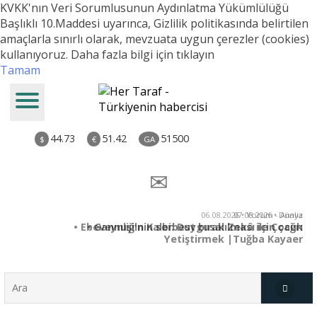
KVKK'nın Veri Sorumlusunun Aydınlatma Yükümlülüğü
Başlıklı 10.Maddesi uyarınca, Gizlilik politikasında belirtilen
amaçlarla sınırlı olarak, mevzuata uygun çerezler (cookies)
kullanıyoruz.
Daha fazla bilgi için tıklayın
Tamam
44.73
51.42
51500
$
€
GA
06.08.2026 • Yorum - Analiz
07.08.2026 • Dünya
• Ebeveynliğin Kalbi: Duygusal Zekâ ile Çocuk
• Gannuşi'nin serbest bırakılması için çağrı
Yetiştirmek |Tuğba Kayaer