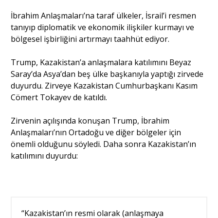
İbrahim Anlaşmaları’na taraf ülkeler, İsrail’i resmen
Söyleşi
tanıyıp diplomatik ve ekonomik ilişkiler kurmayı ve
bölgesel işbirliğini artırmayı taahhüt ediyor.
Yazı Dizisi
Trump, Kazakistan’a anlaşmalara katılımını Beyaz
Saray’da Asya’dan beş ülke başkanıyla yaptığı zirvede
Portre
duyurdu. Zirveye Kazakistan Cumhurbaşkanı Kasım
Cömert Tokayev de katıldı.
Yazarlar
Zirvenin açılışında konuşan Trump, İbrahim
Anlaşmaları’nın Ortadoğu ve diğer bölgeler için
önemli olduğunu söyledi. Daha sonra Kazakistan’ın
katılımını duyurdu:
Eğitim
Dosya Haber
“Kazakistan’ın resmi olarak (anlaşmaya
Ankara Analiz