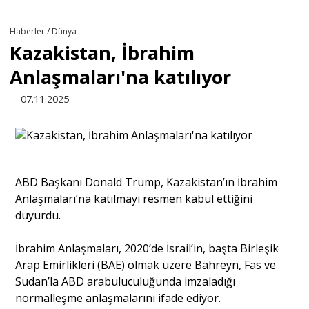
Türkiye
Haberler / Dünya
Kazakistan, İbrahim
Derkenar
Anlaşmaları'na katılıyor
07.11.2025
Sivil Toplum
Kültür - Sanat
ABD Başkanı Donald Trump, Kazakistan’ın İbrahim
Anlaşmaları’na katılmayı resmen kabul ettiğini
Ekonomi
duyurdu.
Dünya
İbrahim Anlaşmaları, 2020’de İsrail’in, başta Birleşik
Arap Emirlikleri (BAE) olmak üzere Bahreyn, Fas ve
Sudan’la ABD arabuluculuğunda imzaladığı
Yorum - Analiz
normalleşme anlaşmalarını ifade ediyor.