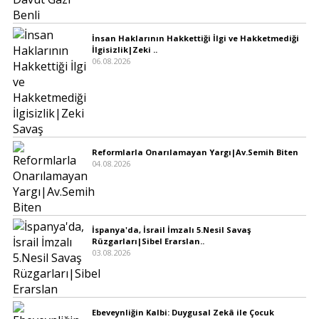
İnsan Haklarının Hakkettiği İlgi ve Hakketmediği
İlgisizlik|Zeki ..
06.08.2026
Reformlarla Onarılamayan Yargı|Av.Semih Biten
04.08.2026
İspanya'da, İsrail İmzalı 5.Nesil Savaş
Rüzgarları|Sibel Erarslan..
03.08.2026
Ebeveynliğin Kalbi: Duygusal Zekâ ile Çocuk