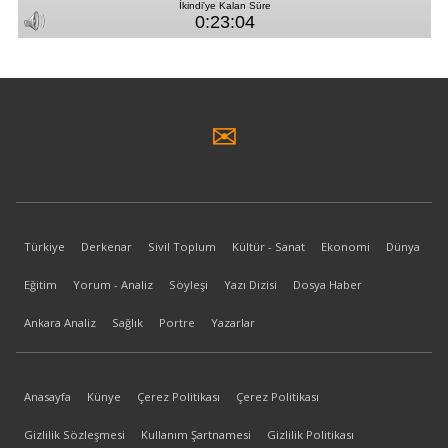
Türkiye
Derkenar
Sivil Toplum
Kültür - Sanat
Ekonomi
Dünya
Eğitim
Yorum - Analiz
Söyleşi
Yazı Dizisi
Dosya Haber
Ankara Analiz
Sağlık
Portre
Yazarlar
Anasayfa
Künye
Çerez Politikası
Çerez Politikası
Gizlilik Sözleşmesi
Kullanım Şartnamesi
Gizlilik Politikası