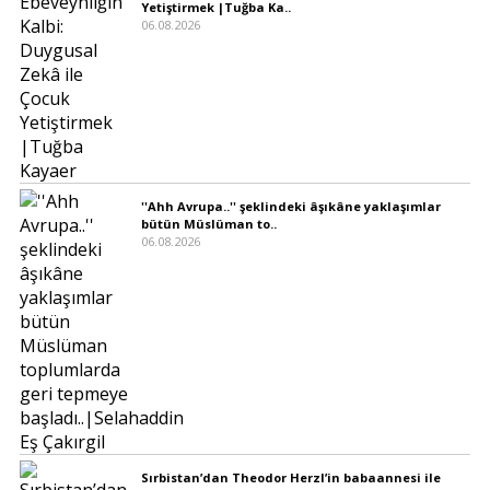
Yetiştirmek |Tuğba Ka..
06.08.2026
''Ahh Avrupa..'' şeklindeki âşıkâne yaklaşımlar
bütün Müslüman to..
06.08.2026
Sırbistan’dan Theodor Herzl’in babaannesi ile