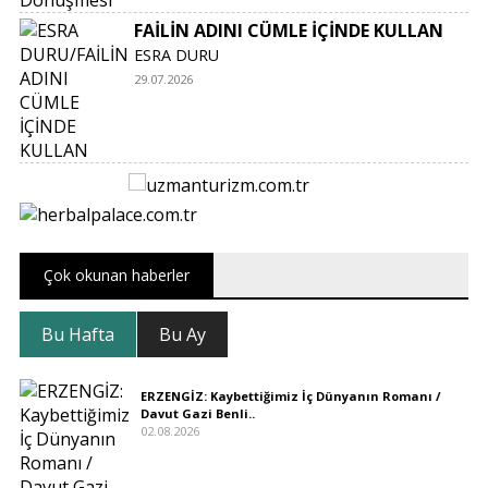
FAİLİN ADINI CÜMLE İÇİNDE KULLAN
ESRA DURU
29.07.2026
Çok okunan haberler
Bu Hafta
Bu Ay
ERZENGİZ: Kaybettiğimiz İç Dünyanın Romanı /
Davut Gazi Benli..
02.08.2026