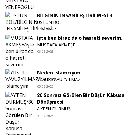
BİLGİNİN İNSANİLEŞTİRİLMESİ-3
ÜSTÜN BOL
07.08.2026
işte ben biraz da o hasreti severim.
MUSTAFA AKMEŞE
06.08.2026
Neden İslamcıyım
YUSUF YAVUZYILMAZ
05.08.2026
80 Sonrası Görülen Bir Düşün Kâbusa
Dönüşmesi
AYTEN DURMUŞ
31.07.2026