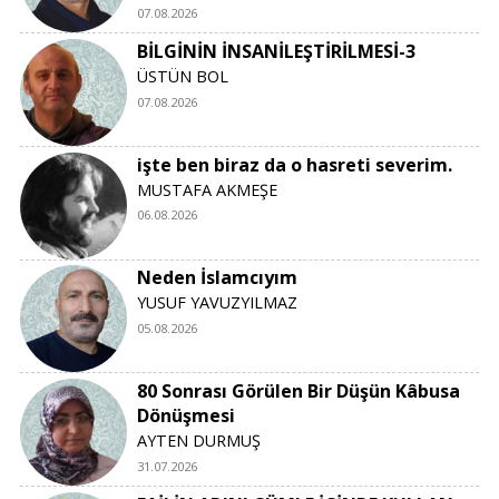
07.08.2026
BİLGİNİN İNSANİLEŞTİRİLMESİ-3
ÜSTÜN BOL
07.08.2026
işte ben biraz da o hasreti severim.
MUSTAFA AKMEŞE
06.08.2026
Neden İslamcıyım
YUSUF YAVUZYILMAZ
05.08.2026
80 Sonrası Görülen Bir Düşün Kâbusa
Dönüşmesi
AYTEN DURMUŞ
31.07.2026