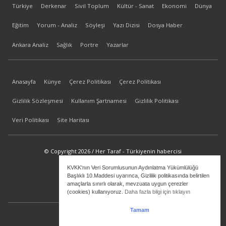
Türkiye
Derkenar
Sivil Toplum
Kültür - Sanat
Ekonomi
Dünya
Eğitim
Yorum - Analiz
Söyleşi
Yazı Dizisi
Dosya Haber
Ankara Analiz
Sağlık
Portre
Yazarlar
Anasayfa
Künye
Çerez Politikası
Çerez Politikası
Gizlilik Sözleşmesi
Kullanım Şartnamesi
Gizlilik Politikası
Veri Politikası
Site Haritası
© Copyright 2026 / Her Taraf - Türkiyenin habercisi
KVKK'nın Veri Sorumlusunun Aydınlatma Yükümlülüğü
bilgi@hertaraf.com
Başlıklı 10.Maddesi uyarınca, Gizlilik politikasında belirtilen
amaçlarla sınırlı olarak, mevzuata uygun çerezler
(cookies) kullanıyoruz.
Daha fazla bilgi için tıklayın
Tamam
ilkizMedya