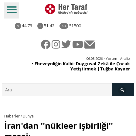
44.73
51.42
51500
$
€
GA
ya
06.08.2026 • Yorum - Analiz
rı
• Ebeveynliğin Kalbi: Duygusal Zekâ ile Çocuk
Yetiştirmek |Tuğba Kayaer
Türkiye
Haberler / Dünya
İran'dan ''nükleer işbirliği''
Derkenar