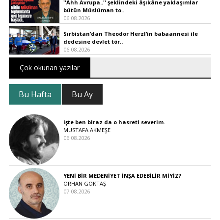
''Ahh Avrupa..'' şeklindeki âşıkâne yaklaşımlar
bütün Müslüman to..
06.08.2026
Sırbistan’dan Theodor Herzl’in babaannesi ile
dedesine devlet tör..
06.08.2026
Çok okunan yazılar
Bu Hafta
Bu Ay
işte ben biraz da o hasreti severim.
MUSTAFA AKMEŞE
06.08.2026
YENİ BİR MEDENİYET İNŞA EDEBİLİR MİYİZ?
ORHAN GÖKTAŞ
07.08.2026