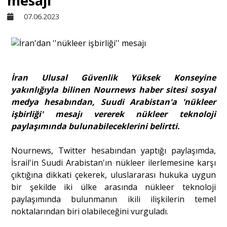
mesajı
07.06.2023
Sivil Toplum
Kültür - Sanat
İran Ulusal Güvenlik Yüksek Konseyine
yakınlığıyla bilinen Nournews haber sitesi sosyal
Ekonomi
medya hesabından, Suudi Arabistan'a 'nükleer
işbirliği' mesajı vererek nükleer teknoloji
Dünya
paylaşımında bulunabileceklerini belirtti.
Nournews, Twitter hesabından yaptığı paylaşımda,
Yorum - Analiz
İsrail'in Suudi Arabistan'ın nükleer ilerlemesine karşı
çıktığına dikkati çekerek, uluslararası hukuka uygun
bir şekilde iki ülke arasında nükleer teknoloji
Söyleşi
paylaşımında bulunmanın ikili ilişkilerin temel
noktalarından biri olabileceğini vurguladı.
Yazı Dizisi