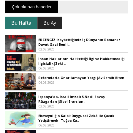
Çok okunan haberler
Bu Hafta
Bu Ay
ERZENGİZ: Kaybettiğimiz İç Dünyanın Romanı /
Davut Gazi Benli..
02.08.2026
İnsan Haklarının Hakkettiği İlgi ve Hakketmediği
İlgisizlik|Zeki ..
06.08.2026
Reformlarla Onarılamayan Yargı|Av.Semih Biten
04.08.2026
İspanya'da, İsrail İmzalı 5.Nesil Savaş
Rüzgarları|Sibel Erarslan..
03.08.2026
Ebeveynliğin Kalbi: Duygusal Zekâ ile Çocuk
Yetiştirmek |Tuğba Ka..
06.08.2026