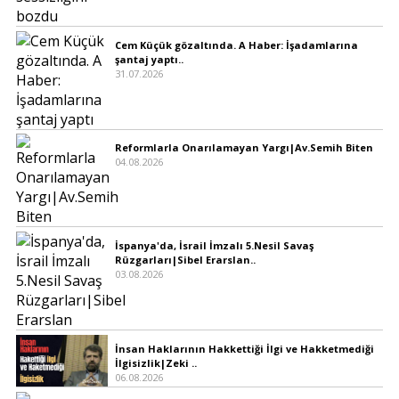
Cem Küçük gözaltında. A Haber: İşadamlarına
şantaj yaptı..
31.07.2026
Reformlarla Onarılamayan Yargı|Av.Semih Biten
04.08.2026
İspanya'da, İsrail İmzalı 5.Nesil Savaş
Rüzgarları|Sibel Erarslan..
03.08.2026
İnsan Haklarının Hakkettiği İlgi ve Hakketmediği
İlgisizlik|Zeki ..
06.08.2026