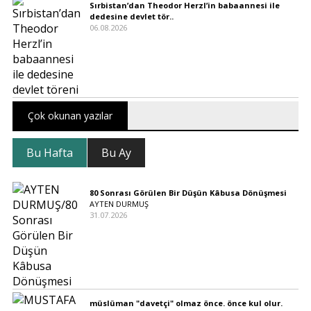
Sırbistan’dan Theodor Herzl’in babaannesi ile
dedesine devlet tör..
06.08.2026
Çok okunan yazılar
Bu Hafta
Bu Ay
80 Sonrası Görülen Bir Düşün Kâbusa Dönüşmesi
AYTEN DURMUŞ
31.07.2026
müslüman "davetçi" olmaz önce. önce kul olur.