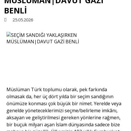
MÜSLÜMAN|DAVUT GAZİ
BENLİ
Sivil Toplum
25.05.2026
Kültür - Sanat
Ekonomi
Dünya
Müslüman Türk toplumu olarak, pek farkında
Yorum - Analiz
olmasak da, her üç dört yılda bir seçim sandığının
önümüze konması çok büyük bir nimet. Yerelde veya
Söyleşi
genelde yöneteceklerimizi seçme/belirleme imkânı,
aksayan ve geliştirilmesi gereken yönlerine rağmen,
bir buçuk milyarı aşan İslam dünyasında sadece bize
Yazı Dizisi