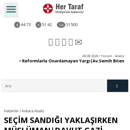
44.73
51.42
51500
$
€
GA
ya
04.08.2026 • Yorum - Analiz
ne
• Reformlarla Onarılamayan Yargı|Av.Semih Biten
ni
Türkiye
Haberler / Ankara Analiz
SEÇİM SANDIĞI YAKLAŞIRKEN
Derkenar