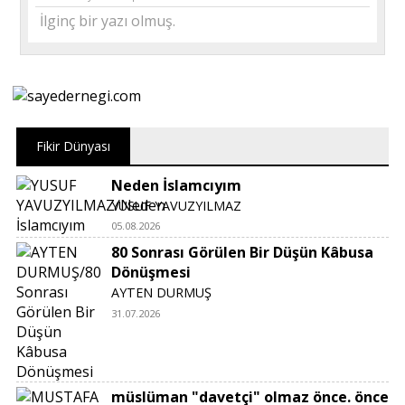
İlginç bir yazı olmuş.
Fikir Dünyası
Neden İslamcıyım
YUSUF YAVUZYILMAZ
05.08.2026
80 Sonrası Görülen Bir Düşün Kâbusa
Dönüşmesi
AYTEN DURMUŞ
31.07.2026
müslüman "davetçi" olmaz önce. önce