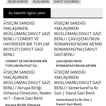
SEÇİM SANDIĞI
MÜSLÜMAN
DAVUT GAZİ BENLİ
Bu haberler ilginizi çeker
CÖMERT VE HAYIRSEVER BİR
ÇAVUŞESKU’NUN
TOPLUM MUYUZ?|D..
ROMANYASI’NDAN AB’NİN
ROMA..
Semerkand'ta İki Gün |
Davut Gazi Benli..
Avrupa Birliği Olmazsa