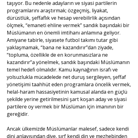
taşıyor. Bu nedenle adayların ve siyasi partilerin
programlarını araştırmak; özgeçmiş, liyakat,
dürüstlük, şeffaflık ve hesap verebilirlik açısından
ölçmek, “emaneti ehline vermek” sandık başındaki bir
Müslümanın en önemli imtihanı anlamına geliyor.
Amiyane tabirle, siyasete futbol takımı tutar gibi
yaklaşmamak, “bana ne kazandırır”dan ziyade,
“topluma, özellikle de en korunmasızlara ne
kazandırır”a yönelmek, sandık başındaki Müslümanın
temel hedefi olmalıdır. Kamu kaynağının israfı ve
yolsuzlukla mücadelede net duruş sergileyen, şeffaf
yönetişimi taahhüt eden programlara öncelik vermek,
helal-haram hassasiyetinin kamusal alanda en güçlü
şekilde yerine getirilmesini şart koşan aday ve siyasi
partilere oy vermek bir Müslüman için imanının bir
gereğidir.
Ancak ülkemizde Müslümanlar malesef, sadece kendi
dini anlayışından diye, sırf kendi din ve mezhebinden