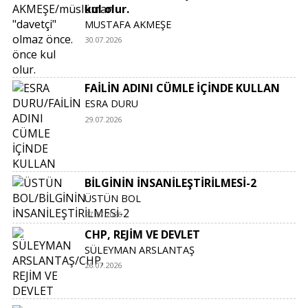
kul olur.
MUSTAFA AKMEŞE
30.07.2026
FAİLİN ADINI CÜMLE İÇİNDE KULLAN
ESRA DURU
29.07.2026
BİLGİNİN İNSANİLEŞTİRİLMESİ-2
ÜSTÜN BOL
27.07.2026
CHP, REJİM VE DEVLET
SÜLEYMAN ARSLANTAŞ
26.07.2026