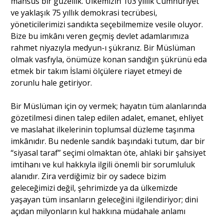
mahsus bir güzellik. Ülkemizin 103 yıllık Cumhuriyet
ve yaklaşık 75 yıllık demokrasi tecrübesi,
yöneticilerimizi sandıkta seçebilmemize vesile oluyor.
Portre
Bize bu imkânı veren geçmiş devlet adamlarımıza
rahmet niyazıyla medyun-ı şükranız. Bir Müslüman
olmak vasfıyla, önümüze konan sandığın şükrünü eda
Yazarlar
etmek bir takım İslami ölçülere riayet etmeyi de
zorunlu hale getiriyor.
Bir Müslüman için oy vermek; hayatın tüm alanlarında
gözetilmesi dinen talep edilen adalet, emanet, ehliyet
Eğitim
ve maslahat ilkelerinin toplumsal düzleme taşınma
Dosya Haber
imkânıdır. Bu nedenle sandık başındaki tutum, dar bir
“siyasal taraf” seçimi olmaktan öte, ahlaki bir şahsiyet
Ankara Analiz
imtihanı ve kul hakkıyla ilgili önemli bir sorumluluk
alanıdır. Zira verdiğimiz bir oy sadece bizim
Sağlık
geleceğimizi değil, şehrimizde ya da ülkemizde
yaşayan tüm insanların geleceğini ilgilendiriyor; dini
açıdan milyonların kul hakkına müdahale anlamı