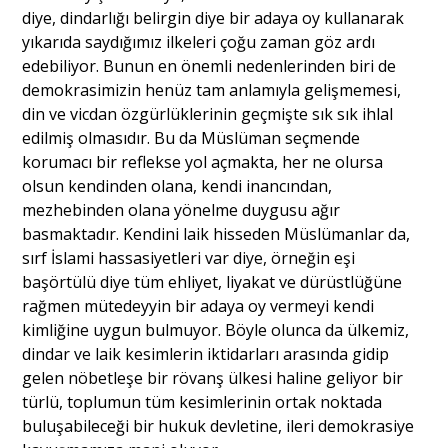
diye, dindarlığı belirgin diye bir adaya oy kullanarak
yıkarıda saydığımız ilkeleri çoğu zaman göz ardı
edebiliyor. Bunun en önemli nedenlerinden biri de
demokrasimizin henüz tam anlamıyla gelişmemesi,
din ve vicdan özgürlüklerinin geçmişte sık sık ihlal
edilmiş olmasıdır. Bu da Müslüman seçmende
korumacı bir reflekse yol açmakta, her ne olursa
olsun kendinden olana, kendi inancından,
mezhebinden olana yönelme duygusu ağır
basmaktadır. Kendini laik hisseden Müslümanlar da,
sırf İslami hassasiyetleri var diye, örneğin eşi
başörtülü diye tüm ehliyet, liyakat ve dürüstlüğüne
rağmen mütedeyyin bir adaya oy vermeyi kendi
kimliğine uygun bulmuyor. Böyle olunca da ülkemiz,
dindar ve laik kesimlerin iktidarları arasında gidip
gelen nöbetleşe bir rövanş ülkesi haline geliyor bir
türlü, toplumun tüm kesimlerinin ortak noktada
buluşabileceği bir hukuk devletine, ileri demokrasiye