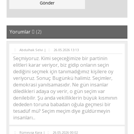
Yorumlar
(2)
Abdulhak Selvi |
26.05.2026 13:13
Seçmiyoruz. Kimi seçeceğimize bir partinin
elitleri karar veriyor, biz gidip onların seçin
dediğini seçmek için tanımadığımız kişilere oy
veriyoruz. Sonuç: Bugünkü halimiz. Seçimler,
demokrasi yanılsamasıdır. Ne gün insanlar
diledikleri adaya oy verir, o gün seçim var
denilebilir. Şu anda vekilliklerin büyük kısmının
dededen toruna babadan oğula geçmesi bir
tesadüf mü? Seçim meçim diye güldürmeyin
insanları...
Rümeysa Kara |
26.05.2026 00:02