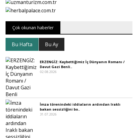
Çok okunan haberler
Bu Hafta
Bu Ay
ERZENGİZ: Kaybettiğimiz İç Dünyanın Romanı /
Davut Gazi Benli..
02.08.2026
İmza törenindeki iddiaların ardından Iraklı
bakan sessizliğini bo..
31.07.2026