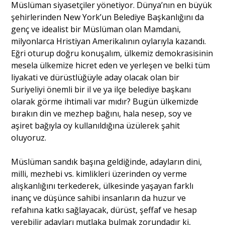
Müslüman siyasetçiler yönetiyor. Dünya’nın en büyük
şehirlerinden New York’un Belediye Başkanlığını da
genç ve idealist bir Müslüman olan Mamdani,
milyonlarca Hristiyan Amerikalının oylarıyla kazandı.
Eğri oturup doğru konuşalım, ülkemiz demokrasisinin
mesela ülkemize hicret eden ve yerleşen ve belki tüm
liyakati ve dürüstlüğüyle aday olacak olan bir
Suriyeliyi önemli bir il ve ya ilçe belediye başkanı
olarak görme ihtimali var mıdır? Bugün ülkemizde
bırakın din ve mezhep bağını, hala nesep, soy ve
aşiret bağıyla oy kullanıldığına üzülerek şahit
oluyoruz.
Müslüman sandık başına geldiğinde, adayların dini,
milli, mezhebi vs. kimlikleri üzerinden oy verme
alışkanlığını terkederek, ülkesinde yaşayan farklı
inanç ve düşünce sahibi insanların da huzur ve
refahına katkı sağlayacak, dürüst, şeffaf ve hesap
verebilir adayları mutlaka bulmak zorundadır ki,