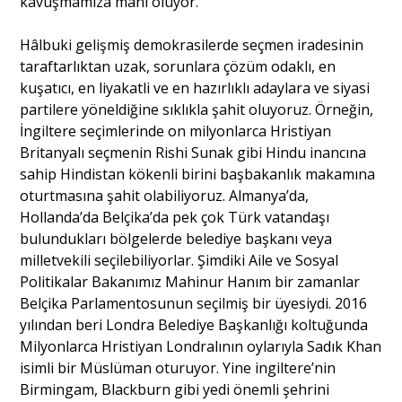
kavuşmamıza mani oluyor.
Hâlbuki gelişmiş demokrasilerde seçmen iradesinin
taraftarlıktan uzak, sorunlara çözüm odaklı, en
kuşatıcı, en liyakatli ve en hazırlıklı adaylara ve siyasi
partilere yöneldiğine sıklıkla şahit oluyoruz. Örneğin,
İngiltere seçimlerinde on milyonlarca Hristiyan
Britanyalı seçmenin Rishi Sunak gibi Hindu inancına
sahip Hindistan kökenli birini başbakanlık makamına
oturtmasına şahit olabiliyoruz. Almanya’da,
Hollanda’da Belçika’da pek çok Türk vatandaşı
bulundukları bölgelerde belediye başkanı veya
milletvekili seçilebiliyorlar. Şimdiki Aile ve Sosyal
Politikalar Bakanımız Mahinur Hanım bir zamanlar
Belçika Parlamentosunun seçilmiş bir üyesiydi. 2016
yılından beri Londra Belediye Başkanlığı koltuğunda
Milyonlarca Hristiyan Londralının oylarıyla Sadık Khan
isimli bir Müslüman oturuyor. Yine ingiltere’nin
Birmingam, Blackburn gibi yedi önemli şehrini