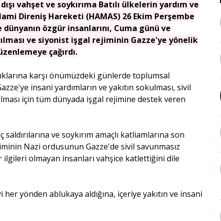
 dışı vahşet ve soykırıma Batılı ülkelerin yardım ve
 İslami Direniş Hareketi (HAMAS) 26 Ekim Perşembe
le dünyanın özgür insanlarını, Cuma günü ve
lması ve siyonist işgal rejiminin Gazze'ye yönelik
düzenlemeye çağırdı.
lıklarına karşı önümüzdeki günlerde toplumsal
Gazze'ye insani yardımların ve yakıtın sokulması, sivil
rılması için tüm dünyada işgal rejimine destek veren
 saldırılarına ve soykırım amaçlı katliamlarına son
 rejiminin Nazi ordusunun Gazze'de sivil savunmasız
ilgileri olmayan insanları vahşice katlettiğini dile
i her yönden ablukaya aldığına, içeriye yakıtın ve insani