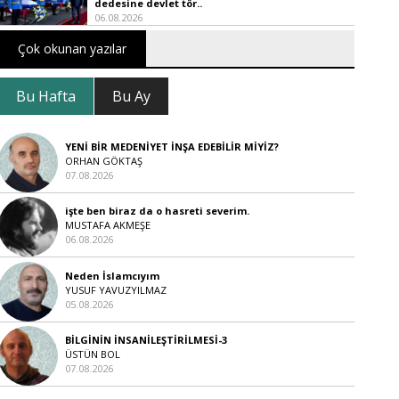
dedesine devlet tör..
06.08.2026
Çok okunan yazılar
Bu Hafta
Bu Ay
YENİ BİR MEDENİYET İNŞA EDEBİLİR MİYİZ?
ORHAN GÖKTAŞ
07.08.2026
işte ben biraz da o hasreti severim.
MUSTAFA AKMEŞE
06.08.2026
Neden İslamcıyım
YUSUF YAVUZYILMAZ
05.08.2026
BİLGİNİN İNSANİLEŞTİRİLMESİ-3
ÜSTÜN BOL
07.08.2026