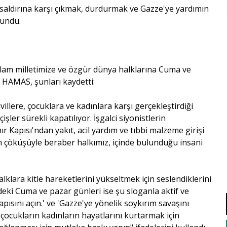
 saldırına karşı çıkmak, durdurmak ve Gazze'ye yardımın
lundu.
 İslam milletimize ve özgür dünya halklarına Cuma ve
 HAMAS, şunları kaydetti:
ivillere, çocuklara ve kadınlara karşı gerçekleştirdiği
şler sürekli kapatılıyor. İşgalci siyonistlerin
r Kapısı'ndan yakıt, acil yardım ve tıbbi malzeme girişi
n çöküşüyle beraber halkımız, içinde bulunduğu insani
klara kitle hareketlerini yükseltmek için seslendiklerini
i Cuma ve pazar günleri ise şu sloganla aktif ve
ısını açın.' ve 'Gazze'ye yönelik soykırım savaşını
 çocukların kadınların hayatlarını kurtarmak için