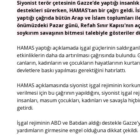
Siyonist terör çetesinin Gazze’de yaptığı insanlık
destekleri sürerken, HAMAS’tan bir çağrı geldi.
yaptığı çağrıda bütün Arap ve İslam toplumları i
önümüzdeki Pazar günü, Refah Sınır Kapısı'nın açı
soykırım savaşının bitmesi talebiyle gösteriler 
HAMAS yaptığı açıklamada işgal güçlerinin saldırgan
etkinliklerin daha da artırılması çağrısında bulundu. 
canların, kadınların ve çocukların hayatlarının kurta
devletlere baskı yapılması gerektiğini hatırlattı.
HAMAS açıklamasında siyonist işgal rejiminin korkunç
verilmesi için bu çağrının yapıldığını, siyonist işgal
insanları, masum çocukları, kadınları ve savaşla hiçbir 
getirdi.
İşgal rejiminin ABD ve Batıdan aldığı destekle Gazze'y
yardımların girmesine engel olduğuna dikkat çekildi.