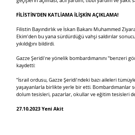
geçişlerin açılması, acil yardım, tıbbi yardım ve yakıt
FİLİSTİN'DEN KATLİAMA İLİŞKİN AÇIKLAMA!
Filistin Bayındırlık ve İskan Bakanı Muhammed Ziyara,
Ekim'den bu yana sürdürdüğü vahşi saldırılar sonu
yıkıldığını bildirdi.
Gazze Şeridi'ne yönelik bombardımanını "benzeri gör
kaydetti:
"İsrail ordusu, Gazze Şeridi'ndeki bazı aileleri tümüyl
yaşayanlarla birlikte yerle bir etti. Bombardımanlar 
dolum tesisleri, pazarlar, okullar ve eğitim tesisleri de 
27.10.2023 Yeni Akit