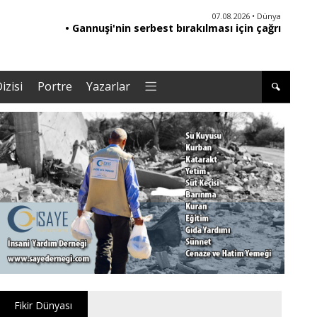
06.08.2026 • Yorum - Analiz
07.08.2026 • Dünya
• Ebeveynliğin Kalbi: Duygusal Zekâ ile Çocuk
• Gannuşi'nin serbest bırakılması için çağrı
• '
Yetiştirmek |Tuğba Kayaer
izisi
Portre
Yazarlar
Fikir Dünyası