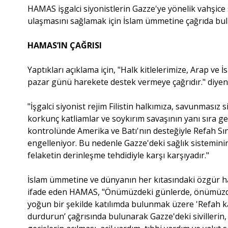
HAMAS işgalci siyonistlerin Gazze'ye yönelik vahşice
ulaşmasını sağlamak için İslam ümmetine çağrıda bu
HAMAS’IN ÇAĞRISI
Yaptıkları açıklama için, "Halk kitlelerimize, Arap ve
pazar günü harekete destek vermeye çağrıdır." diyen
"İşgalci siyonist rejim Filistin halkımıza, savunmasız s
korkunç katliamlar ve soykırım savaşının yanı sıra geçi
kontrolünde Amerika ve Batı'nın desteğiyle Refah Sını
engelleniyor. Bu nedenle Gazze'deki sağlık sistemini
felaketin derinleşme tehdidiyle karşı karşıyadır."
İslam ümmetine ve dünyanın her kıtasındaki özgür hal
ifade eden HAMAS, "Önümüzdeki günlerde, önümüzdek
yoğun bir şekilde katılımda bulunmak üzere 'Refah kap
durdurun’ çağrısında bulunarak Gazze'deki sivillerin,