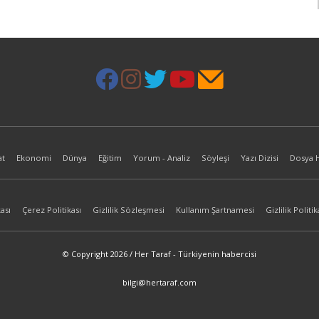
at
Ekonomi
Dünya
Eğitim
Yorum - Analiz
Söyleşi
Yazı Dizisi
Dosya 
ası
Çerez Politikası
Gizlilik Sözleşmesi
Kullanım Şartnamesi
Gizlilik Politik
© Copyright 2026 / Her Taraf - Türkiyenin habercisi
bilgi@hertaraf.com