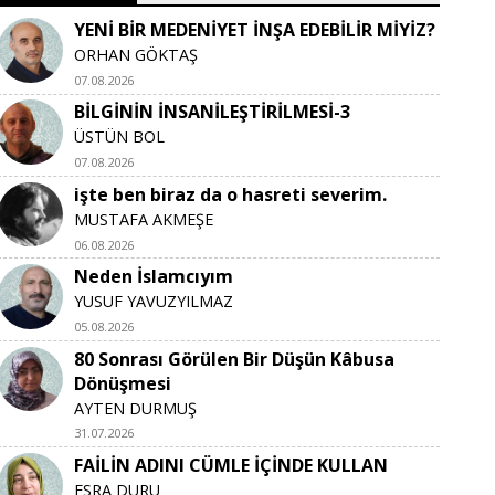
YENİ BİR MEDENİYET İNŞA EDEBİLİR MİYİZ?
ORHAN GÖKTAŞ
07.08.2026
BİLGİNİN İNSANİLEŞTİRİLMESİ-3
ÜSTÜN BOL
07.08.2026
işte ben biraz da o hasreti severim.
MUSTAFA AKMEŞE
06.08.2026
Neden İslamcıyım
YUSUF YAVUZYILMAZ
05.08.2026
80 Sonrası Görülen Bir Düşün Kâbusa
Dönüşmesi
AYTEN DURMUŞ
31.07.2026
FAİLİN ADINI CÜMLE İÇİNDE KULLAN
ESRA DURU