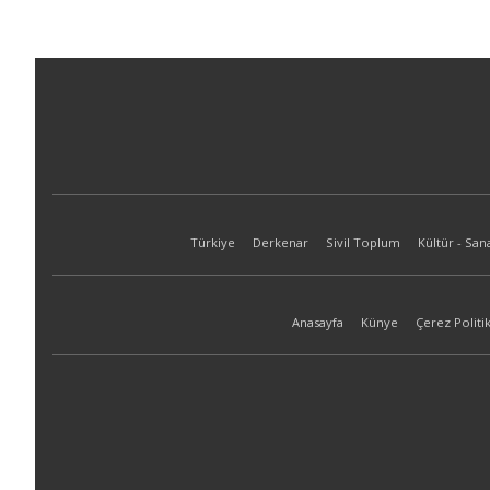
Türkiye
Derkenar
Sivil Toplum
Kültür - San
Anasayfa
Künye
Çerez Politik