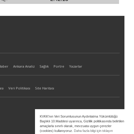
Haber
Ankara Analiz
Sağlık
Portre
Yazarlar
ası
Veri Politikası
Site Haritası
KVKK'nın Veri Sorumlusunun Aydınlatma Yükümlülüğü
Başlıklı 10.Maddesi uyarınca, Gizlilik politikasında belirtilen
amaçlarla sınırlı olarak, mevzuata uygun çerezler
(cookies) kullanıyoruz.
Daha fazla bilgi için tıklayın