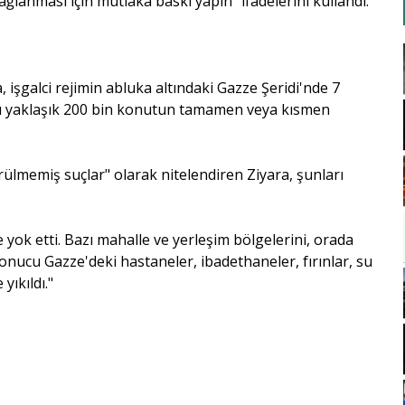
 sağlanması için mutlaka baskı yapın" ifadelerini kullandı.
 işgalci rejimin abluka altındaki Gazze Şeridi'nde 7
cu yaklaşık 200 bin konutun tamamen veya kısmen
ülmemiş suçlar" olarak nitelendiren Ziyara, şunları
e yok etti. Bazı mahalle ve yerleşim bölgelerini, orada
sonucu Gazze'deki hastaneler, ibadethaneler, fırınlar, su
yıkıldı."