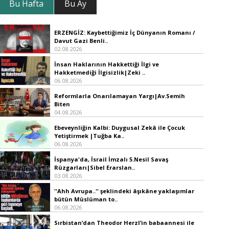
Bu Hafta
Bu Ay
ERZENGİZ: Kaybettiğimiz İç Dünyanın Romanı /
Davut Gazi Benli..
02.08.2026
İnsan Haklarının Hakkettiği İlgi ve
Hakketmediği İlgisizlik|Zeki ..
06.08.2026
Reformlarla Onarılamayan Yargı|Av.Semih
Biten
04.08.2026
Ebeveynliğin Kalbi: Duygusal Zekâ ile Çocuk
Yetiştirmek |Tuğba Ka..
06.08.2026
İspanya'da, İsrail İmzalı 5.Nesil Savaş
Rüzgarları|Sibel Erarslan..
03.08.2026
''Ahh Avrupa..'' şeklindeki âşıkâne yaklaşımlar
bütün Müslüman to..
06.08.2026
Sırbistan’dan Theodor Herzl’in babaannesi ile