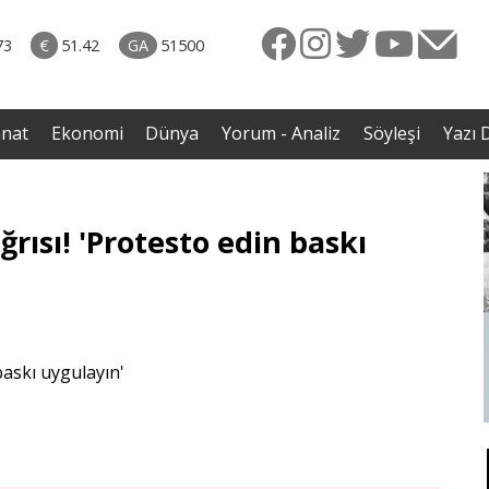
rkiye
ttı!
73
€
51.42
GA
51500
irdi
anat
Ekonomi
Dünya
Yorum - Analiz
Söyleşi
Yazı D
ısı! 'Protesto edin baskı