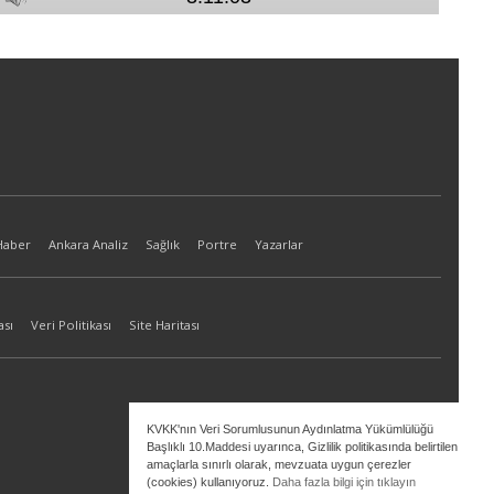
Haber
Ankara Analiz
Sağlık
Portre
Yazarlar
ası
Veri Politikası
Site Haritası
KVKK'nın Veri Sorumlusunun Aydınlatma Yükümlülüğü
Başlıklı 10.Maddesi uyarınca, Gizlilik politikasında belirtilen
amaçlarla sınırlı olarak, mevzuata uygun çerezler
(cookies) kullanıyoruz.
Daha fazla bilgi için tıklayın