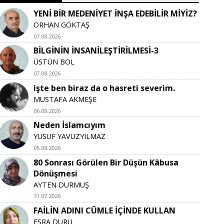
YENİ BİR MEDENİYET İNŞA EDEBİLİR MİYİZ?
ORHAN GÖKTAŞ
07.08.2026
BİLGİNİN İNSANİLEŞTİRİLMESİ-3
ÜSTÜN BOL
07.08.2026
işte ben biraz da o hasreti severim.
MUSTAFA AKMEŞE
06.08.2026
Neden İslamcıyım
YUSUF YAVUZYILMAZ
05.08.2026
80 Sonrası Görülen Bir Düşün Kâbusa
Dönüşmesi
AYTEN DURMUŞ
31.07.2026
FAİLİN ADINI CÜMLE İÇİNDE KULLAN
ESRA DURU