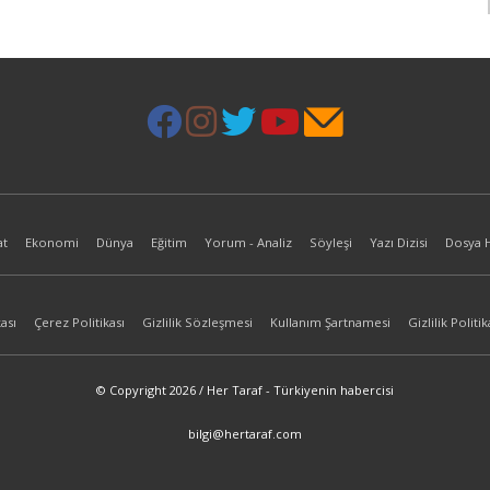
at
Ekonomi
Dünya
Eğitim
Yorum - Analiz
Söyleşi
Yazı Dizisi
Dosya 
ası
Çerez Politikası
Gizlilik Sözleşmesi
Kullanım Şartnamesi
Gizlilik Politik
© Copyright 2026 / Her Taraf - Türkiyenin habercisi
bilgi@hertaraf.com