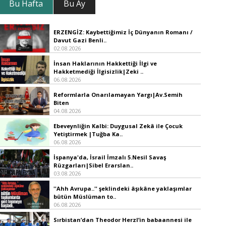
Bu Hafta
Bu Ay
ERZENGİZ: Kaybettiğimiz İç Dünyanın Romanı /
Davut Gazi Benli..
02.08.2026
İnsan Haklarının Hakkettiği İlgi ve
Hakketmediği İlgisizlik|Zeki ..
06.08.2026
Reformlarla Onarılamayan Yargı|Av.Semih
Biten
04.08.2026
Ebeveynliğin Kalbi: Duygusal Zekâ ile Çocuk
Yetiştirmek |Tuğba Ka..
06.08.2026
İspanya'da, İsrail İmzalı 5.Nesil Savaş
Rüzgarları|Sibel Erarslan..
03.08.2026
''Ahh Avrupa..'' şeklindeki âşıkâne yaklaşımlar
bütün Müslüman to..
06.08.2026
Sırbistan’dan Theodor Herzl’in babaannesi ile