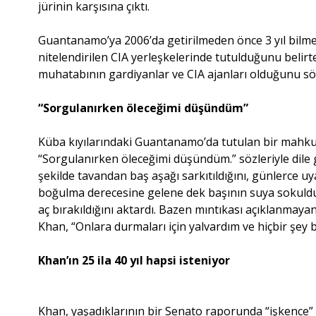
jürinin karşısına çıktı.
Guantanamo’ya 2006’da getirilmeden önce 3 yıl bilme
nitelendirilen CIA yerleşkelerinde tutulduğunu belirt
muhatabının gardiyanlar ve CIA ajanları olduğunu söy
“Sorgulanırken öleceğimi düşündüm”
Küba kıyılarındaki Guantanamo’da tutulan bir mahkum
“Sorgulanırken öleceğimi düşündüm.” sözleriyle dile 
şekilde tavandan baş aşağı sarkıtıldığını, günlerce uya
boğulma derecesine gelene dek başının suya sokuldu
aç bırakıldığını aktardı. Bazen mıntıkası açıklanmay
Khan, “Onlara durmaları için yalvardım ve hiçbir şey b
Khan’ın 25 ila 40 yıl hapsi isteniyor
Khan, yaşadıklarının bir Senato raporunda “işkence”