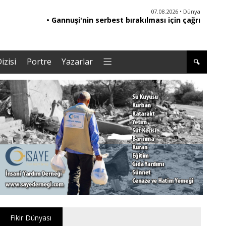
06.08.2026 • Yorum - Analiz
07.08.2026 • Dünya
• Ebeveynliğin Kalbi: Duygusal Zekâ ile Çocuk
• Gannuşi'nin serbest bırakılması için çağrı
• '
Yetiştirmek |Tuğba Kayaer
izisi
Portre
Yazarlar
Fikir Dünyası