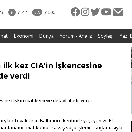
rkiye
ttı!
73
€
51.42
GA
51500
irdi
anat
Ekonomi
Dünya
Yorum - Analiz
Söyleşi
Yazı D
lk kez CIA’in işkencesine
de verdi
aryland eyaletinin Baltimore kentinde yaşayan ve El
 Guantanamo mahkumu, “savaş suçu işleme” suçlamasıyla