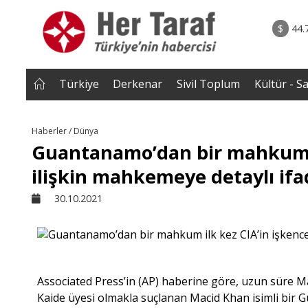
rum - Analiz
07.08.2026 • Tü
Edildi? |
• Türkiye, Pakistan ve Suudi Arabistan imzayı a
$
44.
NEROĞLU
Mekke Anlaşması yürürlüğe g
Türkiye
Derkenar
Sivil Toplum
Kültür - S
Haberler / Dünya
Guantanamo’dan bir mahkum i
ilişkin mahkemeye detaylı ifa
30.10.2021
Associated Press’in (AP) haberine göre, uzun süre M
Kaide üyesi olmakla suçlanan Macid Khan isimli bir