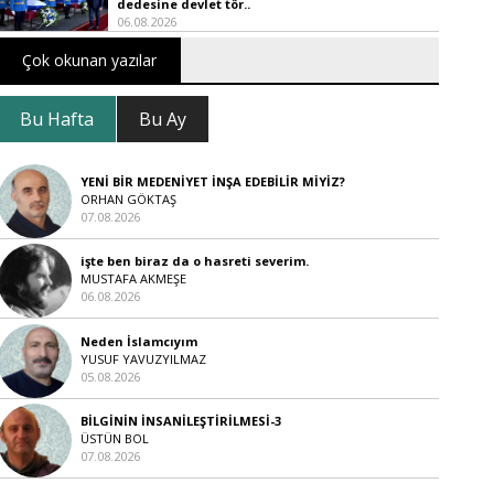
dedesine devlet tör..
06.08.2026
Çok okunan yazılar
Bu Hafta
Bu Ay
YENİ BİR MEDENİYET İNŞA EDEBİLİR MİYİZ?
ORHAN GÖKTAŞ
07.08.2026
işte ben biraz da o hasreti severim.
MUSTAFA AKMEŞE
06.08.2026
Neden İslamcıyım
YUSUF YAVUZYILMAZ
05.08.2026
BİLGİNİN İNSANİLEŞTİRİLMESİ-3
ÜSTÜN BOL
07.08.2026