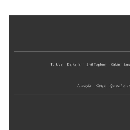
Türkiye
Derkenar
Sivil Toplum
Kültür - San
Anasayfa
Künye
Çerez Politik