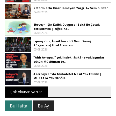
Reformlarla Onarılamayan Yargı|Av.Semih Biten
04.08.2026
Ebeveynliğin Kalbi: Duygusal Zekâ ile Çocuk
Yetiştirmek |Tuğba Ka..
06.08.2026
İspanya'da, İsrail İmzalı 5.Nesil Savaş
Rüzgarları|Sibel Erarslan..
03.08.2026
''Ahh Avrupa..'' şeklindeki âşıkâne yaklaşımlar
bütün Müslüman to..
06.08.2026
Azerbaycan’da Muhalefet Nasıl Yok Edildi? |
MUSTAFA YENEROĞLU
07.08.2026
Çok okunan yazılar
Bu Hafta
Bu Ay