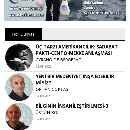
Fikir Dünyası
ÜÇ TARZI AMERİKANCILIK: SADABAT
PAKTI-CENTO-MEKKE ANLAŞMASI
CYRANO DE BERGERAC
08.08.2026
YENİ BİR MEDENİYET İNŞA EDEBİLİR
MİYİZ?
ORHAN GÖKTAŞ
07.08.2026
BİLGİNİN İNSANİLEŞTİRİLMESİ-3
ÜSTÜN BOL
07.08.2026