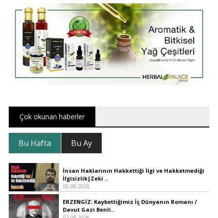
Çok okunan haberler
Bu Hafta
Bu Ay
İnsan Haklarının Hakkettiği İlgi ve Hakketmediği
İlgisizlik|Zeki ..
06.08.2026
ERZENGİZ: Kaybettiğimiz İç Dünyanın Romanı /
Davut Gazi Benli..
02.08.2026