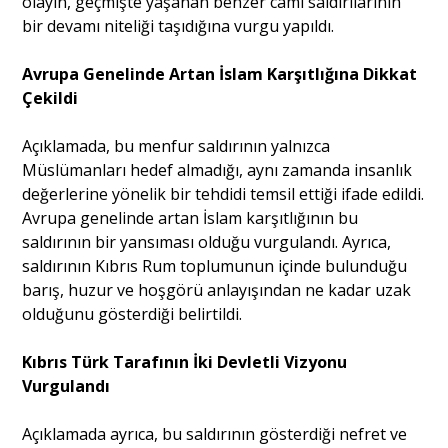
olayın, geçmişte yaşanan benzer cami saldırılarının
bir devamı niteliği taşıdığına vurgu yapıldı.
Portre
Avrupa Genelinde Artan İslam Karşıtlığına Dikkat
Çekildi
Yazarlar
Açıklamada, bu menfur saldırının yalnızca
Müslümanları hedef almadığı, aynı zamanda insanlık
değerlerine yönelik bir tehdidi temsil ettiği ifade edildi.
Avrupa genelinde artan İslam karşıtlığının bu
saldırının bir yansıması olduğu vurgulandı. Ayrıca,
Eğitim
saldırının Kıbrıs Rum toplumunun içinde bulunduğu
Dosya Haber
barış, huzur ve hoşgörü anlayışından ne kadar uzak
olduğunu gösterdiği belirtildi.
Ankara Analiz
Kıbrıs Türk Tarafının İki Devletli Vizyonu
Sağlık
Vurgulandı
Açıklamada ayrıca, bu saldırının gösterdiği nefret ve