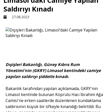
Limasol'daki Camiye Yapılan
Saldırıyı Kınadı
Sivil Toplum
27.08.2023
Kültür - Sanat
Ekonomi
Dünya
Dışişleri Bakanlığı, Güney Kıbrıs Rum
Yönetimi'nin (GKRY) Limasol kentindeki camiye
yapılan saldırıyı şiddetle kınadı.
Yorum - Analiz
Bakanlık tarafından yapılan açıklamada, GKRY'nin
Söyleşi
Limasol kentinde bulunan Köprülü Hacı İbrahim Ağa
Camisi'ne erken saatlerde düzenlenen kundaklama
saldırısının büyük bir öfkeyle kınandığı belirtildi. Bu
Yazı Dizisi