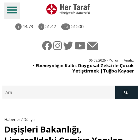
44.73
51.42
51500
$
€
GA
ya
06.08.2026 • Yorum - Analiz
rı
• Ebeveynliğin Kalbi: Duygusal Zekâ ile Çocuk
Yetiştirmek |Tuğba Kayaer
Türkiye
Haberler / Dünya
Dışişleri Bakanlığı,
Derkenar