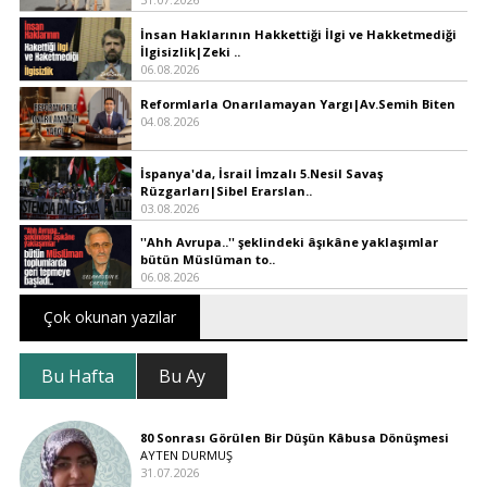
İnsan Haklarının Hakkettiği İlgi ve Hakketmediği
İlgisizlik|Zeki ..
06.08.2026
Reformlarla Onarılamayan Yargı|Av.Semih Biten
04.08.2026
İspanya'da, İsrail İmzalı 5.Nesil Savaş
Rüzgarları|Sibel Erarslan..
03.08.2026
''Ahh Avrupa..'' şeklindeki âşıkâne yaklaşımlar
bütün Müslüman to..
06.08.2026
Çok okunan yazılar
Bu Hafta
Bu Ay
80 Sonrası Görülen Bir Düşün Kâbusa Dönüşmesi
AYTEN DURMUŞ
31.07.2026