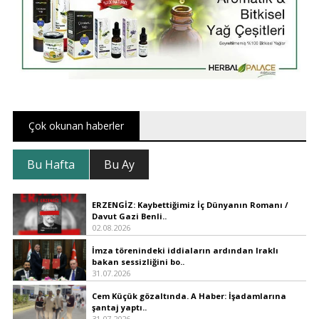
Çok okunan haberler
Bu Hafta
Bu Ay
ERZENGİZ: Kaybettiğimiz İç Dünyanın Romanı /
Davut Gazi Benli..
02.08.2026
İmza törenindeki iddiaların ardından Iraklı
bakan sessizliğini bo..
31.07.2026
Cem Küçük gözaltında. A Haber: İşadamlarına
şantaj yaptı..
31.07.2026