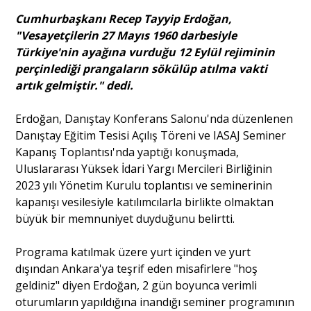
Cumhurbaşkanı Recep Tayyip Erdoğan,
"Vesayetçilerin 27 Mayıs 1960 darbesiyle
Portre
Türkiye'nin ayağına vurduğu 12 Eylül rejiminin
perçinlediği prangaların sökülüp atılma vakti
Yazarlar
artık gelmiştir." dedi.
Erdoğan, Danıştay Konferans Salonu'nda düzenlenen
Danıştay Eğitim Tesisi Açılış Töreni ve IASAJ Seminer
Kapanış Toplantısı'nda yaptığı konuşmada,
Uluslararası Yüksek İdari Yargı Mercileri Birliğinin
Eğitim
2023 yılı Yönetim Kurulu toplantısı ve seminerinin
Dosya Haber
kapanışı vesilesiyle katılımcılarla birlikte olmaktan
büyük bir memnuniyet duyduğunu belirtti.
Ankara Analiz
Programa katılmak üzere yurt içinden ve yurt
Sağlık
dışından Ankara'ya teşrif eden misafirlere "hoş
geldiniz" diyen Erdoğan, 2 gün boyunca verimli
oturumların yapıldığına inandığı seminer programının