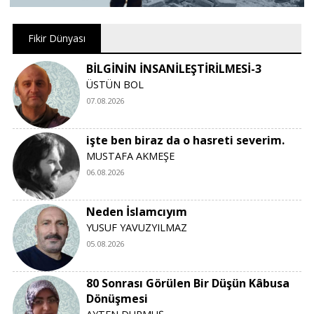
Fikir Dünyası
BİLGİNİN İNSANİLEŞTİRİLMESİ-3
ÜSTÜN BOL
07.08.2026
işte ben biraz da o hasreti severim.
MUSTAFA AKMEŞE
06.08.2026
Neden İslamcıyım
YUSUF YAVUZYILMAZ
05.08.2026
80 Sonrası Görülen Bir Düşün Kâbusa
Dönüşmesi