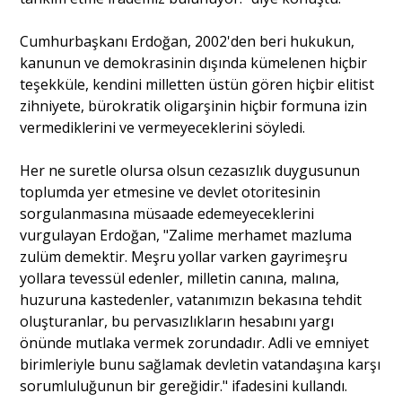
Cumhurbaşkanı Erdoğan, 2002'den beri hukukun,
kanunun ve demokrasinin dışında kümelenen hiçbir
teşekküle, kendini milletten üstün gören hiçbir elitist
zihniyete, bürokratik oligarşinin hiçbir formuna izin
vermediklerini ve vermeyeceklerini söyledi.
Her ne suretle olursa olsun cezasızlık duygusunun
toplumda yer etmesine ve devlet otoritesinin
sorgulanmasına müsaade edemeyeceklerini
vurgulayan Erdoğan, "Zalime merhamet mazluma
zulüm demektir. Meşru yollar varken gayrimeşru
yollara tevessül edenler, milletin canına, malına,
huzuruna kastedenler, vatanımızın bekasına tehdit
oluşturanlar, bu pervasızlıkların hesabını yargı
önünde mutlaka vermek zorundadır. Adli ve emniyet
birimleriyle bunu sağlamak devletin vatandaşına karşı
sorumluluğunun bir gereğidir." ifadesini kullandı.