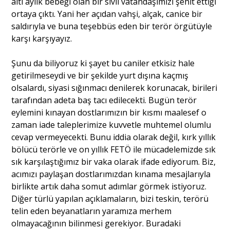
altı aylık bebeği olan bir sivil vatandaşımızı şehit ettiği
ortaya çıktı. Yani her açıdan vahşi, alçak, canice bir
saldırıyla ve buna teşebbüs eden bir terör örgütüyle
karşı karşıyayız.
Şunu da biliyoruz ki şayet bu caniler etkisiz hale
getirilmeseydi ve bir şekilde yurt dışına kaçmış
olsalardı, siyasi sığınmacı denilerek korunacak, birileri
tarafından adeta baş tacı edilecekti. Bugün terör
eylemini kınayan dostlarımızın bir kısmı maalesef o
zaman iade taleplerimize kuvvetle muhtemel olumlu
cevap vermeyecekti. Bunu iddia olarak değil, kırk yıllık
bölücü terörle ve on yıllık FETÖ ile mücadelemizde sık
sık karşılaştığımız bir vaka olarak ifade ediyorum. Biz,
acımızı paylaşan dostlarımızdan kınama mesajlarıyla
birlikte artık daha somut adımlar görmek istiyoruz.
Diğer türlü yapılan açıklamaların, bizi teskin, terörü
telin eden beyanatların yaramıza merhem
olmayacağının bilinmesi gerekiyor. Buradaki