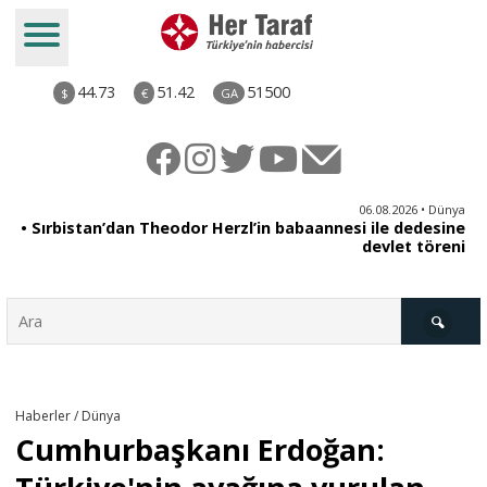
44.73
51.42
51500
$
€
GA
iz
06.08.2026 • Dünya
ği
• Sırbistan’dan Theodor Herzl’in babaannesi ile dedesine
aş
devlet töreni
Türkiye
Haberler / Dünya
Cumhurbaşkanı Erdoğan:
Derkenar