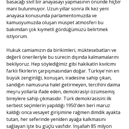
basacağı sivil bir anayasayı yapmasının önünde hiçbir
mani bulunmuyor. Uzun yıllar sonra ilk kez yeni
anayasa konusunda parlamentomuzda ve
kamuoyumuzda oluşan müspet atmosferi bu
bakımdan çok kıymetli gördüğümüzü belirtmek
istiyorum.
Hukuk camiamızın da birikimleri, müktesebatları ve
değerli önerileriyle bu sürecin dışında kalmamalarını
bekliyoruz. Hep söylediğimiz gibi hakikatin kıvılcımı
farklı fikirlerin çarpışmasından doğar. Türkiye'nin en
büyük zenginliği, konuşan, iradesine sahip çıkan,
sandığın namusuna halel getirmeyen, tercihini daima
meşru yollarla ifade eden, demokrasiyi özümsemiş
bireylere sahip çıkmasıdır. Türk demokrasisini ilk
serbest seçimlerin yapıldığı 1950'den beri maruz
kaldığı onca vesayet girişimine rağmen dimdik ayakta
tutan, her seferinde yeniden ayağa kalkmasını
sağlayan işte bu güçlü vasfıdır. İnşallah 85 milyon