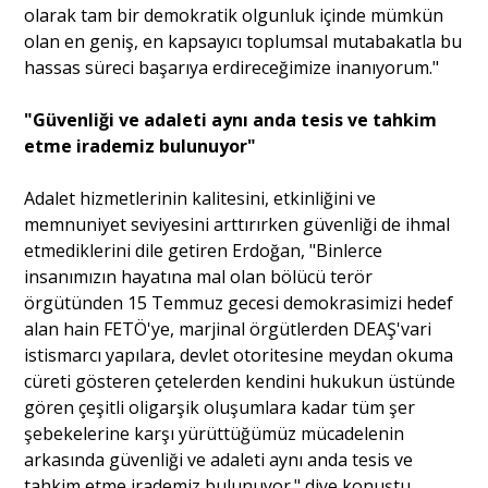
olarak tam bir demokratik olgunluk içinde mümkün
olan en geniş, en kapsayıcı toplumsal mutabakatla bu
hassas süreci başarıya erdireceğimize inanıyorum."
"Güvenliği ve adaleti aynı anda tesis ve tahkim
etme irademiz bulunuyor"
Adalet hizmetlerinin kalitesini, etkinliğini ve
memnuniyet seviyesini arttırırken güvenliği de ihmal
etmediklerini dile getiren Erdoğan, "Binlerce
insanımızın hayatına mal olan bölücü terör
örgütünden 15 Temmuz gecesi demokrasimizi hedef
alan hain FETÖ'ye, marjinal örgütlerden DEAŞ'vari
istismarcı yapılara, devlet otoritesine meydan okuma
cüreti gösteren çetelerden kendini hukukun üstünde
gören çeşitli oligarşik oluşumlara kadar tüm şer
şebekelerine karşı yürüttüğümüz mücadelenin
arkasında güvenliği ve adaleti aynı anda tesis ve
tahkim etme irademiz bulunuyor." diye konuştu.