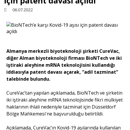
için patent davası açıldı
06.07.2022
Sivil Toplum
Kültür - Sanat
Almanya merkezli biyoteknoloji şirketi CureVac,
Ekonomi
diğer Alman biyoteknoloji firması BioNTech ve iki
iştiraki aleyhine mRNA teknolojisini kullandığı
Dünya
iddiasıyla patent davası açarak, “adil tazminat”
talebinde bulundu.
Yorum - Analiz
CureVac’tan yapılan açıklamada, BioNTech ve şirketin
iki iştiraki aleyhine mRNA teknolojisinde fikri mülkiyet
haklarının ihlali nedeniyle tazminat için Düsseldorf
Söyleşi
Bölge Mahkemesi'ne başvurulduğu belirtildi.
Açıklamada, CureVac’ın Kovid-19 aşılarında kullanılan
Yazı Dizisi