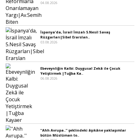
04.08.2026
İspanya'da, İsrail İmzalı 5.Nesil Savaş
Rüzgarları|Sibel Erarslan..
03.08.2026
Ebeveynliğin Kalbi: Duygusal Zekâ ile Çocuk
Yetiştirmek |Tuğba Ka..
06.08.2026
''Ahh Avrupa..'' şeklindeki âşıkâne yaklaşımlar
bütün Müslüman to..