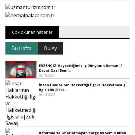
Çok okunan haberler
Bu Hafta
Bu Ay
ERZENGİZ: Kaybettiğimiz İç Dünyanın Romanı /
Davut Gazi Benli..
02.08.2026
İnsan Haklarının Hakkettiği İlgi ve Hakketmediği
İlgisizlik|Zeki ..
06.08.2026
Reformlarla Onarılamayan Yargı|Av.Semih Biten