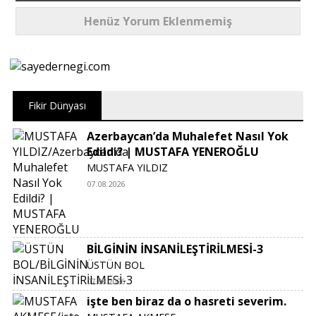
Henüz Yorum Eklenmemiş
Fikir Dünyası
Azerbaycan’da Muhalefet Nasıl Yok
Edildi? | MUSTAFA YENEROĞLU
MUSTAFA YILDIZ
07.08.2026
BİLGİNİN İNSANİLEŞTİRİLMESİ-3
ÜSTÜN BOL
07.08.2026
işte ben biraz da o hasreti severim.