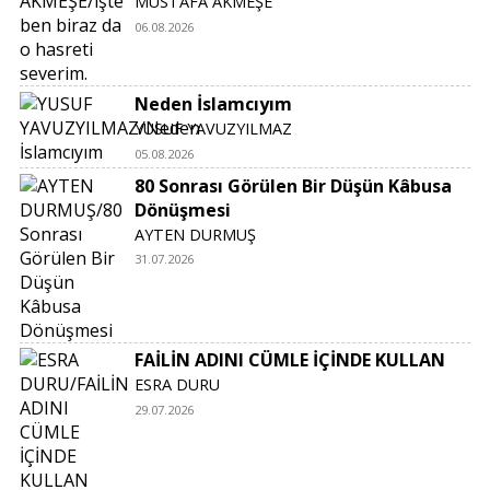
MUSTAFA AKMEŞE
06.08.2026
Neden İslamcıyım
YUSUF YAVUZYILMAZ
05.08.2026
80 Sonrası Görülen Bir Düşün Kâbusa
Dönüşmesi
AYTEN DURMUŞ
31.07.2026
FAİLİN ADINI CÜMLE İÇİNDE KULLAN
ESRA DURU
29.07.2026