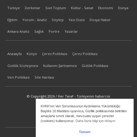
Türkiye
Derkenar
Sivil Toplum
Kültür - Sanat
Ekonomi
Dünya
Eğitim
Yorum - Analiz
Söyleşi
Yazı Dizisi
Dosya Haber
Ankara Analiz
Sağlık
Portre
Yazarlar
Anasayfa
Künye
Çerez Politikası
Çerez Politikası
Gizlilik Sözleşmesi
Kullanım Şartnamesi
Gizlilik Politikası
Veri Politikası
Site Haritası
© Copyright 2026 / Her Taraf - Türkiyenin habercisi
KVKK'nın Veri Sorumlusunun Aydınlatma Yükümlülüğü
bilgi@hertaraf.com
Başlıklı 10.Maddesi uyarınca, Gizlilik politikasında belirtilen
amaçlarla sınırlı olarak, mevzuata uygun çerezler
(cookies) kullanıyoruz.
Daha fazla bilgi için tıklayın
Tamam
ilkizMedya