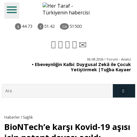
44.73
51.42
51500
$
€
GA
ya
06.08.2026 • Yorum - Analiz
rı
• Ebeveynliğin Kalbi: Duygusal Zekâ ile Çocuk
Yetiştirmek |Tuğba Kayaer
Türkiye
Haberler / Sağlık
BioNTech’e karşı Kovid-19 aşısı
Derkenar