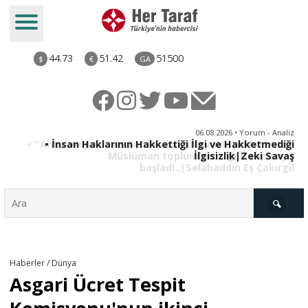
44.73
51.42
51500
$
€
GA
iz
06.08.2026 • Yorum - Analiz
ün
• İnsan Haklarının Hakkettiği İlgi ve Hakketmediği
•
ye
İlgisizlik|Zeki Savaş
il
Türkiye
Haberler / Dünya
Asgari Ücret Tespit
Derkenar