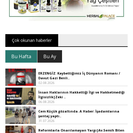
Çok okunan haberler
Bu Hafta
Bu Ay
ERZENGİZ: Kaybettiğimiz İç Dünyanın Romanı /
Davut Gazi Benli..
02.08.2026
İnsan Haklarının Hakkettiği İlgi ve Hakketmediği
İlgisizlik|Zeki ..
06.08.2026
Cem Küçük gözaltında. A Haber: İşadamlarına
şantaj yaptı..
31.07.2026
Reformlarla Onarılamayan Yargı|Av.Semih Biten