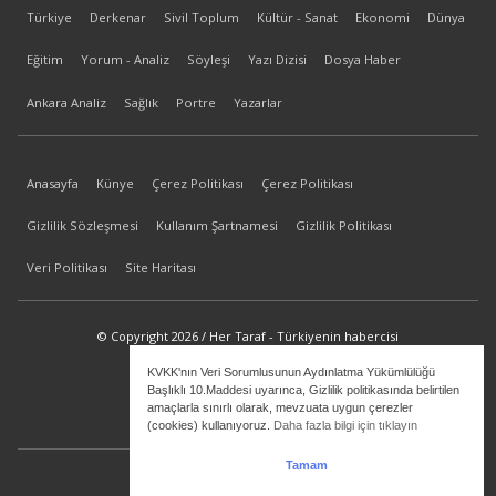
Türkiye
Derkenar
Sivil Toplum
Kültür - Sanat
Ekonomi
Dünya
Eğitim
Yorum - Analiz
Söyleşi
Yazı Dizisi
Dosya Haber
Ankara Analiz
Sağlık
Portre
Yazarlar
Anasayfa
Künye
Çerez Politikası
Çerez Politikası
Gizlilik Sözleşmesi
Kullanım Şartnamesi
Gizlilik Politikası
Veri Politikası
Site Haritası
© Copyright 2026 / Her Taraf - Türkiyenin habercisi
KVKK'nın Veri Sorumlusunun Aydınlatma Yükümlülüğü
bilgi@hertaraf.com
Başlıklı 10.Maddesi uyarınca, Gizlilik politikasında belirtilen
amaçlarla sınırlı olarak, mevzuata uygun çerezler
(cookies) kullanıyoruz.
Daha fazla bilgi için tıklayın
Tamam
ilkizMedya