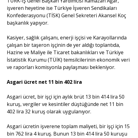
TÜRK-İŞ Genel Başkan Yardımcısı Ramazan Ağar,
işveren heyetine ise Türkiye İşveren Sendikaları
Konfederasyonu (TİSK) Genel Sekreteri Akansel Koç
Portre
başkanlık yapıyor.
Kasiyer, sağlık çalışanı, enerji işçisi ve Karayollarında
Yazarlar
çalışan bir taşeron işçinin de yer aldığı toplantıda,
Hazine ve Maliye ile Ticaret bakanlıkları ve Türkiye
İstatistik Kurumu (TÜİK) temsilcilerinin ekonomik veri
ve raporları komisyonla paylaşması bekleniyor.
Eğitim
Asgari ücret net 11 bin 402 lira
Dosya Haber
Asgari ücret, bir işçi için aylık brüt 13 bin 414 lira 50
Ankara Analiz
kuruş, vergiler ve kesintiler düştüğünde net 11 bin
402 lira 32 kuruş olarak uygulanıyor.
Sağlık
Asgari ücretin işverene toplam maliyeti, bir işçi için 15
bin 762 lira 4 kuruş. Bunun 13 bin 414 lira 50 kuruşu