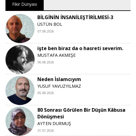
Fikir Dünyası
BİLGİNİN İNSANİLEŞTİRİLMESİ-3
ÜSTÜN BOL
07.08.2026
işte ben biraz da o hasreti severim.
MUSTAFA AKMEŞE
06.08.2026
Neden İslamcıyım
YUSUF YAVUZYILMAZ
05.08.2026
80 Sonrası Görülen Bir Düşün Kâbusa
Dönüşmesi
AYTEN DURMUŞ
31.07.2026