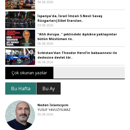
04.08.2026
İspanya'da, İsrail İmzalı 5.Nesil Savaş
Rüzgarları|Sibel Erarslan..
03.08.2026
''Ahh Avrupa..'' şeklindeki âşıkâne yaklaşımlar
bütün Müslüman to..
06.08.2026
Sırbistan’dan Theodor Herzl’in babaannesi ile
dedesine devlet tör..
06.08.2026
Çok okunan yazılar
Bu Hafta
Bu Ay
Neden İslamcıyım
YUSUF YAVUZYILMAZ
05.08.2026