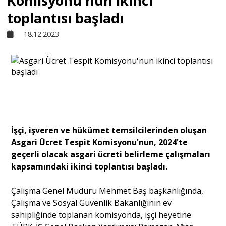
Komisyonu'nun ikinci
toplantısı başladı
Sivil Toplum
18.12.2023
Kültür - Sanat
Ekonomi
Dünya
İşçi, işveren ve hükümet temsilcilerinden oluşan
Asgari Ücret Tespit Komisyonu'nun, 2024'te
geçerli olacak asgari ücreti belirleme çalışmaları
Yorum - Analiz
kapsamındaki ikinci toplantısı başladı.
Söyleşi
Çalışma Genel Müdürü Mehmet Baş başkanlığında,
Çalışma ve Sosyal Güvenlik Bakanlığının ev
sahipliğinde toplanan komisyonda, işçi heyetine
Yazı Dizisi