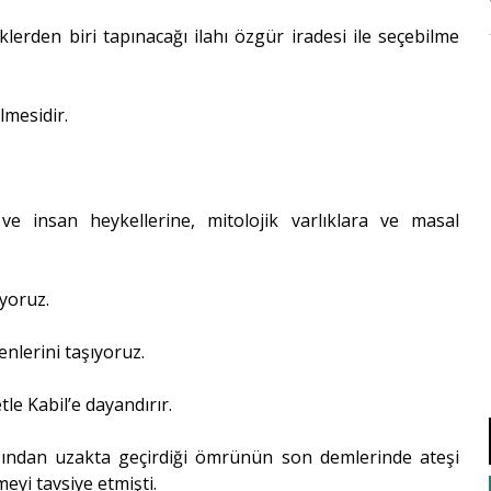
iklerden biri tapınacağı ilahı özgür iradesi ile seçebilme
lmesidir.
 ve insan heykellerine, mitolojik varlıklara ve masal
ıyoruz.
enlerini taşıyoruz.
tle Kabil’e dayandırır.
sından uzakta geçirdiği ömrünün son demlerinde ateşi
meyi tavsiye etmişti.