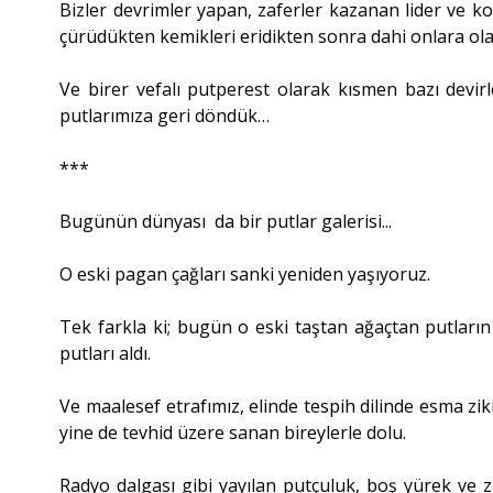
Bizler devrimler yapan, zaferler kazanan lider ve ko
çürüdükten kemikleri eridikten sonra dahi onlara ol
Ve birer vefalı putperest olarak kısmen bazı devir
putlarımıza geri döndük…
***
Bugünün dünyası da bir putlar galerisi...
O eski pagan çağları sanki yeniden yaşıyoruz.
Tek farkla ki; bugün o eski taştan ağaçtan putların y
putları aldı.
Ve maalesef etrafımız, elinde tespih dilinde esma zik
yine de tevhid üzere sanan bireylerle dolu.
Radyo dalgası gibi yayılan putçuluk, boş yürek ve zih