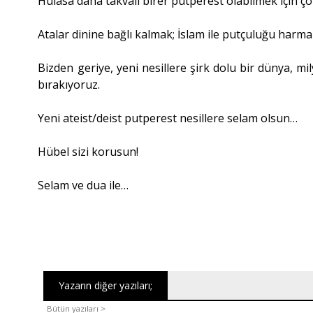
Hülasa daha takvali birer putperest olabilmek için çok
Atalar dinine bağlı kalmak; İslam ile putçuluğu har
Bizden geriye, yeni nesillere şirk dolu bir dünya, m
bırakıyoruz.
Yeni ateist/deist putperest nesillere selam olsun…
Hübel sizi korusun!
Selam ve dua ile…
Yazarın diğer yazıları;
Bütün yazıları >