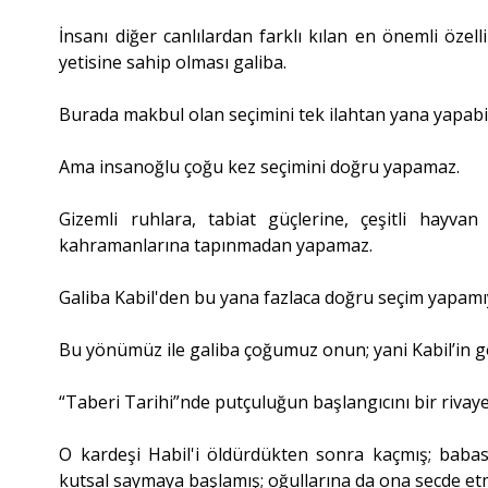
İnsanı diğer canlılardan farklı kılan en önemli özell
yetisine sahip olması galiba.
Burada makbul olan seçimini tek ilahtan yana yapabi
Ama insanoğlu çoğu kez seçimini doğru yapamaz.
Gizemli ruhlara, tabiat güçlerine, çeşitli hayvan
kahramanlarına tapınmadan yapamaz.
Galiba Kabil'den bu yana fazlaca doğru seçim yapam
Bu yönümüz ile galiba çoğumuz onun; yani Kabil’in g
“Taberi Tarihi”nde putçuluğun başlangıcını bir rivaye
O kardeşi Habil'i öldürdükten sonra kaçmış; baba
kutsal saymaya başlamış; oğullarına da ona secde et