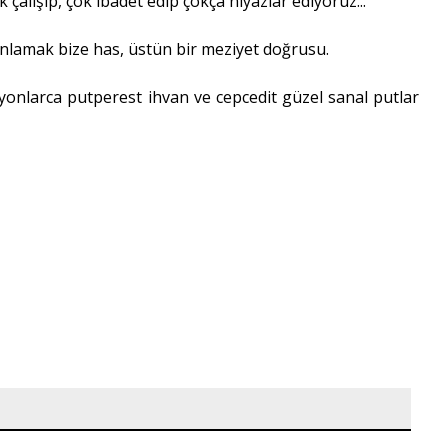
 çalışıp, çok ibadet edip çokça niyazlar ediyoruz...
manlamak bize has, üstün bir meziyet doğrusu.
ilyonlarca putperest ihvan ve cepcedit güzel sanal putlar