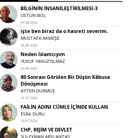
BİLGİNİN İNSANİLEŞTİRİLMESİ-3
ÜSTÜN BOL
07.08.2026
işte ben biraz da o hasreti severim.
MUSTAFA AKMEŞE
06.08.2026
Neden İslamcıyım
YUSUF YAVUZYILMAZ
05.08.2026
80 Sonrası Görülen Bir Düşün Kâbusa
Dönüşmesi
AYTEN DURMUŞ
31.07.2026
FAİLİN ADINI CÜMLE İÇİNDE KULLAN
ESRA DURU
29.07.2026
CHP, REJİM VE DEVLET
SÜLEYMAN ARSLANTAŞ