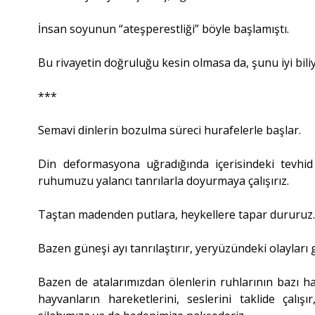
İnsan soyunun “ateşperestliği” böyle başlamıştı.
Bu rivayetin doğruluğu kesin olmasa da, şunu iyi biliy
***
Semavi dinlerin bozulma süreci hurafelerle başlar.
Din deformasyona uğradığında içerisindeki tevhi
ruhumuzu yalancı tanrılarla doyurmaya çalışırız.
Taştan madenden putlara, heykellere tapar dururuz
Bazen güneşi ayı tanrılaştırır, yeryüzündeki olayları 
Bazen de atalarımızdan ölenlerin ruhlarının bazı ha
hayvanların hareketlerini, seslerini taklide çalış