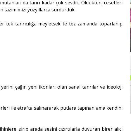
mutanları da tanrı kadar çok sevdik. Öldükten, cesetleri
an tazimimizi yüzyıllarca sürdürdük.
ler tek tanrıcılığa meyletsek te tez zamanda toparlanıp
erini çağın yeni ikonları olan sanal tanrılar ve ideoloji
irleri ile etrafta salınararak putlara tapınan ama kendini
inlere girip arada sesini cızırtılarla duyuran birer alıcı