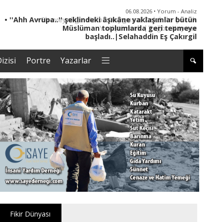
06.08.2026 • Yorum - Analiz
• ''Ahh Avrupa..'' şeklindeki âşıkâne yaklaşımlar bütün
Müslüman toplumlarda geri tepmeye
başladı..|Selahaddin Eş Çakırgil
izisi
Portre
Yazarlar
Fikir Dünyası