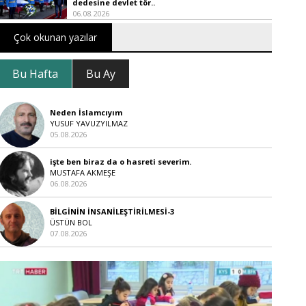
dedesine devlet tör..
06.08.2026
Çok okunan yazılar
Bu Hafta
Bu Ay
Neden İslamcıyım
YUSUF YAVUZYILMAZ
05.08.2026
işte ben biraz da o hasreti severim.
MUSTAFA AKMEŞE
06.08.2026
BİLGİNİN İNSANİLEŞTİRİLMESİ-3
ÜSTÜN BOL
07.08.2026