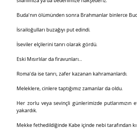
silahımıza ya da bedenimize nakşederiz.
Buda'nın ölümünden sonra Brahmanlar binlerce Buda
İsrailoğulları buzağıyı put edindi.
İseviler elçilerini tanrı olarak gördü.
Eski Mısırlılar da firavunları…
Roma'da ise tanrı, zafer kazanan kahramanlardı.
Meleklere, cinlere taptığımız zamanlar da oldu.
Her zorlu veya sevinçli günlerimizde putlarımızın e
yakardık.
Mekke fethedildiğinde Kabe içinde nebi tarafından k