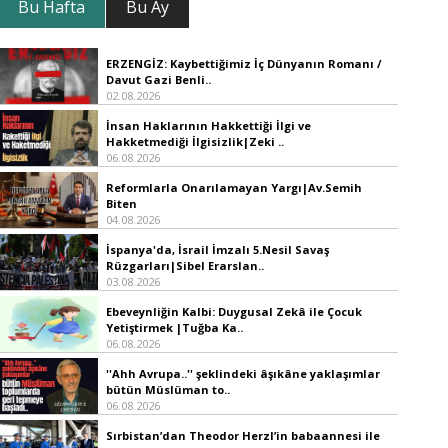
Bu Hafta
Bu Ay
ERZENGİZ: Kaybettiğimiz İç Dünyanın Romanı /
Davut Gazi Benli..
02.08.2026
İnsan Haklarının Hakkettiği İlgi ve
Hakketmediği İlgisizlik|Zeki ..
06.08.2026
Reformlarla Onarılamayan Yargı|Av.Semih
Biten
04.08.2026
İspanya'da, İsrail İmzalı 5.Nesil Savaş
Rüzgarları|Sibel Erarslan..
03.08.2026
Ebeveynliğin Kalbi: Duygusal Zekâ ile Çocuk
Yetiştirmek |Tuğba Ka..
06.08.2026
''Ahh Avrupa..'' şeklindeki âşıkâne yaklaşımlar
bütün Müslüman to..
06.08.2026
Sırbistan’dan Theodor Herzl’in babaannesi ile