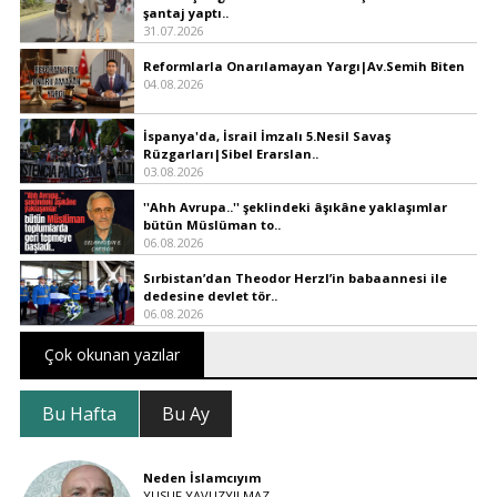
şantaj yaptı..
31.07.2026
Reformlarla Onarılamayan Yargı|Av.Semih Biten
04.08.2026
İspanya'da, İsrail İmzalı 5.Nesil Savaş
Rüzgarları|Sibel Erarslan..
03.08.2026
''Ahh Avrupa..'' şeklindeki âşıkâne yaklaşımlar
bütün Müslüman to..
06.08.2026
Sırbistan’dan Theodor Herzl’in babaannesi ile
dedesine devlet tör..
06.08.2026
Çok okunan yazılar
Bu Hafta
Bu Ay
Neden İslamcıyım
YUSUF YAVUZYILMAZ