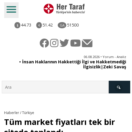
44.73
51.42
51500
$
€
GA
iz
06.08.2026 • Yorum - Analiz
ün
• İnsan Haklarının Hakkettiği İlgi ve Hakketmediği
•
ye
İlgisizlik|Zeki Savaş
il
Türkiye
Haberler / Türkiye
Tüm market fiyatları tek bir
Derkenar