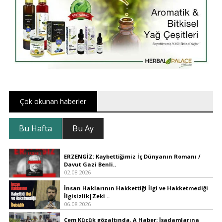
Çok okunan haberler
Bu Hafta
Bu Ay
ERZENGİZ: Kaybettiğimiz İç Dünyanın Romanı /
Davut Gazi Benli..
02.08.2026
İnsan Haklarının Hakkettiği İlgi ve Hakketmediği
İlgisizlik|Zeki ..
06.08.2026
Cem Küçük gözaltında. A Haber: İşadamlarına