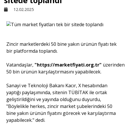
sitede toplandı
12.02.2025
Sivil Toplum
Kültür - Sanat
Zincir marketlerdeki 50 bine yakın ürünün fiyatı tek
bir platformda toplandı.
Ekonomi
Vatandaşlar,
"https://marketfiyati.org.tr"
üzerinden
Dünya
50 bin ürünün karşılaştırmasını yapabilecek.
Sanayi ve Teknoloji Bakanı Kacır, X hesabından
Yorum - Analiz
yaptığı paylaşımında, sitenin TÜBİTAK ile ortak
geliştirildiğini ve yayında olduğunu duyurdu,
"Böylelikle herkes, zincir market şubelerindeki 50
Söyleşi
bine yakın ürünün fiyatını görecek ve karşılaştırma
yapabilecek." dedi.
Yazı Dizisi