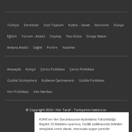
Türkiye
Derkenar
Sivil Toplum
Kültür - Sanat
Ekonomi
Dünya
Eğitim
Yorum - Analiz
Söyleşi
Yazı Dizisi
Dosya Haber
Ankara Analiz
Sağlık
Portre
Yazarlar
Anasayfa
Künye
Çerez Politikası
Çerez Politikası
Gizlilik Sözleşmesi
Kullanım Şartnamesi
Gizlilik Politikası
Veri Politikası
Site Haritası
© Copyright 2026 / Her Taraf - Türkiyenin habercisi
KVKK'nın Veri Sorumlusunun Aydınlatma Yükümlülüğü
bilgi@hertaraf.com
Başlıklı 10.Maddesi uyarınca, Gizlilik politikasında belirtilen
amaçlarla sınırlı olarak, mevzuata uygun çerezler