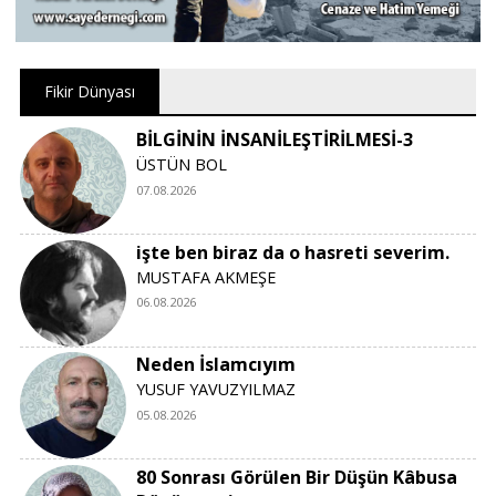
Fikir Dünyası
BİLGİNİN İNSANİLEŞTİRİLMESİ-3
ÜSTÜN BOL
07.08.2026
işte ben biraz da o hasreti severim.
MUSTAFA AKMEŞE
06.08.2026
Neden İslamcıyım
YUSUF YAVUZYILMAZ
05.08.2026
80 Sonrası Görülen Bir Düşün Kâbusa