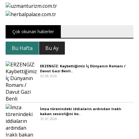
Çok okunan haberler
Bu Hafta
Bu Ay
ERZENGİZ: Kaybettiğimiz İç Dünyanın Romanı /
Davut Gazi Benli..
02.08.2026
İmza törenindeki iddiaların ardından Iraklı
bakan sessizliğini bo..
31.07.2026