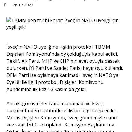
26.12.2023
Sivil Toplum
Kültür - Sanat
İsveç'in NATO üyeliğine ilişkin protokol, TBMM
Ekonomi
Dışişleri Komisyonu'nda oy çokluğuyla kabul edildi.
Teklif, AK Parti, MHP ve CHP'nin evet oyuyla destek
Dünya
bulurken, İYİ Parti ve Saadet Patisi hayır oyu kullandı.
DEM Parti ise oylamaya katılmadı. İsveç'in NATO'ya
üyeliği ile ilgili protokol, Dışişleri Komisyonu
Yorum - Analiz
gündemine ilk kez 16 Kasım'da geldi.
Ancak, görüşmeler tamamlanamadı ve İsveç
Söyleşi
hükümetinden taahhütlere ilişkin bilgi talep edildi.
Meclis Dışişleri Komisyonu, İsveç gündemiyle ikinci
kez saat 15.00'te toplandı. Komisyon Başkanı Fuat
Yazı Dizisi
Oktay, İsveç'in terörizmin finansmanı konusunda