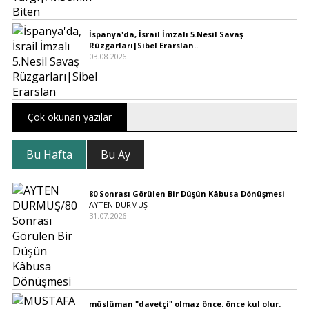
İspanya'da, İsrail İmzalı 5.Nesil Savaş
Rüzgarları|Sibel Erarslan..
03.08.2026
Çok okunan yazılar
Bu Hafta
Bu Ay
80 Sonrası Görülen Bir Düşün Kâbusa Dönüşmesi
AYTEN DURMUŞ
31.07.2026
müslüman "davetçi" olmaz önce. önce kul olur.