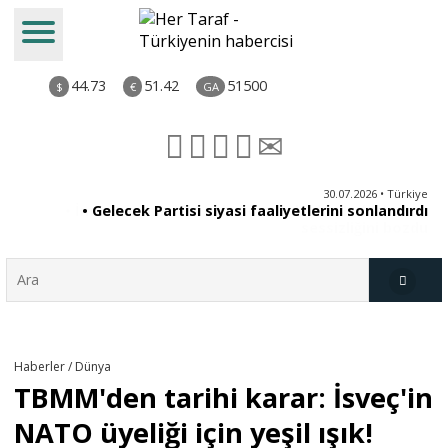
44.73
51.42
51500
$
€
GA
ya
30.07.2026 • Türkiye
an
• Gelecek Partisi siyasi faaliyetlerini sonlandırdı
du
Türkiye
Haberler / Dünya
TBMM'den tarihi karar: İsveç'in
Derkenar
NATO üyeliği için yeşil ışık!