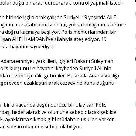
 bulunduğu bir aracı durdurarak kontrol yapmak istedi.
birinde işçi olarak çalışan Suriyeli 19 yaşında Ali El
ğının muhatabı olmasının mı, yoksa kimliğinin üzerinde
ara doğru kaçmaya başlıyor. Polis memurlarından biri
ışan Ali El HAMDANİ’ye silahıyla ateş ediyor. 19
cıkta hayatını kaybediyor.
Adana emniyet yetkilileri, İçişleri Bakanı Süleyman
 kurşunu ile hayatını kaybeden Suriyeli Ali'nin
ları Üzüntüyü dile getirdiler. Bu arada Adana Valiliği
 görevden uzaklaştırılarak cezaevine konulduğunu
 bir o kadar da düşündürücü bir olay var. Polis
daşı hedef alarak ve ölümüne sebep olacak şekilde
k, ayaklarına sıkmak gibi müdahale usulleri varken
çan şahsın ölümüne sebep olabiliyor.