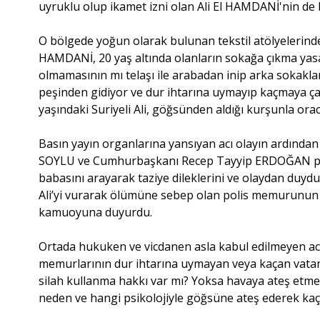
uyruklu olup ikamet izni olan Ali El HAMDANİ'nin de
O bölgede yoğun olarak bulunan tekstil atölyelerinden 
HAMDANİ, 20 yaş altında olanların sokağa çıkma yasa
olmamasının mı telaşı ile arabadan inip arka sokakl
peşinden gidiyor ve dur ihtarına uymayıp kaçmaya çal
yaşındaki Suriyeli Ali, göğsünden aldığı kurşunla ora
Basın yayın organlarına yansıyan acı olayın ardından 
SOYLU ve Cumhurbaşkanı Recep Tayyip ERDOĞAN polis
babasını arayarak taziye dileklerini ve olaydan duyduk
Ali’yi vurarak ölümüne sebep olan polis memurunun
kamuoyuna duyurdu.
Ortada hukuken ve vicdanen asla kabul edilmeyen acı,
memurlarının dur ihtarına uymayan veya kaçan vatan
silah kullanma hakkı var mı? Yoksa havaya ateş etme
neden ve hangi psikolojiyle göğsüne ateş ederek ka