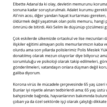
Elbette Adana'da ki olay, devletin memurunu koruma re
sonuna kadar soruşturulmalı. Adalet kurumu gerekli
Ali'nin acısı, diğer yandan hayat kurtarması gereken,
öldürmek değil yaşatmak olan polis memuru, hangi psik
ömrünü de bitirdi. Aklı Selim ile düşünüp çözülmesi
Çok eskilerde ülkemizde ortaokul ve lise mezunları da
ilişkiler eğitimi almayan polis memurlarımızın kaba 
olurdu ama son yıllarda polislerimiz Polis Meslek Yüks
donatılmış olarak mezun oluyorlar diye biliyoruz am
sorumluluğu ve psikoloji olarak takip edilmeleri, gör
gönderilmeleri, vatandaşın onlara düşman değil koru
galiba diyorum.
Korona virüs ile mücadele çerçevesinde 65 yaş üzeri v
Bunlar iyi niyetle alınan tedbirlerdi ama; 65 yaş üst
bahçesinde bağında, hayvanlarının bakımında bulunmalı
çoban ya da özel sektörde işçi olarak çalıştığı dikkate