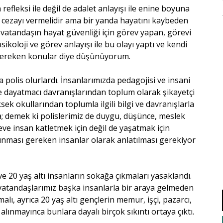
fleksi ile değil de adalet anlayışı ile enine boyuna
 cezayı vermelidir ama bir yanda hayatını kaybeden
 vatandaşın hayat güvenliği için görev yapan, görevi
oloji ve görev anlayışı ile bu olayı yaptı ve kendi
 gereken konular diye düşünüyorum.
 polis olurlardı. İnsanlarımızda pedagojisi ve insani
ve dayatmacı davranışlarından toplum olarak şikayetçi
ek okullarından toplumla ilgili bilgi ve davranışlarla
a; demek ki polislerimiz de duygu, düşünce, meslek
eve insan katletmek için değil de yaşatmak için
nması gereken insanlar olarak anlatılması gerekiyor
e 20 yaş altı insanların sokağa çıkmaları yasaklandı.
ü vatandaşlarımız başka insanlarla bir araya gelmeden
, ayrıca 20 yaş altı gençlerin memur, işçi, pazarcı,
 alınmayınca bunlara dayalı birçok sıkıntı ortaya çıktı.