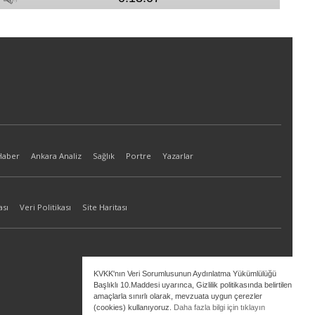
Haber
Ankara Analiz
Sağlık
Portre
Yazarlar
ası
Veri Politikası
Site Haritası
KVKK'nın Veri Sorumlusunun Aydınlatma Yükümlülüğü
Başlıklı 10.Maddesi uyarınca, Gizlilik politikasında belirtilen
amaçlarla sınırlı olarak, mevzuata uygun çerezler
(cookies) kullanıyoruz.
Daha fazla bilgi için tıklayın