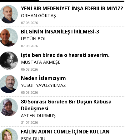
YENİ BİR MEDENİYET İNŞA EDEBİLİR MİYİZ?
ORHAN GÖKTAŞ
07.08.2026
BİLGİNİN İNSANİLEŞTİRİLMESİ-3
ÜSTÜN BOL
07.08.2026
işte ben biraz da o hasreti severim.
MUSTAFA AKMEŞE
06.08.2026
Neden İslamcıyım
YUSUF YAVUZYILMAZ
05.08.2026
80 Sonrası Görülen Bir Düşün Kâbusa
Dönüşmesi
AYTEN DURMUŞ
31.07.2026
FAİLİN ADINI CÜMLE İÇİNDE KULLAN
ESRA DURU