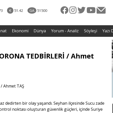
rkiye
07.08.2026 • Dünya
ttı!
• Gannuşi'nin serbest bırakılması için çağrı
73
€
51.42
GA
51500
irdi
anat
Ekonomi
Dünya
Yorum - Analiz
Söyleşi
Yazı D
KORONA TEDBİRLERİ / Ahmet
z dedirten bir olay yaşandı. Seyhan ilçesinde Sucu zade
ntrol noktası oluşturan güvenlik güçleri, içinde Suriye