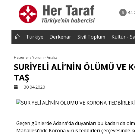
rum - Analiz
07.08.2026 • Tü
Edildi? |
• Türkiye, Pakistan ve Suudi Arabistan imzayı a
$
44.
NEROĞLU
Mekke Anlaşması yürürlüğe g
Türkiye
Derkenar
Sivil Toplum
Kültür - S
Haberler / Yorum - Analiz
SURİYELİ ALİ’NİN ÖLÜMÜ VE 
TAŞ
30.04.2020
Geçen günlerde Adana'da duyanları bu kadarı da olma
Mahallesi'nde Korona virüs tedbirleri çerçevesinde ko