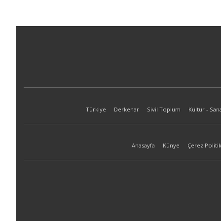
Türkiye
Derkenar
Sivil Toplum
Kültür - San
Anasayfa
Künye
Çerez Politik