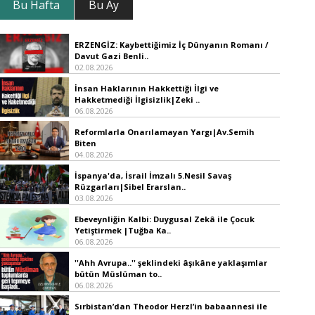
Bu Hafta
Bu Ay
ERZENGİZ: Kaybettiğimiz İç Dünyanın Romanı /
Davut Gazi Benli..
02.08.2026
İnsan Haklarının Hakkettiği İlgi ve
Hakketmediği İlgisizlik|Zeki ..
06.08.2026
Reformlarla Onarılamayan Yargı|Av.Semih
Biten
04.08.2026
İspanya'da, İsrail İmzalı 5.Nesil Savaş
Rüzgarları|Sibel Erarslan..
03.08.2026
Ebeveynliğin Kalbi: Duygusal Zekâ ile Çocuk
Yetiştirmek |Tuğba Ka..
06.08.2026
''Ahh Avrupa..'' şeklindeki âşıkâne yaklaşımlar
bütün Müslüman to..
06.08.2026
Sırbistan’dan Theodor Herzl’in babaannesi ile