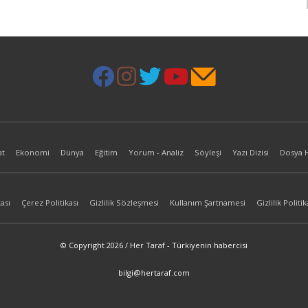
at
Ekonomi
Dünya
Eğitim
Yorum - Analiz
Söyleşi
Yazı Dizisi
Dosya 
ası
Çerez Politikası
Gizlilik Sözleşmesi
Kullanım Şartnamesi
Gizlilik Politik
© Copyright 2026 / Her Taraf - Türkiyenin habercisi
bilgi@hertaraf.com