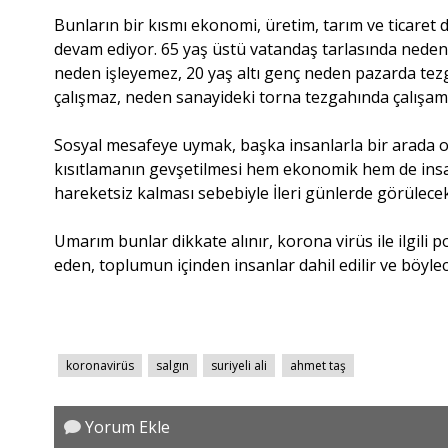
Bunların bir kısmı ekonomi, üretim, tarım ve ticaret de
devam ediyor. 65 yaş üstü vatandaş tarlasında neden
neden işleyemez, 20 yaş altı genç neden pazarda tezga
çalışmaz, neden sanayideki torna tezgahında çalışamaz
Sosyal mesafeye uymak, başka insanlarla bir arada ol
kısıtlamanın gevşetilmesi hem ekonomik hem de insa
hareketsiz kalması sebebiyle İleri günlerde görülecek 
Umarım bunlar dikkate alınır, korona virüs ile ilgili p
eden, toplumun içinden insanlar dahil edilir ve böyle
koronavirüs
salgın
suriyeli ali
ahmet taş
Yorum Ekle