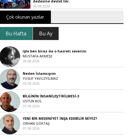
dedesine devlet tör..
06.08.2026
Çok okunan yazılar
Bu Hafta
Bu Ay
işte ben biraz da o hasreti severim.
MUSTAFA AKMEŞE
06.08.2026
Neden İslamcıyım
YUSUF YAVUZYILMAZ
05.08.2026
BİLGİNİN İNSANİLEŞTİRİLMESİ-3
ÜSTÜN BOL
07.08.2026
YENİ BİR MEDENİYET İNŞA EDEBİLİR MİYİZ?
ORHAN GÖKTAŞ
07.08.2026