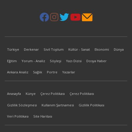
Türkiye
Derkenar
Sivil Toplum
Kültür - Sanat
Ekonomi
Dünya
Eğitim
Yorum - Analiz
Söyleşi
Yazı Dizisi
Dosya Haber
Ankara Analiz
Sağlık
Portre
Yazarlar
Anasayfa
Künye
Çerez Politikası
Çerez Politikası
Gizlilik Sözleşmesi
Kullanım Şartnamesi
Gizlilik Politikası
Veri Politikası
Site Haritası