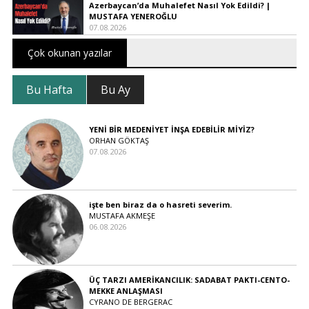
Azerbaycan’da Muhalefet Nasıl Yok Edildi? |
MUSTAFA YENEROĞLU
07.08.2026
Çok okunan yazılar
Bu Hafta
Bu Ay
YENİ BİR MEDENİYET İNŞA EDEBİLİR MİYİZ?
ORHAN GÖKTAŞ
07.08.2026
işte ben biraz da o hasreti severim.
MUSTAFA AKMEŞE
06.08.2026
ÜÇ TARZI AMERİKANCILIK: SADABAT PAKTI-CENTO-
MEKKE ANLAŞMASI
CYRANO DE BERGERAC