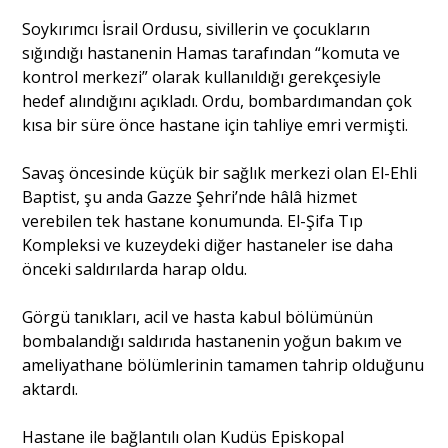
Soykırımcı İsrail Ordusu, sivillerin ve çocukların
sığındığı hastanenin Hamas tarafından “komuta ve
Portre
kontrol merkezi” olarak kullanıldığı gerekçesiyle
hedef alındığını açıkladı. Ordu, bombardımandan çok
Yazarlar
kısa bir süre önce hastane için tahliye emri vermişti.
Savaş öncesinde küçük bir sağlık merkezi olan El-Ehli
Baptist, şu anda Gazze Şehri’nde hâlâ hizmet
verebilen tek hastane konumunda. El-Şifa Tıp
Eğitim
Kompleksi ve kuzeydeki diğer hastaneler ise daha
önceki saldırılarda harap oldu.
Dosya Haber
Görgü tanıkları, acil ve hasta kabul bölümünün
Ankara Analiz
bombalandığı saldırıda hastanenin yoğun bakım ve
ameliyathane bölümlerinin tamamen tahrip olduğunu
Sağlık
aktardı.
Hastane ile bağlantılı olan Kudüs Episkopal