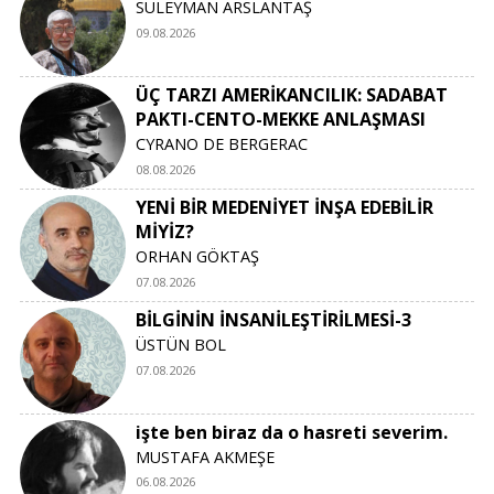
SÜLEYMAN ARSLANTAŞ
09.08.2026
ÜÇ TARZI AMERİKANCILIK: SADABAT
PAKTI-CENTO-MEKKE ANLAŞMASI
CYRANO DE BERGERAC
08.08.2026
YENİ BİR MEDENİYET İNŞA EDEBİLİR
MİYİZ?
ORHAN GÖKTAŞ
07.08.2026
BİLGİNİN İNSANİLEŞTİRİLMESİ-3
ÜSTÜN BOL
07.08.2026
işte ben biraz da o hasreti severim.
MUSTAFA AKMEŞE
06.08.2026