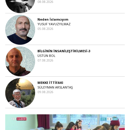
08.08.2026
Neden İslamcıyım
YUSUF YAVUZYILMAZ
05.08.2026
BİLGİNİN İNSANİLEŞTİRİLMESİ-3
ÜSTÜN BOL
07.08.2026
MEKKE İTTİFAKI
SÜLEYMAN ARSLANTAŞ
09.08.2026