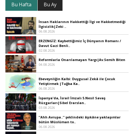
Bu Hafta
Bu Ay
İnsan Haklarının Hakkettiği İlgi ve Hakketmediği
İlgisizlik|Zeki ..
06.08.2026
ERZENGİZ: Kaybettiğimiz İç Dünyanın Romanı /
Davut Gazi Benli..
02.08.2026
Reformlarla Onarılamayan Yargı|Av.Semih Biten
04.08.2026
Ebeveynliğin Kalbi: Duygusal Zekâ ile Çocuk
Yetiştirmek |Tuğba Ka..
06.08.2026
İspanya'da, İsrail İmzalı 5.Nesil Savaş
Rüzgarları|Sibel Erarslan..
03.08.2026
''Ahh Avrupa..'' şeklindeki âşıkâne yaklaşımlar
bütün Müslüman to..
06.08.2026