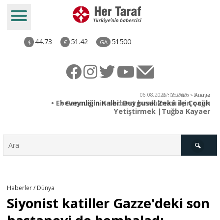
44.73
51.42
51500
$
€
GA
ya
06.08.2026 • Yorum - Analiz
rı
• Ebeveynliğin Kalbi: Duygusal Zekâ ile Çocuk
Yetiştirmek |Tuğba Kayaer
Türkiye
Haberler / Dünya
Siyonist katiller Gazze'deki son
Derkenar