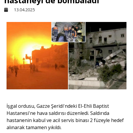
hastaneyi de bombaladı
13.04.2025
Sivil Toplum
Kültür - Sanat
Ekonomi
Dünya
Yorum - Analiz
İşgal ordusu, Gazze Şeridi'ndeki El-Ehli Baptist
Söyleşi
Hastanesi'ne hava saldırısı düzenledi. Saldırıda
hastanenin kabul ve acil servis binası 2 füzeyle hedef
alınarak tamamen yıkıldı.
Yazı Dizisi