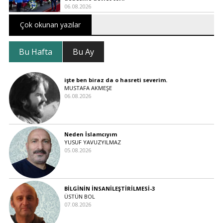
06.08.2026
Çok okunan yazılar
Bu Hafta
Bu Ay
işte ben biraz da o hasreti severim.
MUSTAFA AKMEŞE
06.08.2026
Neden İslamcıyım
YUSUF YAVUZYILMAZ
05.08.2026
BİLGİNİN İNSANİLEŞTİRİLMESİ-3
ÜSTÜN BOL
07.08.2026