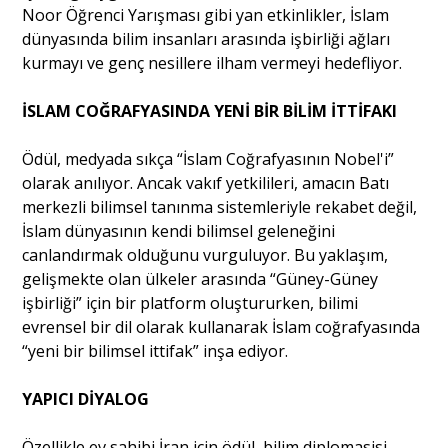
Noor Öğrenci Yarışması gibi yan etkinlikler, İslam
dünyasında bilim insanları arasında işbirliği ağları
kurmayı ve genç nesillere ilham vermeyi hedefliyor.
İSLAM COĞRAFYASINDA YENİ BİR BİLİM İTTİFAKI
Ödül, medyada sıkça “İslam Coğrafyasının Nobel'i”
olarak anılıyor. Ancak vakıf yetkilileri, amacın Batı
merkezli bilimsel tanınma sistemleriyle rekabet değil,
İslam dünyasının kendi bilimsel geleneğini
canlandırmak olduğunu vurguluyor. Bu yaklaşım,
gelişmekte olan ülkeler arasında “Güney-Güney
işbirliği” için bir platform oluştururken, bilimi
evrensel bir dil olarak kullanarak İslam coğrafyasında
“yeni bir bilimsel ittifak” inşa ediyor.
YAPICI DİYALOG
Özellikle ev sahibi İran için ödül, bilim diplomasisi