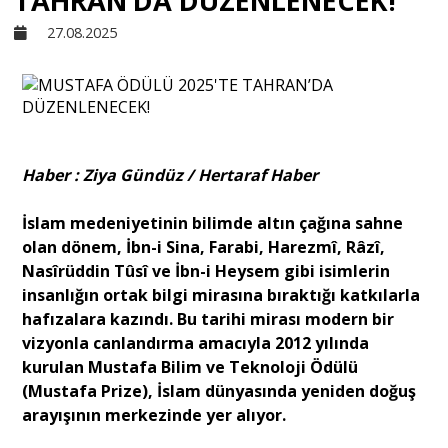
TAHRAN’DA DÜZENLENECEK!
27.08.2025
Sivil Toplum
Kültür - Sanat
Haber : Ziya Gündüz / Hertaraf Haber
Ekonomi
İslam medeniyetinin bilimde altın çağına sahne
Dünya
olan dönem, İbn-i Sina, Farabi, Harezmî, Râzî,
Nasîrüddin Tûsî ve İbn-i Heysem gibi isimlerin
insanlığın ortak bilgi mirasına bıraktığı katkılarla
Yorum - Analiz
hafızalara kazındı. Bu tarihi mirası modern bir
vizyonla canlandırma amacıyla 2012 yılında
kurulan Mustafa Bilim ve Teknoloji Ödülü
Söyleşi
(Mustafa Prize), İslam dünyasında yeniden doğuş
arayışının merkezinde yer alıyor.
Yazı Dizisi