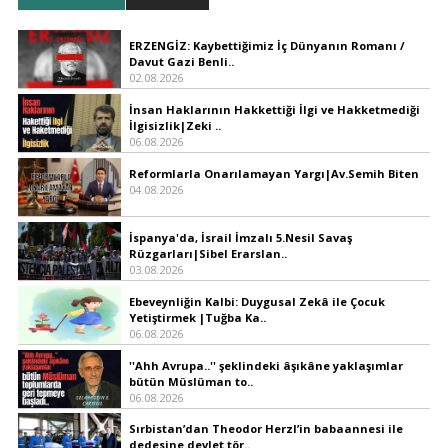
ERZENGİZ: Kaybettiğimiz İç Dünyanın Romanı /
Davut Gazi Benli..
02.08.2026
İnsan Haklarının Hakkettiği İlgi ve Hakketmediği
İlgisizlik|Zeki ..
06.08.2026
Reformlarla Onarılamayan Yargı|Av.Semih Biten
04.08.2026
İspanya'da, İsrail İmzalı 5.Nesil Savaş
Rüzgarları|Sibel Erarslan..
03.08.2026
Ebeveynliğin Kalbi: Duygusal Zekâ ile Çocuk
Yetiştirmek |Tuğba Ka..
06.08.2026
''Ahh Avrupa..'' şeklindeki âşıkâne yaklaşımlar
bütün Müslüman to..
06.08.2026
Sırbistan’dan Theodor Herzl’in babaannesi ile
dedesine devlet tör..