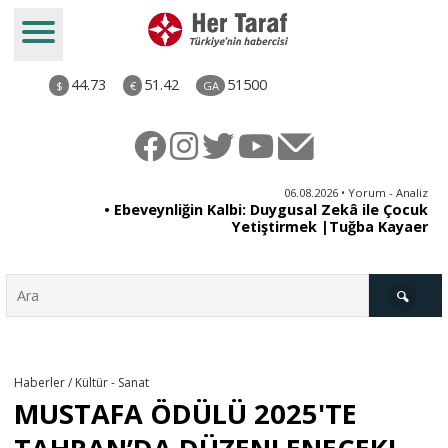
44.73
51.42
51500
$
€
GA
ya
06.08.2026 • Yorum - Analiz
rı
• Ebeveynliğin Kalbi: Duygusal Zekâ ile Çocuk
Yetiştirmek |Tuğba Kayaer
Türkiye
Haberler / Kültür - Sanat
MUSTAFA ÖDÜLÜ 2025'TE
Derkenar