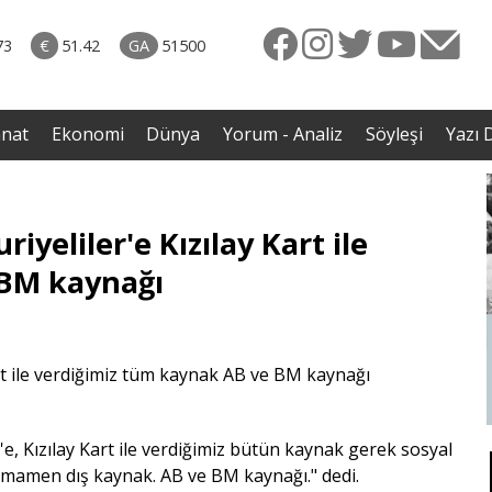
naliz
31.07.2026 • Dünya
avut
• İmza törenindeki iddiaların ardından Iraklı bakan
73
€
51.42
GA
51500
enli
sessizliğini bozdu
anat
Ekonomi
Dünya
Yorum - Analiz
Söyleşi
Yazı D
iyeliler'e Kızılay Kart ile
 BM kaynağı
'e, Kızılay Kart ile verdiğimiz bütün kaynak gerek sosyal
 tamamen dış kaynak. AB ve BM kaynağı." dedi.