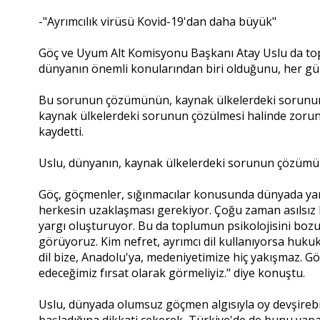
-"Ayrımcılık virüsü Kovid-19'dan daha büyük"
Göç ve Uyum Alt Komisyonu Başkanı Atay Uslu da topla
dünyanın önemli konularından biri olduğunu, her gün 
Bu sorunun çözümünün, kaynak ülkelerdeki sorunun 
kaynak ülkelerdeki sorunun çözülmesi halinde zorunl
kaydetti.
Uslu, dünyanın, kaynak ülkelerdeki sorunun çözümü
Göç, göçmenler, sığınmacılar konusunda dünyada yanl
herkesin uzaklaşması gerekiyor. Çoğu zaman asılsız ha
yargı oluşturuyor. Bu da toplumun psikolojisini bozuy
görüyoruz. Kim nefret, ayrımcı dil kullanıyorsa huku
dil bize, Anadolu'ya, medeniyetimize hiç yakışmaz. Göçl
edeceğimiz fırsat olarak görmeliyiz." diye konuştu.
Uslu, dünyada olumsuz göçmen algısıyla oy devşireb
başladığına dikkati çekerek, Türkiye'de de bunu yapan 