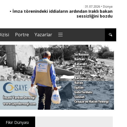
30.07.2026 • Türkiye
• Gelecek Partisi siyasi faaliyetlerini sonlandırdı
izisi
Portre
Yazarlar
Fikir Dünyası