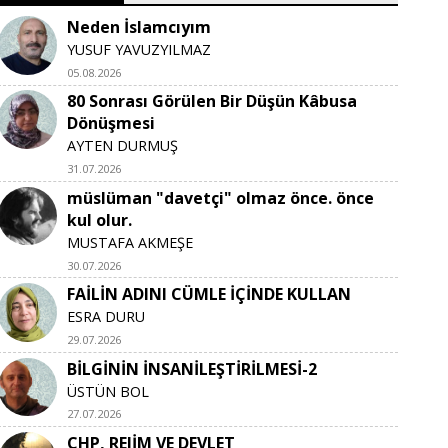
Neden İslamcıyım
YUSUF YAVUZYILMAZ
05.08.2026
80 Sonrası Görülen Bir Düşün Kâbusa
Dönüşmesi
AYTEN DURMUŞ
31.07.2026
müslüman "davetçi" olmaz önce. önce
kul olur.
MUSTAFA AKMEŞE
30.07.2026
FAİLİN ADINI CÜMLE İÇİNDE KULLAN
ESRA DURU
29.07.2026
BİLGİNİN İNSANİLEŞTİRİLMESİ-2
ÜSTÜN BOL
27.07.2026
CHP, REJİM VE DEVLET