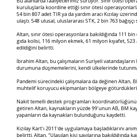
Bu alanlarda faaliyetlerimiz sürüyor. Sınır ötesi oper
kuruluşlarla koordine ettiği sınır ötesi operasyonlar
54 bin 807 adet TIR ya da yardım aracı Kızılay üzerin
ulaştı. 548 ulusal, uluslararası STK, 2 bin 763 bağışç
Altan, sınır ötesi operasyonlara bakıldığında 111 bin ç
gıda kolisi, 116 milyon ekmek, 61 milyon kıyafet, 52
edildiğini belirtti.
İbrahim Altan, bu çalışmaların Suriyeli vatandaşların
durumuna düşmemelerini, kendi ülkelerinde tutunmala
Pandemi sürecindeki çalışmalara da değinen Altan, BM
muhtelif koruyucu ekipmanları bölgeye götürdüklerin
Nakit temelli destek programları koordinatörlüğünün
getiren Altan, kaynakların yüzde 99'unun AB, BM kayn
yapanların da kaynakları bulunduğunu kaydetti.
Kızılay Kart'ı 2011'de uygulamaya başladıklarını anıms
belirtti. Altan, "Ulaşılan kişi sayılarına bakıldığında