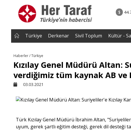
rum - Analiz
02.08.2026 • Yorum - A
ih Biten
• ERZENGİZ: Kaybettiğimiz İç Dünyanın Romanı / D
$
44.
Gazi B
Türkiye
Derkenar
Sivil Toplum
Kültür - S
Haberler / Türkiye
Kızılay Genel Müdürü Altan: Sur
verdiğimiz tüm kaynak AB ve
03.03.2021
Türk Kızılay Genel Müdürü İbrahim Altan, "Suriyeliler
uyum, gerek şartlı eğitim desteği, gerek dil desteği