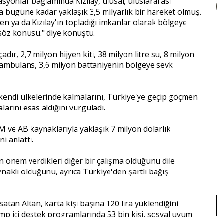
asyonlar bağlamında Kızılay, ulusal, uluslararası
la bugüne kadar yaklaşık 3,5 milyarlık bir hareket olmuş.
den ya da Kızılay'ın topladığı imkanlar olarak bölgeye
ı söz konusu." diye konuştu.
adır, 2,7 milyon hijyen kiti, 38 milyon litre su, 8 milyon
3 ambulans, 3,6 milyon battaniyenin bölgeye sevk
 kendi ülkelerinde kalmalarını, Türkiye'ye geçip göçmen
rını esas aldığını vurguladı.
 ve AB kaynaklarıyla yaklaşık 7 milyon dolarlık
i anlattı.
 önem verdikleri diğer bir çalışma olduğunu dile
aklı olduğunu, ayrıca Türkiye'den şartlı bağış
atan Altan, karta kişi başına 120 lira yüklendiğini
 kamp içi destek programlarında 53 bin kişi, sosyal uyum