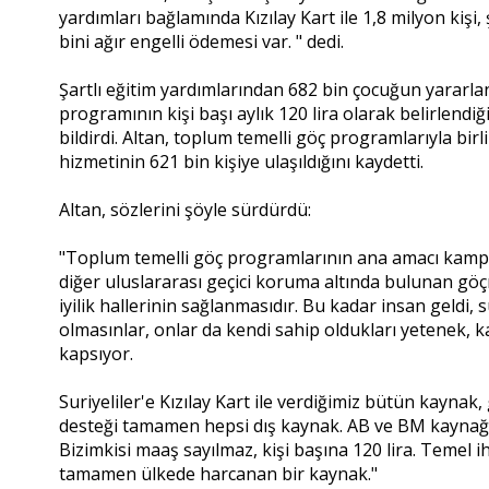
yardımları bağlamında Kızılay Kart ile 1,8 milyon kişi
bini ağır engelli ödemesi var. " dedi.
Şartlı eğitim yardımlarından 682 bin çocuğun yararla
programının kişi başı aylık 120 lira olarak belirlendi
bildirdi. Altan, toplum temelli göç programlarıyla birl
hizmetinin 621 bin kişiye ulaşıldığını kaydetti.
Altan, sözlerini şöyle sürdürdü:
"Toplum temelli göç programlarının ana amacı kamp dı
diğer uluslararası geçici koruma altında bulunan göç
iyilik hallerinin sağlanmasıdır. Bu kadar insan geldi
olmasınlar, onlar da kendi sahip oldukları yetenek, ka
kapsıyor.
Suriyeliler'e Kızılay Kart ile verdiğimiz bütün kaynak,
desteği tamamen hepsi dış kaynak. AB ve BM kaynağı. 
Bizimkisi maaş sayılmaz, kişi başına 120 lira. Temel i
tamamen ülkede harcanan bir kaynak."