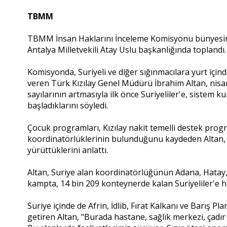
TBMM
TBMM İnsan Haklarını İnceleme Komisyonu bünyesin
Antalya Milletvekili Atay Uslu başkanlığında toplandı.
Komisyonda, Suriyeli ve diğer sığınmacılara yurt içinde
veren Türk Kızılay Genel Müdürü İbrahim Altan, nisan
sayılarının artmasıyla ilk önce Suriyeliler'e, sistem
başladıklarını söyledi.
Çocuk programları, Kızılay nakit temelli destek prog
koordinatörlüklerinin bulunduğunu kaydeden Altan, 2
yürüttüklerini anlattı.
Altan, Suriye alan koordinatörlüğünün Adana, Hatay
kampta, 14 bin 209 konteynerde kalan Suriyeliler'e h
Suriye içinde de Afrin, İdlib, Fırat Kalkanı ve Barış P
getiren Altan, "Burada hastane, sağlık merkezi, çadır