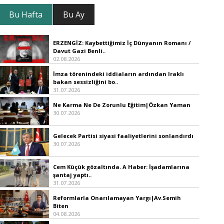
Bu Hafta
Bu Ay
ERZENGİZ: Kaybettiğimiz İç Dünyanın Romanı /
Davut Gazi Benli..
02.08.2026
İmza törenindeki iddiaların ardından Iraklı
bakan sessizliğini bo..
31.07.2026
Ne Karma Ne De Zorunlu Eğitim|Özkan Yaman
30.07.2026
Gelecek Partisi siyasi faaliyetlerini sonlandırdı
30.07.2026
Cem Küçük gözaltında. A Haber: İşadamlarına
şantaj yaptı..
31.07.2026
Reformlarla Onarılamayan Yargı|Av.Semih
Biten
04.08.2026