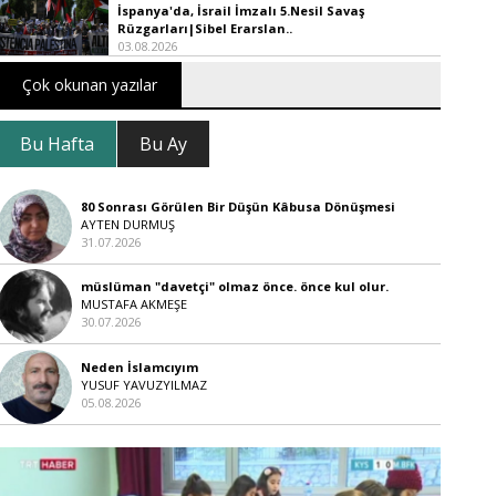
İspanya'da, İsrail İmzalı 5.Nesil Savaş
Rüzgarları|Sibel Erarslan..
03.08.2026
Çok okunan yazılar
Bu Hafta
Bu Ay
80 Sonrası Görülen Bir Düşün Kâbusa Dönüşmesi
AYTEN DURMUŞ
31.07.2026
müslüman "davetçi" olmaz önce. önce kul olur.
MUSTAFA AKMEŞE
30.07.2026
Neden İslamcıyım
YUSUF YAVUZYILMAZ
05.08.2026