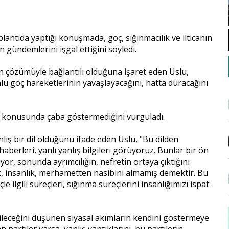
ntıda yaptığı konuşmada, göç, sığınmacılık ve ilticanın
gündemlerini işgal ettiğini söyledi.
çözümüyle bağlantılı olduğuna işaret eden Uslu,
u göç hareketlerinin yavaşlayacağını, hatta duracağını
 konusunda çaba göstermediğini vurguladı.
ış bir dil olduğunu ifade eden Uslu, "Bu dilden
berleri, yanlı yanlış bilgileri görüyoruz. Bunlar bir ön
or, sonunda ayrımcılığın, nefretin ortaya çıktığını
k, insanlık, merhametten nasibini almamış demektir. Bu
e ilgili süreçleri, sığınma süreçlerini insanlığımızı ispat
ileceğini düşünen siyasal akımların kendini göstermeye
partiler varsa, yanlış yaptıklarını, bu partilerin,