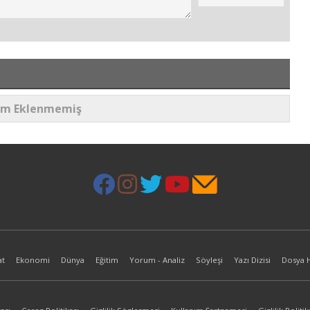
um Eklenmemiş
at
Ekonomi
Dünya
Eğitim
Yorum - Analiz
Söyleşi
Yazı Dizisi
Dosya 