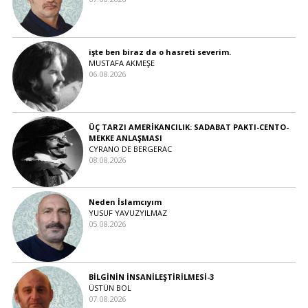
işte ben biraz da o hasreti severim.
MUSTAFA AKMEŞE
06.08.2026
ÜÇ TARZI AMERİKANCILIK: SADABAT PAKTI-CENTO-
MEKKE ANLAŞMASI
CYRANO DE BERGERAC
08.08.2026
Neden İslamcıyım
YUSUF YAVUZYILMAZ
05.08.2026
BİLGİNİN İNSANİLEŞTİRİLMESİ-3
ÜSTÜN BOL
07.08.2026