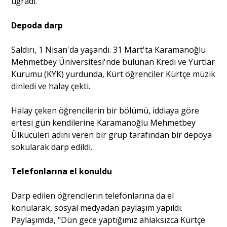
uğradı.
Depoda darp
Portre
Saldırı, 1 Nisan'da yaşandı. 31 Mart'ta Karamanoğlu
Mehmetbey Üniversitesi'nde bulunan Kredi ve Yurtlar
Yazarlar
Kurumu (KYK) yurdunda, Kürt öğrenciler Kürtçe müzik
dinledi ve halay çekti.
Halay çeken öğrencilerin bir bölümü, iddiaya göre
ertesi gün kendilerine Karamanoğlu Mehmetbey
Eğitim
Ülkücüleri adını veren bir grup tarafından bir depoya
Dosya Haber
sokularak darp edildi.
Ankara Analiz
Telefonlarına el konuldu
Sağlık
Darp edilen öğrencilerin telefonlarına da el
konularak, sosyal medyadan paylaşım yapıldı.
Paylaşımda, "Dün gece yaptığımız ahlaksızca Kürtçe