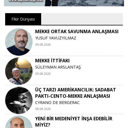
Fikir Dünyası
MEKKE ORTAK SAVUNMA ANLAŞMASI
YUSUF YAVUZYILMAZ
09.08.2026
MEKKE İTTİFAKI
SÜLEYMAN ARSLANTAŞ
09.08.2026
ÜÇ TARZI AMERİKANCILIK: SADABAT
PAKTI-CENTO-MEKKE ANLAŞMASI
CYRANO DE BERGERAC
08.08.2026
YENİ BİR MEDENİYET İNŞA EDEBİLİR
MİYİZ?