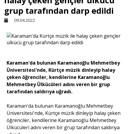
halay çeken gençler ülkücü
grup tarafından darp edildi
Sivil Toplum
09.04.2022
Kültür - Sanat
Ekonomi
Karaman'da bulunan Karamanoğlu Mehmetbey
Üniversitesi'nde, Kürtçe müzik dinleyip halay
Dünya
çeken öğrenciler, kendilerine Karamanoğlu
Mehmetbey Ülkücüleri adını veren bir grup
tarafından saldırıya uğradı.
Yorum - Analiz
Karaman'da bulunan Karamanoğlu Mehmetbey
Söyleşi
Üniversitesi'nde, Kürtçe müzik dinleyip halay çeken
öğrenciler, kendilerine Karamanoğlu Mehmetbey
Ülkücüleri adını veren bir grup tarafından saldırıya
Yazı Dizisi