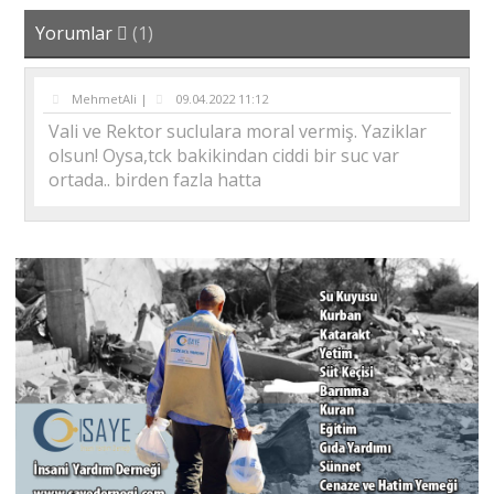
Yorumlar
(1)
MehmetAli |
09.04.2022 11:12
Vali ve Rektor suclulara moral vermiş. Yaziklar
olsun! Oysa,tck bakikindan ciddi bir suc var
ortada.. birden fazla hatta