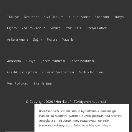
Türkiye
Derkenar
Sivil Toplum
Kültür - Sanat
Ekonomi
Dünya
Eğitim
Yorum - Analiz
Söyleşi
Yazı Dizisi
Dosya Haber
Ankara Analiz
Sağlık
Portre
Yazarlar
Anasayfa
Künye
Çerez Politikası
Çerez Politikası
Gizlilik Sözleşmesi
Kullanım Şartnamesi
Gizlilik Politikası
Veri Politikası
Site Haritası
© Copyright 2026 / Her Taraf - Türkiyenin habercisi
KVKK'nın Veri Sorumlusunun Aydınlatma Yükümlülüğü
bilgi@hertaraf.com
Başlıklı 10.Maddesi uyarınca, Gizlilik politikasında belirtilen
amaçlarla sınırlı olarak, mevzuata uygun çerezler
(cookies) kullanıyoruz.
Daha fazla bilgi için tıklayın