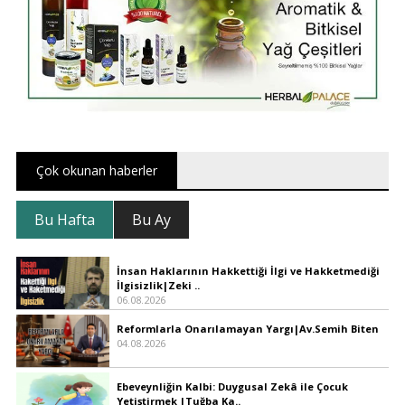
Çok okunan haberler
Bu Hafta
Bu Ay
İnsan Haklarının Hakkettiği İlgi ve Hakketmediği
İlgisizlik|Zeki ..
06.08.2026
Reformlarla Onarılamayan Yargı|Av.Semih Biten
04.08.2026
Ebeveynliğin Kalbi: Duygusal Zekâ ile Çocuk
Yetiştirmek |Tuğba Ka..