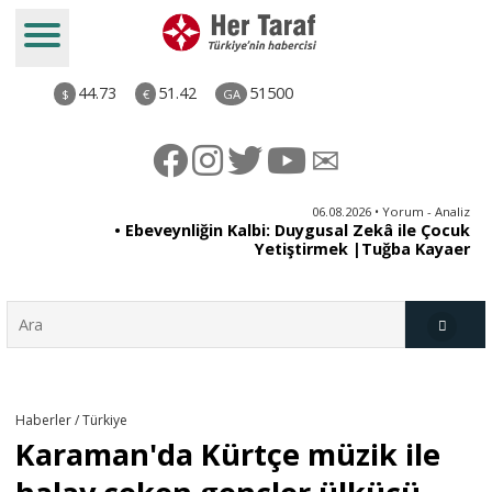
44.73
51.42
51500
$
€
GA
ya
06.08.2026 • Yorum - Analiz
rı
• Ebeveynliğin Kalbi: Duygusal Zekâ ile Çocuk
Yetiştirmek |Tuğba Kayaer
Türkiye
Haberler / Türkiye
Karaman'da Kürtçe müzik ile
Derkenar