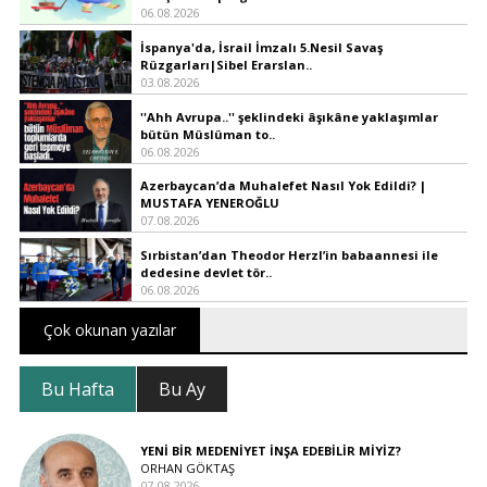
06.08.2026
İspanya'da, İsrail İmzalı 5.Nesil Savaş
Rüzgarları|Sibel Erarslan..
03.08.2026
''Ahh Avrupa..'' şeklindeki âşıkâne yaklaşımlar
bütün Müslüman to..
06.08.2026
Azerbaycan’da Muhalefet Nasıl Yok Edildi? |
MUSTAFA YENEROĞLU
07.08.2026
Sırbistan’dan Theodor Herzl’in babaannesi ile
dedesine devlet tör..
06.08.2026
Çok okunan yazılar
Bu Hafta
Bu Ay
YENİ BİR MEDENİYET İNŞA EDEBİLİR MİYİZ?
ORHAN GÖKTAŞ
07.08.2026