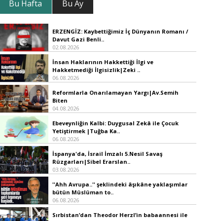
Bu Hafta
Bu Ay
ERZENGİZ: Kaybettiğimiz İç Dünyanın Romanı /
Davut Gazi Benli..
02.08.2026
İnsan Haklarının Hakkettiği İlgi ve
Hakketmediği İlgisizlik|Zeki ..
06.08.2026
Reformlarla Onarılamayan Yargı|Av.Semih
Biten
04.08.2026
Ebeveynliğin Kalbi: Duygusal Zekâ ile Çocuk
Yetiştirmek |Tuğba Ka..
06.08.2026
İspanya'da, İsrail İmzalı 5.Nesil Savaş
Rüzgarları|Sibel Erarslan..
03.08.2026
''Ahh Avrupa..'' şeklindeki âşıkâne yaklaşımlar
bütün Müslüman to..
06.08.2026
Sırbistan’dan Theodor Herzl’in babaannesi ile