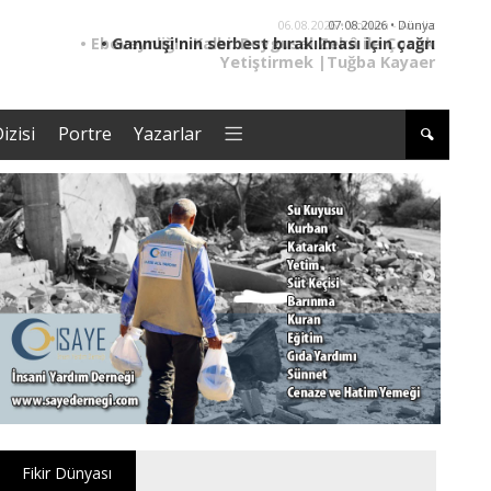
06.08.2026 • Yorum - Analiz
• Ebeveynliğin Kalbi: Duygusal Zekâ ile Çocuk
• '
Yetiştirmek |Tuğba Kayaer
izisi
Portre
Yazarlar
Fikir Dünyası