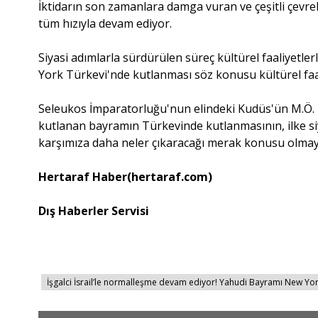
İktidarın son zamanlara damga vuran ve çeşitli çevrel
tüm hızıyla devam ediyor.
Siyasi adımlarla sürdürülen süreç kültürel faaliyetle
York Türkevi'nde kutlanması söz konusu kültürel faal
Seleukos İmparatorluğu'nun elindeki Kudüs'ün M.Ö. 2
kutlanan bayramın Türkevinde kutlanmasının, ilke siya
karşımıza daha neler çıkaracağı merak konusu olmay
Hertaraf Haber(hertaraf.com)
Dış Haberler Servisi
İşgalci İsrail’le normalleşme devam ediyor! Yahudi Bayramı New Yor