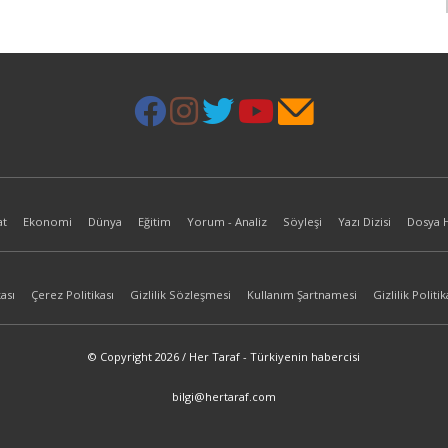
at
Ekonomi
Dünya
Eğitim
Yorum - Analiz
Söyleşi
Yazı Dizisi
Dosya 
ası
Çerez Politikası
Gizlilik Sözleşmesi
Kullanım Şartnamesi
Gizlilik Politik
© Copyright 2026 / Her Taraf - Türkiyenin habercisi
bilgi@hertaraf.com