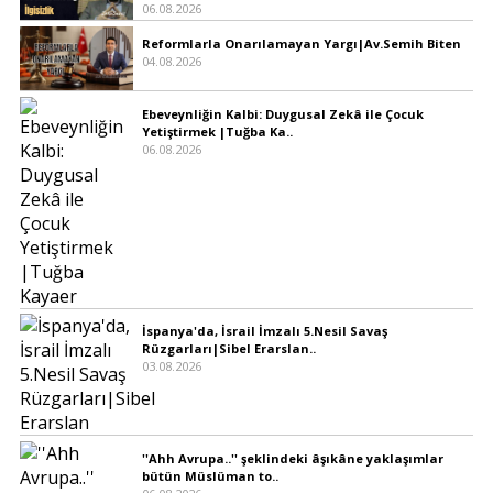
06.08.2026
Reformlarla Onarılamayan Yargı|Av.Semih Biten
04.08.2026
Ebeveynliğin Kalbi: Duygusal Zekâ ile Çocuk
Yetiştirmek |Tuğba Ka..
06.08.2026
İspanya'da, İsrail İmzalı 5.Nesil Savaş
Rüzgarları|Sibel Erarslan..
03.08.2026
''Ahh Avrupa..'' şeklindeki âşıkâne yaklaşımlar
bütün Müslüman to..