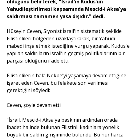
olduğunu belirterek, "İsrail'in Kudüs'ün
Yahudileştirilmesi kapsamında Mescid-i Aksa'ya
saldırması tamamen yasa dışıdır." dedi.
Portre
Hüseyin Ceven, Siyonist İsrail'in sistematik şekilde
Yazarlar
Filistinlileri bölgeden uzaklaştırarak, bir Yahudi
mabedi inşa etmek istediğine vurgu yaparak, Kudüs'e
yapılan saldırıların İsrail’in geçmiş politikalarının bir
parçası olduğunu ifade etti.
Eğitim
Filistinlilerin hala Nekbe'yi yaşamaya devam ettiğine
işaret eden Ceven, bu felakete son verilmesi
Dosya Haber
gerektiğini söyledi:
Ankara Analiz
Ceven, şöyle devam etti:
Sağlık
"İsrail, Mescid-i Aksa'ya baskının ardından orada
ibadet halinde bulunan Filistinli kadınlara yönelik
büyük bir saldırı girişiminde bulundu. Bu hunharca