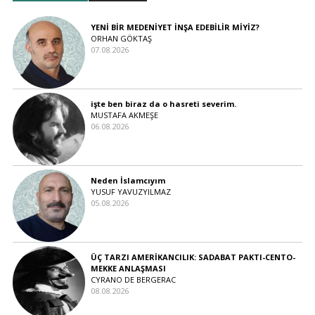
YENİ BİR MEDENİYET İNŞA EDEBİLİR MİYİZ?
ORHAN GÖKTAŞ
07.08.2026
işte ben biraz da o hasreti severim.
MUSTAFA AKMEŞE
06.08.2026
Neden İslamcıyım
YUSUF YAVUZYILMAZ
05.08.2026
ÜÇ TARZI AMERİKANCILIK: SADABAT PAKTI-CENTO-
MEKKE ANLAŞMASI
CYRANO DE BERGERAC
08.08.2026