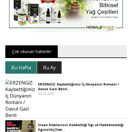
Çok okunan haberler
Bu Hafta
Bu Ay
ERZENGİZ: Kaybettiğimiz İç Dünyanın Romanı /
Davut Gazi Benli..
02.08.2026
İnsan Haklarının Hakkettiği İlgi ve Hakketmediği
İlgisizlik|Zeki ..