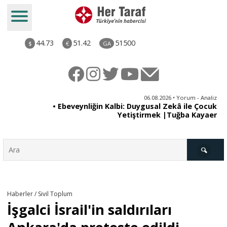
44.73
51.42
51500
$
€
GA
ya
06.08.2026 • Yorum - Analiz
rı
• Ebeveynliğin Kalbi: Duygusal Zekâ ile Çocuk
Yetiştirmek |Tuğba Kayaer
Türkiye
Haberler / Sivil Toplum
İşgalci İsrail'in saldırıları
Derkenar