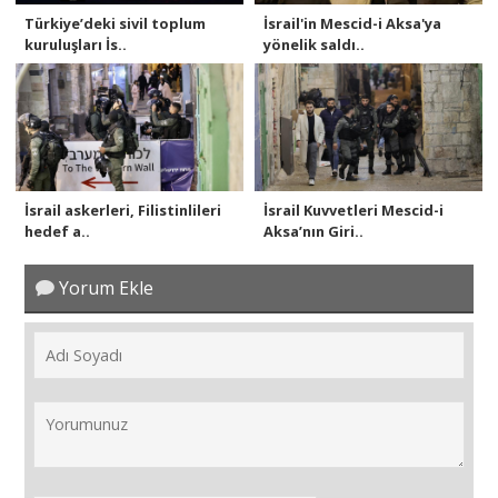
Türkiye’deki sivil toplum
İsrail'in Mescid-i Aksa'ya
kuruluşları İs..
yönelik saldı..
İsrail askerleri, Filistinlileri
İsrail Kuvvetleri Mescid-i
hedef a..
Aksa’nın Giri..
Yorum Ekle