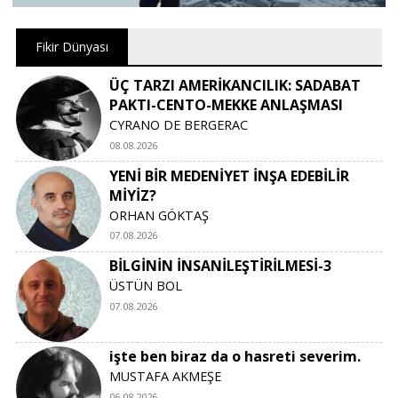
Fikir Dünyası
ÜÇ TARZI AMERİKANCILIK: SADABAT
PAKTI-CENTO-MEKKE ANLAŞMASI
CYRANO DE BERGERAC
08.08.2026
YENİ BİR MEDENİYET İNŞA EDEBİLİR
MİYİZ?
ORHAN GÖKTAŞ
07.08.2026
BİLGİNİN İNSANİLEŞTİRİLMESİ-3
ÜSTÜN BOL
07.08.2026
işte ben biraz da o hasreti severim.
MUSTAFA AKMEŞE
06.08.2026