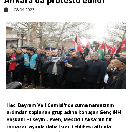
Ankara'da protesto edildi
08.04.2023
Sivil Toplum
Kültür - Sanat
Ekonomi
Dünya
Yorum - Analiz
Hacı Bayram Veli Camisi'nde cuma namazının
Söyleşi
ardından toplanan grup adına konuşan Genç İHH
Başkanı Hüseyin Ceven, Mescid-i Aksa'nın bir
ramazan ayında daha İsrail tehlikesi altında
Yazı Dizisi