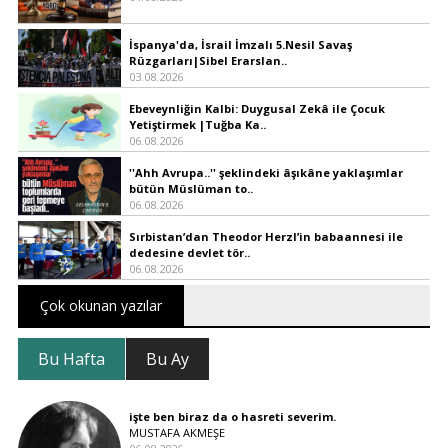
İspanya'da, İsrail İmzalı 5.Nesil Savaş
Rüzgarları|Sibel Erarslan..
03.08.2026
Ebeveynliğin Kalbi: Duygusal Zekâ ile Çocuk
Yetiştirmek |Tuğba Ka..
06.08.2026
''Ahh Avrupa..'' şeklindeki âşıkâne yaklaşımlar
bütün Müslüman to..
06.08.2026
Sırbistan’dan Theodor Herzl’in babaannesi ile
dedesine devlet tör..
06.08.2026
Çok okunan yazılar
Bu Hafta
Bu Ay
işte ben biraz da o hasreti severim.
MUSTAFA AKMEŞE