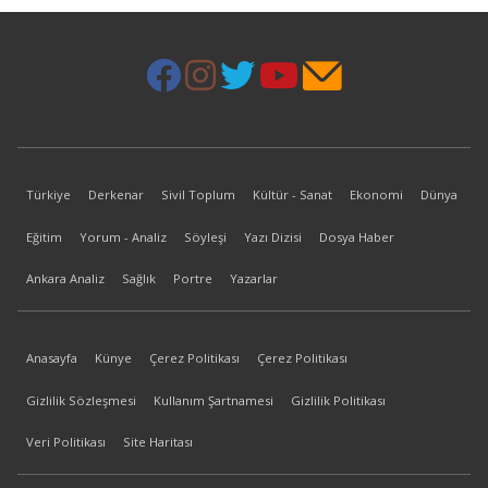
Türkiye
Derkenar
Sivil Toplum
Kültür - Sanat
Ekonomi
Dünya
Eğitim
Yorum - Analiz
Söyleşi
Yazı Dizisi
Dosya Haber
Ankara Analiz
Sağlık
Portre
Yazarlar
Anasayfa
Künye
Çerez Politikası
Çerez Politikası
Gizlilik Sözleşmesi
Kullanım Şartnamesi
Gizlilik Politikası
Veri Politikası
Site Haritası