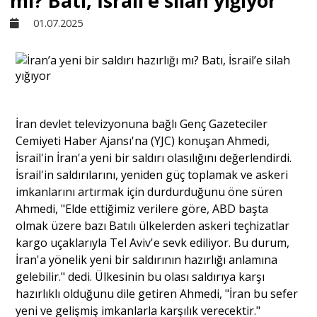
mı? Batı, İsrail’e silah yığıyor
01.07.2025
Sivil Toplum
Kültür - Sanat
İran devlet televizyonuna bağlı Genç Gazeteciler
Ekonomi
Cemiyeti Haber Ajansı'na (YJC) konuşan Ahmedi,
İsrail'in İran'a yeni bir saldırı olasılığını değerlendirdi.
Dünya
İsrail'in saldırılarını, yeniden güç toplamak ve askeri
imkanlarını artırmak için durdurduğunu öne süren
Ahmedi, "Elde ettiğimiz verilere göre, ABD başta
Yorum - Analiz
olmak üzere bazı Batılı ülkelerden askeri teçhizatlar
kargo uçaklarıyla Tel Aviv'e sevk ediliyor. Bu durum,
İran'a yönelik yeni bir saldırının hazırlığı anlamına
Söyleşi
gelebilir." dedi. Ülkesinin bu olası saldırıya karşı
hazırlıklı olduğunu dile getiren Ahmedi, "İran bu sefer
yeni ve gelişmiş imkanlarla karşılık verecektir."
Yazı Dizisi