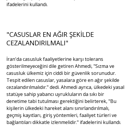
ifadelerini kullandı.
Portre
"CASUSLAR EN AĞIR ŞEKİLDE
Yazarlar
CEZALANDIRILMALI"
İran'da casusluk faaliyetlerine karşı tolerans
gösterilmeyeceğini dile getiren Ahmedi, "Sızma ve
Eğitim
casusluk ülkemiz için ciddi bir güvenlik sorunudur.
Tespit edilen casuslar, yasalara göre en ağır şekilde
Dosya Haber
cezalandırılmalıdır." dedi. Ahmedi ayrıca, ülkedeki yasal
statüye sahip yabancı uyrukluların da sıkı bir
Ankara Analiz
denetime tabi tutulması gerektiğini belirterek, "Bu
kişilerin ülkedeki hareket alanı sınırlandırılmalı,
Sağlık
geçmiş kayıtları, giriş yöntemleri, faaliyet türleri ve
bağlantıları dikkatle izlenmelidir." ifadelerini kullandı.