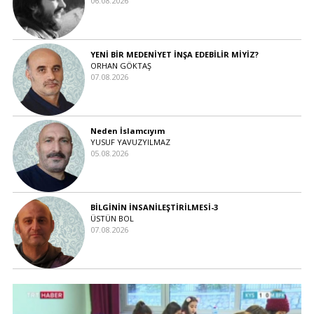
06.08.2026
YENİ BİR MEDENİYET İNŞA EDEBİLİR MİYİZ?
ORHAN GÖKTAŞ
07.08.2026
Neden İslamcıyım
YUSUF YAVUZYILMAZ
05.08.2026
BİLGİNİN İNSANİLEŞTİRİLMESİ-3
ÜSTÜN BOL
07.08.2026