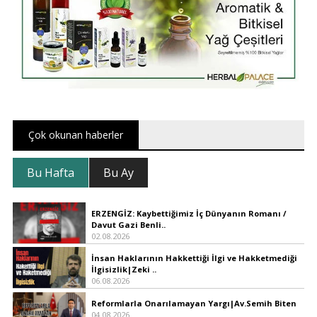
Çok okunan haberler
Bu Hafta
Bu Ay
ERZENGİZ: Kaybettiğimiz İç Dünyanın Romanı /
Davut Gazi Benli..
02.08.2026
İnsan Haklarının Hakkettiği İlgi ve Hakketmediği
İlgisizlik|Zeki ..
06.08.2026
Reformlarla Onarılamayan Yargı|Av.Semih Biten
04.08.2026