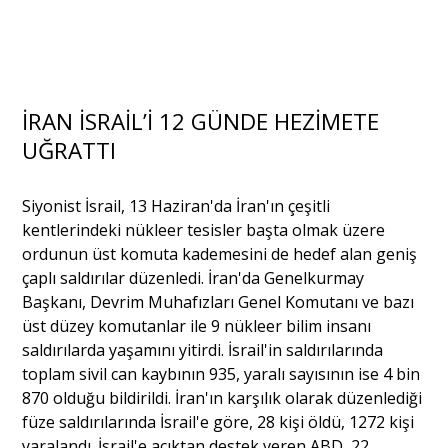
İRAN İSRAİL’İ 12 GÜNDE HEZİMETE
UĞRATTI
Siyonist İsrail, 13 Haziran'da İran'ın çeşitli
kentlerindeki nükleer tesisler başta olmak üzere
ordunun üst komuta kademesini de hedef alan geniş
çaplı saldırılar düzenledi. İran'da Genelkurmay
Başkanı, Devrim Muhafızları Genel Komutanı ve bazı
üst düzey komutanlar ile 9 nükleer bilim insanı
saldırılarda yaşamını yitirdi. İsrail'in saldırılarında
toplam sivil can kaybının 935, yaralı sayısının ise 4 bin
870 olduğu bildirildi. İran'ın karşılık olarak düzenlediği
füze saldırılarında İsrail'e göre, 28 kişi öldü, 1272 kişi
yaralandı. İsrail'e açıktan destek veren ABD, 22