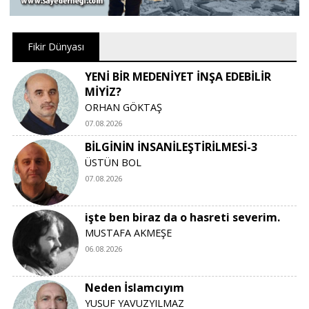
Fikir Dünyası
YENİ BİR MEDENİYET İNŞA EDEBİLİR
MİYİZ?
ORHAN GÖKTAŞ
07.08.2026
BİLGİNİN İNSANİLEŞTİRİLMESİ-3
ÜSTÜN BOL
07.08.2026
işte ben biraz da o hasreti severim.
MUSTAFA AKMEŞE
06.08.2026
Neden İslamcıyım
YUSUF YAVUZYILMAZ