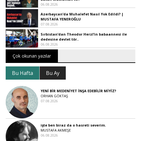
06.08.2026
Azerbaycan’da Muhalefet Nasıl Yok Edildi? |
MUSTAFA YENEROĞLU
07.08.2026
Sırbistan’dan Theodor Herzl’in babaannesi ile
dedesine devlet tör..
06.08.2026
Çok okunan yazılar
Bu Hafta
Bu Ay
YENİ BİR MEDENİYET İNŞA EDEBİLİR MİYİZ?
ORHAN GÖKTAŞ
07.08.2026
işte ben biraz da o hasreti severim.
MUSTAFA AKMEŞE
06.08.2026