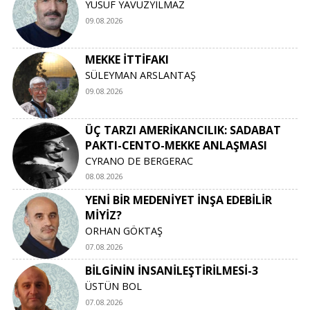
YUSUF YAVUZYILMAZ
09.08.2026
MEKKE İTTİFAKI
SÜLEYMAN ARSLANTAŞ
09.08.2026
ÜÇ TARZI AMERİKANCILIK: SADABAT
PAKTI-CENTO-MEKKE ANLAŞMASI
CYRANO DE BERGERAC
08.08.2026
YENİ BİR MEDENİYET İNŞA EDEBİLİR
MİYİZ?
ORHAN GÖKTAŞ
07.08.2026
BİLGİNİN İNSANİLEŞTİRİLMESİ-3
ÜSTÜN BOL
07.08.2026