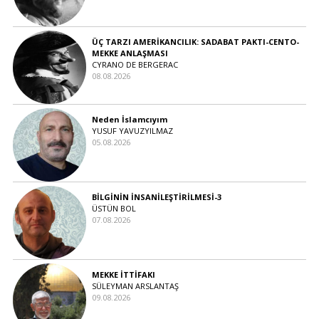
ÜÇ TARZI AMERİKANCILIK: SADABAT PAKTI-CENTO-
MEKKE ANLAŞMASI
CYRANO DE BERGERAC
08.08.2026
Neden İslamcıyım
YUSUF YAVUZYILMAZ
05.08.2026
BİLGİNİN İNSANİLEŞTİRİLMESİ-3
ÜSTÜN BOL
07.08.2026
MEKKE İTTİFAKI
SÜLEYMAN ARSLANTAŞ
09.08.2026