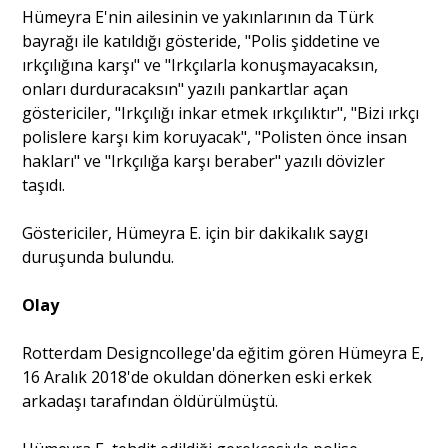
Hümeyra E'nin ailesinin ve yakınlarının da Türk
bayrağı ile katıldığı gösteride, "Polis şiddetine ve
Portre
ırkçılığına karşı" ve "Irkçılarla konuşmayacaksın,
onları durduracaksın" yazılı pankartlar açan
göstericiler, "Irkçılığı inkar etmek ırkçılıktır", "Bizi ırkçı
Yazarlar
polislere karşı kim koruyacak", "Polisten önce insan
hakları" ve "Irkçılığa karşı beraber" yazılı dövizler
taşıdı.
Göstericiler, Hümeyra E. için bir dakikalık saygı
Eğitim
duruşunda bulundu.
Dosya Haber
Olay
Ankara Analiz
Rotterdam Designcollege'da eğitim gören Hümeyra E,
16 Aralık 2018'de okuldan dönerken eski erkek
Sağlık
arkadaşı tarafından öldürülmüştü.