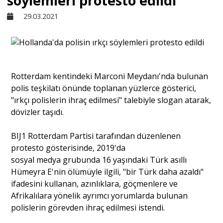
söylemleri protesto edildi
29.03.2021
Sivil Toplum
Kültür - Sanat
Rotterdam kentindeki Marconi Meydanı'nda bulunan
polis teşkilatı önünde toplanan yüzlerce gösterici,
Ekonomi
"ırkçı polislerin ihraç edilmesi" talebiyle slogan atarak,
dövizler taşıdı.
Dünya
BIJ1 Rotterdam Partisi tarafından düzenlenen
protesto gösterisinde, 2019'da
Yorum - Analiz
sosyal medya grubunda 16 yaşındaki Türk asıllı
Hümeyra E'nin ölümüyle ilgili, "bir Türk daha azaldı"
ifadesini kullanan, azınlıklara, göçmenlere ve
Söyleşi
Afrikalılara yönelik ayrımcı yorumlarda bulunan
polislerin görevden ihraç edilmesi istendi.
Yazı Dizisi