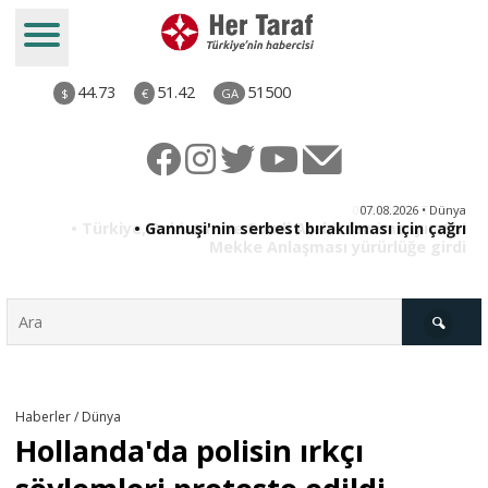
44.73
51.42
51500
$
€
GA
ye
07.08.2026 • Dünya
ı!
• Gannuşi'nin serbest bırakılması için çağrı
di
Türkiye
Haberler / Dünya
Hollanda'da polisin ırkçı
Derkenar