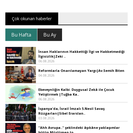
Çok okunan haberler
Bu Hafta
Bu Ay
İnsan Haklarının Hakkettiği İlgi ve Hakketmediği
İlgisizlik|Zeki ..
06.08.2026
Reformlarla Onarılamayan Yargı|Av.Semih Biten
04.08.2026
Ebeveynliğin Kalbi: Duygusal Zekâ ile Çocuk
Yetiştirmek |Tuğba Ka..
06.08.2026
İspanya'da, İsrail İmzalı 5.Nesil Savaş
Rüzgarları|Sibel Erarslan..
03.08.2026
''Ahh Avrupa..'' şeklindeki âşıkâne yaklaşımlar
bütün Müslüman to..