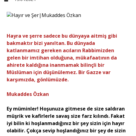
Sivil Toplum
Kültür - Sanat
Hayra ve şerre sadece bu dünyaya aitmiş gibi
bakmaktır bizi yanıltan. Bu dünyada
katlanmamız gereken acıların Rabbimizden
Ekonomi
gelen bir imtihan olduğuna, mükafaatının da
ahirete kaldığına inanmamak bilinçli bir
Müslüman için düşünülemez. Bir Gazze var
Dünya
karşımızda, gönlümüzde.
Mukaddes Özkan
Yorum - Analiz
Ey müminler! Hoşunuza gitmese de size saldıran
Söyleşi
müşrik ve kafirlerle savaş size farz kılındı. Fakat
iyi bilin ki hoşlanmadığınız bir şey sizin için hayır
olabilir. Çokça sevip hoşlandığınız bir şey de sizin
Yazı Dizisi