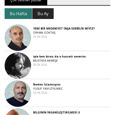
Bu Hafta
Bu Ay
YENİ BİR MEDENİYET İNŞA EDEBİLİR MİYİZ?
ORHAN GÖKTAŞ
07.08.2026
işte ben biraz da o hasreti severim.
MUSTAFA AKMEŞE
06.08.2026
Neden İslamcıyım
YUSUF YAVUZYILMAZ
05.08.2026
BİLGİNİN İNSANİLEŞTİRİLMESİ-3