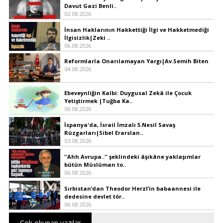
Davut Gazi Benli..
02.08.2026
İnsan Haklarının Hakkettiği İlgi ve Hakketmediği
İlgisizlik|Zeki ..
06.08.2026
Reformlarla Onarılamayan Yargı|Av.Semih Biten
04.08.2026
Ebeveynliğin Kalbi: Duygusal Zekâ ile Çocuk
Yetiştirmek |Tuğba Ka..
06.08.2026
İspanya'da, İsrail İmzalı 5.Nesil Savaş
Rüzgarları|Sibel Erarslan..
03.08.2026
''Ahh Avrupa..'' şeklindeki âşıkâne yaklaşımlar
bütün Müslüman to..
06.08.2026
Sırbistan’dan Theodor Herzl’in babaannesi ile
dedesine devlet tör..
06.08.2026
Çok okunan yazılar