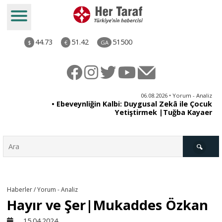
44.73
51.42
51500
$
€
GA
ya
06.08.2026 • Yorum - Analiz
rı
• Ebeveynliğin Kalbi: Duygusal Zekâ ile Çocuk
Yetiştirmek |Tuğba Kayaer
Türkiye
Haberler / Yorum - Analiz
Hayır ve Şer|Mukaddes Özkan
Derkenar
15.04.2024