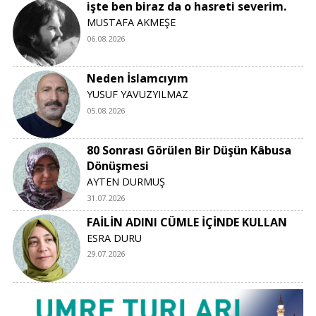
işte ben biraz da o hasreti severim.
MUSTAFA AKMEŞE
06.08.2026
Neden İslamcıyım
YUSUF YAVUZYILMAZ
05.08.2026
80 Sonrası Görülen Bir Düşün Kâbusa
Dönüşmesi
AYTEN DURMUŞ
31.07.2026
FAİLİN ADINI CÜMLE İÇİNDE KULLAN
ESRA DURU
29.07.2026