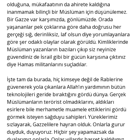
olduğuna, mükafaatının da ahirete kaldığına
inanmamak bilinçli bir Müslüman için düşünülemez.
Bir Gazze var karşımızda, gönlümüzde. Orada
yaşananlar pek çoklarına göre daha doğrusu her
gerçeği sığ, derinliksiz, laf olsun diye yorumlayanlara
göre şer odaklı olaylar olarak görüldü. Kimliklerinde
Müslüman yazanların bazıları çıkıp siz neyinize
güvendiniz de İsrail gibi bir gücün karşısına çıktınız
diye Hamas militanlarını suçladılar.
İşte tam da burada, hiç kimseye değil de Rablerine
güvenerek yola çıkanlara Allah’ın yardımının bütün
teknolojileri geride bıraktığını gördü dünya. Gerçek
Müslümanların terörist olmadıklarını, aldıkları
esirlere bile merhametle muamele ettiklerini gördü
görmek isteyen sağduyu sahipleri. Yüreklerimiz
sızlayarak, Gazzelilere hayran olduk. Onlarla gurur
duyduk, duyuyoruz. Hiçbir şey yapamazsak da
dualarımız onlarla. Onlar yıllardır hasret kaldığımız