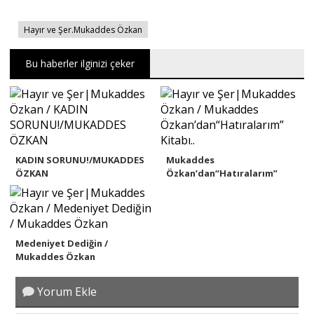
Hayır ve Şer.Mukaddes Özkan
Bu haberler ilginizi çeker
KADIN SORUNU!/MUKADDES
Mukaddes
ÖZKAN
Özkan’dan“Hatıralarım”
Kitabı....
Medeniyet Dediğin /
Mukaddes Özkan
Yorum Ekle