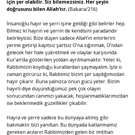
için şer olabilir. Siz bilemezsiniz. Her şeyin
doğrusunu bilen Allah’tır.
(Bakara/216)
Portre
İnsanoğlu hayır ve şerri işine geldiği gibi belirler hep.
Bilmez ki hayrın ve şerrin de kendisini yaradandır
Yazarlar
belirleyicisi. Bize düşen sadece Allah’ın emirlerini
yerine getirip kayıtsız şartsız O’na sığınmak, O’ndan
gelecek her hale şükretmek ve olaylar karşısında
Kur’an’da gösterilen yoldan ayrılmamaktır. Yeter ki,
Rabbimizin koyduğu kurallardan şaşmayalım. İşte o
Eğitim
zaman görürüz ki, Rabbimiz bizim şer saydığımızdan
hayır çıkarır. Buna yalnızca onun gücü yeter. Bizim
Dosya Haber
hayırlı diye düşündüğümüz pek çok olayın
sonucundan canımızı yakacak, hoşlanmadıklarımızdan
Ankara Analiz
ise beklenmedik güzellikler çıkabilir.
Sağlık
Hayra ve şerre sadece bu dünyaya aitmiş gibi
bakmaktır bizi yanıltan. Bu dünyada katlanmamız
gereken acıların Rabbimizden gelen bir imtihan