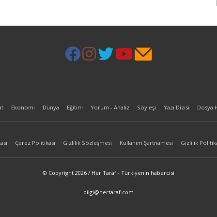
at
Ekonomi
Dünya
Eğitim
Yorum - Analiz
Söyleşi
Yazı Dizisi
Dosya 
ası
Çerez Politikası
Gizlilik Sözleşmesi
Kullanım Şartnamesi
Gizlilik Politik
© Copyright 2026 / Her Taraf - Türkiyenin habercisi
bilgi@hertaraf.com