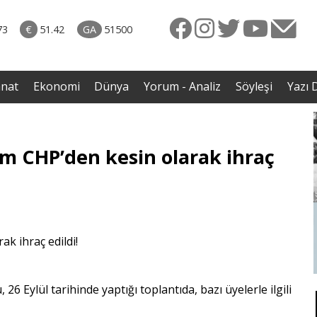
rkiye
07.08.2026 • Dünya
ttı!
• Gannuşi'nin serbest bırakılması için çağrı
73
€
51.42
GA
51500
irdi
anat
Ekonomi
Dünya
Yorum - Analiz
Söyleşi
Yazı D
sim CHP’den kesin olarak ihraç
6 Eylül tarihinde yaptığı toplantıda, bazı üyelerle ilgili