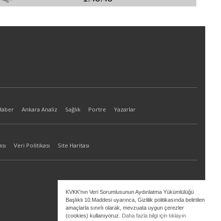
Haber
Ankara Analiz
Sağlık
Portre
Yazarlar
ası
Veri Politikası
Site Haritası
KVKK'nın Veri Sorumlusunun Aydınlatma Yükümlülüğü
Başlıklı 10.Maddesi uyarınca, Gizlilik politikasında belirtilen
amaçlarla sınırlı olarak, mevzuata uygun çerezler
(cookies) kullanıyoruz.
Daha fazla bilgi için tıklayın