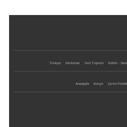
Türkiye
Derkenar
Sivil Toplum
Kültür - San
Anasayfa
Künye
Çerez Politik