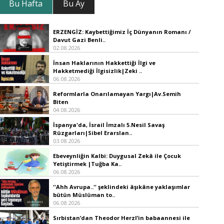
Bu Hafta
Bu Ay
ERZENGİZ: Kaybettiğimiz İç Dünyanın Romanı /
Davut Gazi Benli..
02.08.2026
İnsan Haklarının Hakkettiği İlgi ve
Hakketmediği İlgisizlik|Zeki ..
06.08.2026
Reformlarla Onarılamayan Yargı|Av.Semih
Biten
04.08.2026
İspanya'da, İsrail İmzalı 5.Nesil Savaş
Rüzgarları|Sibel Erarslan..
03.08.2026
Ebeveynliğin Kalbi: Duygusal Zekâ ile Çocuk
Yetiştirmek |Tuğba Ka..
06.08.2026
''Ahh Avrupa..'' şeklindeki âşıkâne yaklaşımlar
bütün Müslüman to..
06.08.2026
Sırbistan’dan Theodor Herzl’in babaannesi ile