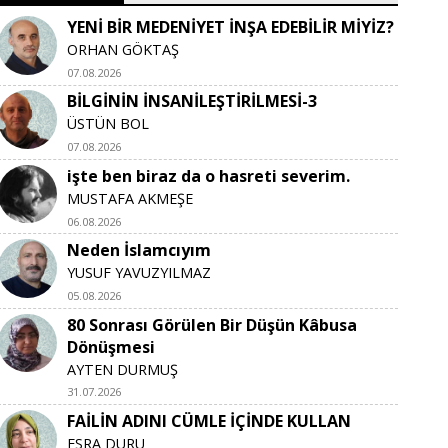
YENİ BİR MEDENİYET İNŞA EDEBİLİR MİYİZ?
ORHAN GÖKTAŞ
07.08.2026
BİLGİNİN İNSANİLEŞTİRİLMESİ-3
ÜSTÜN BOL
07.08.2026
işte ben biraz da o hasreti severim.
MUSTAFA AKMEŞE
06.08.2026
Neden İslamcıyım
YUSUF YAVUZYILMAZ
05.08.2026
80 Sonrası Görülen Bir Düşün Kâbusa
Dönüşmesi
AYTEN DURMUŞ
31.07.2026
FAİLİN ADINI CÜMLE İÇİNDE KULLAN
ESRA DURU