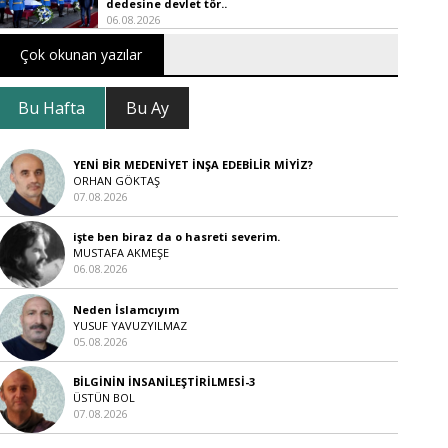
dedesine devlet tör..
06.08.2026
Çok okunan yazılar
Bu Hafta
Bu Ay
YENİ BİR MEDENİYET İNŞA EDEBİLİR MİYİZ?
ORHAN GÖKTAŞ
07.08.2026
işte ben biraz da o hasreti severim.
MUSTAFA AKMEŞE
06.08.2026
Neden İslamcıyım
YUSUF YAVUZYILMAZ
05.08.2026
BİLGİNİN İNSANİLEŞTİRİLMESİ-3
ÜSTÜN BOL
07.08.2026