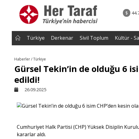
rum - Analiz
07.08.2026 • Tü
Edildi? |
• Türkiye, Pakistan ve Suudi Arabistan imzayı a
$
44.
NEROĞLU
Mekke Anlaşması yürürlüğe g
Türkiye
Derkenar
Sivil Toplum
Kültür - S
Haberler / Türkiye
Gürsel Tekin’in de olduğu 6 i
edildi!
26.09.2025
Cumhuriyet Halk Partisi (CHP) Yüksek Disiplin Kurulu, 2
kararlar aldı.