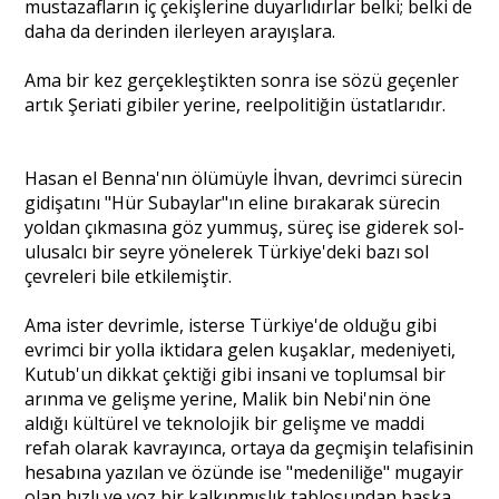
mustazafların iç çekişlerine duyarlıdırlar belki; belki de
daha da derinden ilerleyen arayışlara.
Ama bir kez gerçekleştikten sonra ise sözü geçenler
artık Şeriati gibiler yerine, reelpolitiğin üstatlarıdır.
Hasan el Benna'nın ölümüyle İhvan, devrimci sürecin
gidişatını "Hür Subaylar"ın eline bırakarak sürecin
yoldan çıkmasına göz yummuş, süreç ise giderek sol-
ulusalcı bir seyre yönelerek Türkiye'deki bazı sol
çevreleri bile etkilemiştir.
Ama ister devrimle, isterse Türkiye'de olduğu gibi
evrimci bir yolla iktidara gelen kuşaklar, medeniyeti,
Kutub'un dikkat çektiği gibi insani ve toplumsal bir
arınma ve gelişme yerine, Malik bin Nebi'nin öne
aldığı kültürel ve teknolojik bir gelişme ve maddi
refah olarak kavrayınca, ortaya da geçmişin telafisinin
hesabına yazılan ve özünde ise "medeniliğe" mugayir
olan hızlı ve yoz bir kalkınmışlık tablosundan başka