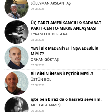
SÜLEYMAN ARSLANTAŞ
09.08.2026
ÜÇ TARZI AMERİKANCILIK: SADABAT
PAKTI-CENTO-MEKKE ANLAŞMASI
CYRANO DE BERGERAC
08.08.2026
YENİ BİR MEDENİYET İNŞA EDEBİLİR
MİYİZ?
ORHAN GÖKTAŞ
07.08.2026
BİLGİNİN İNSANİLEŞTİRİLMESİ-3
ÜSTÜN BOL
07.08.2026
işte ben biraz da o hasreti severim.
MUSTAFA AKMEŞE
06.08.2026