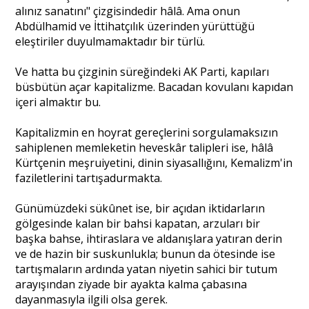
alınız sanatını" çizgisindedir hâlâ. Ama onun
Abdülhamid ve İttihatçılık üzerinden yürüttüğü
eleştiriler duyulmamaktadır bir türlü.
Ve hatta bu çizginin süreğindeki AK Parti, kapıları
büsbütün açar kapitalizme. Bacadan kovulanı kapıdan
içeri almaktır bu.
Kapitalizmin en hoyrat gereçlerini sorgulamaksızın
sahiplenen memleketin heveskâr talipleri ise, hâlâ
Kürtçenin meşruiyetini, dinin siyasallığını, Kemalizm'in
faziletlerini tartışadurmakta.
Günümüzdeki sükûnet ise, bir açıdan iktidarların
gölgesinde kalan bir bahsi kapatan, arzuları bir
başka bahse, ihtiraslara ve aldanışlara yatıran derin
ve de hazin bir suskunlukla; bunun da ötesinde ise
tartışmaların ardında yatan niyetin sahici bir tutum
arayışından ziyade bir ayakta kalma çabasına
dayanmasıyla ilgili olsa gerek.