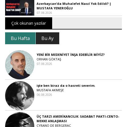
Azerbaycan’da Muhalefet Nasıl Yok Edildi? |
MUSTAFA YENEROĞLU
07.08.2026
Çok okunan yazılar
Bu Hafta
Bu Ay
YENİ BİR MEDENİYET İNŞA EDEBİLİR MİYİZ?
ORHAN GÖKTAŞ
07.08.2026
işte ben biraz da o hasreti severim.
MUSTAFA AKMEŞE
06.08.2026
ÜÇ TARZI AMERİKANCILIK: SADABAT PAKTI-CENTO-
MEKKE ANLAŞMASI
CYRANO DE BERGERAC