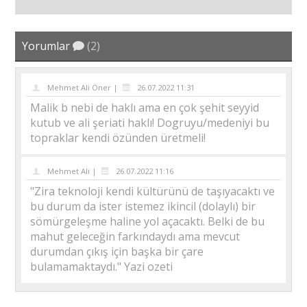
Yorumlar
(2)
Mehmet Ali Öner |
26.07.2022 11:31
Malik b nebi de haklı ama en çok şehit seyyid
kutub ve ali şeriati haklı! Dogruyu/medeniyi bu
topraklar kendi özünden üretmeli!
Mehmet Ali |
26.07.2022 11:16
"Zira teknoloji kendi kültürünü de taşıyacaktı ve
bu durum da ister istemez ikincil (dolaylı) bir
sömürgeleşme haline yol açacaktı. Belki de bu
mahut geleceğin farkındaydı ama mevcut
durumdan çıkış için başka bir çare
bulamamaktaydı." Yazi ozeti