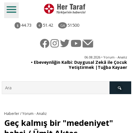
44.73
51.42
51500
$
€
GA
ya
06.08.2026 • Yorum - Analiz
rı
• Ebeveynliğin Kalbi: Duygusal Zekâ ile Çocuk
Yetiştirmek |Tuğba Kayaer
Türkiye
Haberler / Yorum - Analiz
Geç kalmış bir "medeniyet"
Derkenar