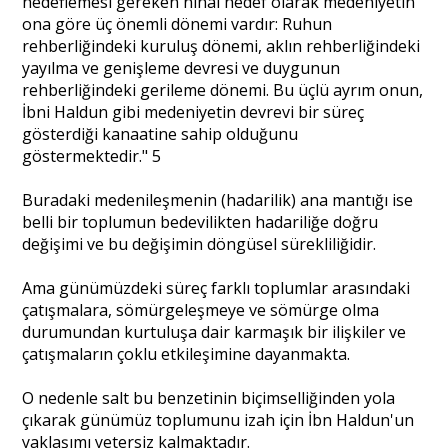
hedeflemesi gereken nihai hedef olarak medeniyetin
ona göre üç önemli dönemi vardır: Ruhun
rehberliğindeki kuruluş dönemi, aklın rehberliğindeki
yayılma ve genişleme devresi ve duygunun
rehberliğindeki gerileme dönemi. Bu üçlü ayrım onun,
İbni Haldun gibi medeniyetin devrevi bir süreç
gösterdiği kanaatine sahip olduğunu
göstermektedir." 5
Buradaki medenileşmenin (hadarilik) ana mantığı ise
belli bir toplumun bedevilikten hadariliğe doğru
değişimi ve bu değişimin döngüsel sürekliliğidir.
Ama günümüzdeki süreç farklı toplumlar arasındaki
çatışmalara, sömürgeleşmeye ve sömürge olma
durumundan kurtuluşa dair karmaşık bir ilişkiler ve
çatışmaların çoklu etkileşimine dayanmakta.
O nedenle salt bu benzetinin biçimselliğinden yola
çıkarak günümüz toplumunu izah için İbn Haldun'un
yaklaşımı yetersiz kalmaktadır.