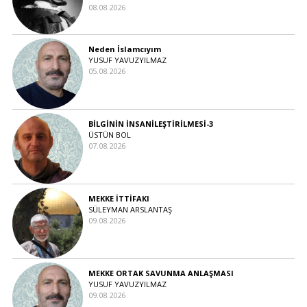
08.08.2026
Neden İslamcıyım
YUSUF YAVUZYILMAZ
05.08.2026
BİLGİNİN İNSANİLEŞTİRİLMESİ-3
ÜSTÜN BOL
07.08.2026
MEKKE İTTİFAKI
SÜLEYMAN ARSLANTAŞ
09.08.2026
MEKKE ORTAK SAVUNMA ANLAŞMASI
YUSUF YAVUZYILMAZ
09.08.2026