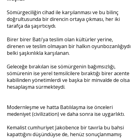
Sömürgeciliğin cihad ile karşılanması ve bu bilinç
Portre
doğrultusunda bir direncin ortaya çıkması, her iki
tarafça da şaşırtıcıydı.
Yazarlar
Birer birer Batı'ya teslim olan kültürler yerine,
direnen ve teslim olmayan bir halkın oyunbozanlığıydı
belki şaşkınlıkla karşılanan.
Geleceğe bırakılan ise sömürgenin bağımsızlığı,
sömürenin ise yerel temsilcilere bıraktığı birer acente
Eğitim
kabilinden yönetimlerdi ve başka bir minvalde de olsa
hesaplaşma sürmekteydi.
Dosya Haber
Ankara Analiz
Modernleşme ve hatta Batılılaşma ise önceleri
medeniyet (civilization) ve daha sonra ise uygarlıktı.
Sağlık
Kemalist cumhuriyet Jakobence bir tavırla bu bahsi
kapattığını düşündüyse de, henüz sonuçlanmamış