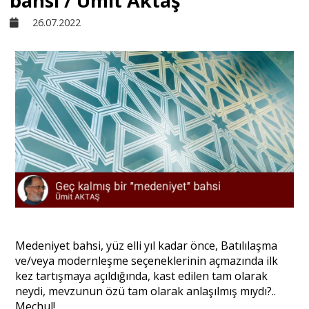
bahsi / Ümit Aktaş
26.07.2022
Sivil Toplum
Kültür - Sanat
Ekonomi
Dünya
Yorum - Analiz
Medeniyet bahsi, yüz elli yıl kadar önce, Batılılaşma
Söyleşi
ve/veya modernleşme seçeneklerinin açmazında ilk
kez tartışmaya açıldığında, kast edilen tam olarak
neydi, mevzunun özü tam olarak anlaşılmış mıydı?..
Yazı Dizisi
Meçhul!