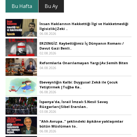
Bu Hafta
Bu Ay
İnsan Haklarının Hakkettiği İlgi ve Hakketmediği
İlgisizlik|Zeki ..
06.08.2026
ERZENGİZ: Kaybettiğimiz İç Dünyanın Romanı /
Davut Gazi Benli..
02.08.2026
Reformlarla Onarılamayan Yargı|Av.Semih Biten
04.08.2026
Ebeveynliğin Kalbi: Duygusal Zekâ ile Çocuk
Yetiştirmek |Tuğba Ka..
06.08.2026
İspanya'da, İsrail İmzalı 5.Nesil Savaş
Rüzgarları|Sibel Erarslan..
03.08.2026
''Ahh Avrupa..'' şeklindeki âşıkâne yaklaşımlar
bütün Müslüman to..
06.08.2026