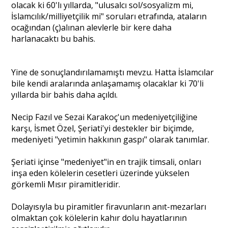
olacak ki 60'lı yıllarda, "ulusalcı sol/sosyalizm mi,
İslamcılık/milliyetçilik mi" soruları etrafında, ataların
ocağından (ç)alınan alevlerle bir kere daha
harlanacaktı bu bahis.
Yine de sonuçlandırılamamıştı mevzu. Hatta İslamcılar
bile kendi aralarında anlaşamamış olacaklar ki 70'li
yıllarda bir bahis daha açıldı.
Necip Fazıl ve Sezai Karakoç'un medeniyetçiliğine
karşı, İsmet Özel, Şeriati'yi destekler bir biçimde,
medeniyeti "yetimin hakkının gaspı" olarak tanımlar.
Şeriati içinse "medeniyet"in en trajik timsali, onları
inşa eden kölelerin cesetleri üzerinde yükselen
görkemli Mısır piramitleridir.
Dolayısıyla bu piramitler firavunların anıt-mezarları
olmaktan çok kölelerin kahır dolu hayatlarının