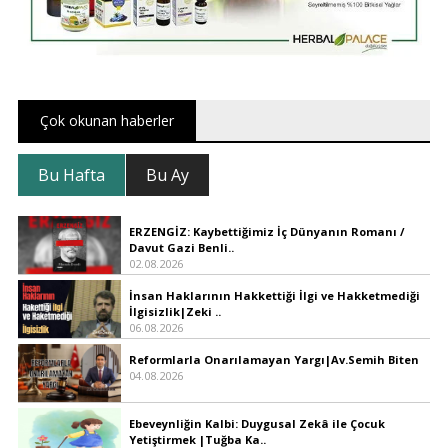
Çok okunan haberler
Bu Hafta
Bu Ay
ERZENGİZ: Kaybettiğimiz İç Dünyanın Romanı /
Davut Gazi Benli..
02.08.2026
İnsan Haklarının Hakkettiği İlgi ve Hakketmediği
İlgisizlik|Zeki ..
06.08.2026
Reformlarla Onarılamayan Yargı|Av.Semih Biten
04.08.2026
Ebeveynliğin Kalbi: Duygusal Zekâ ile Çocuk
Yetiştirmek |Tuğba Ka..