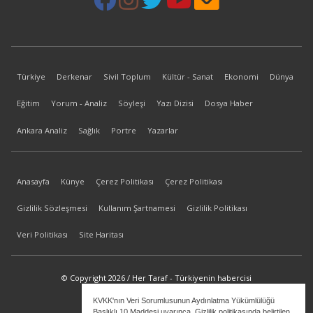
Türkiye
Derkenar
Sivil Toplum
Kültür - Sanat
Ekonomi
Dünya
Eğitim
Yorum - Analiz
Söyleşi
Yazı Dizisi
Dosya Haber
Ankara Analiz
Sağlık
Portre
Yazarlar
Anasayfa
Künye
Çerez Politikası
Çerez Politikası
Gizlilik Sözleşmesi
Kullanım Şartnamesi
Gizlilik Politikası
Veri Politikası
Site Haritası
© Copyright 2026 / Her Taraf - Türkiyenin habercisi
KVKK'nın Veri Sorumlusunun Aydınlatma Yükümlülüğü
bilgi@hertaraf.com
Başlıklı 10.Maddesi uyarınca, Gizlilik politikasında belirtilen