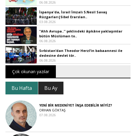
06.08.2026
İspanya'da, İsrail İmzalı 5.Nesil Savaş
Rüzgarları|Sibel Erarslan..
03.08.2026
''Ahh Avrupa..'' şeklindeki âşıkâne yaklaşımlar
bütün Müslüman to..
06.08.2026
Sırbistan’dan Theodor Herzl’in babaannesi ile
dedesine devlet tör..
06.08.2026
Çok okunan yazılar
Bu Hafta
Bu Ay
YENİ BİR MEDENİYET İNŞA EDEBİLİR MİYİZ?
ORHAN GÖKTAŞ
07.08.2026