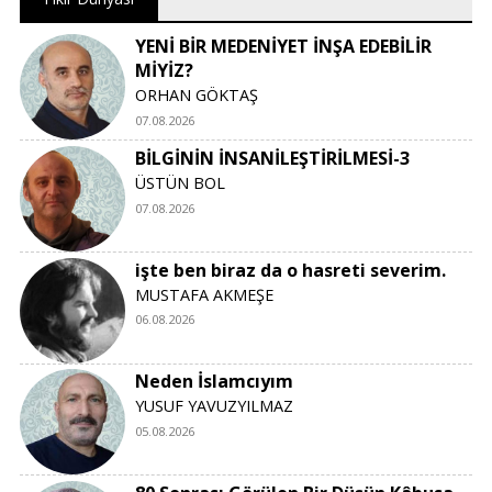
YENİ BİR MEDENİYET İNŞA EDEBİLİR
MİYİZ?
ORHAN GÖKTAŞ
07.08.2026
BİLGİNİN İNSANİLEŞTİRİLMESİ-3
ÜSTÜN BOL
07.08.2026
işte ben biraz da o hasreti severim.
MUSTAFA AKMEŞE
06.08.2026
Neden İslamcıyım
YUSUF YAVUZYILMAZ
05.08.2026