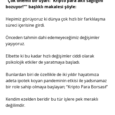
"Çok önemli bir uyarı: “Kripto para akıl sağlığını
bozuyor!”" başlıklı makalesi şöyle:
Portre
Hepimiz görüyoruz ki dünya çok hızlı bir farklılaşma
süreci içerisine girdi.
Yazarlar
Önceden tahmin dahi edemeyeceğimiz değişimler
yaşıyoruz.
Elbette ki bu kadar hızlı değişimler ciddi olarak
psikolojik etkiler de yaratmaya başladı.
Eğitim
Dosya Haber
Bunlardan biri de özellikle de iki yıldır hayatımıza
adeta ipotek koyan pandeminin etkisi ile yadsınamaz
Ankara Analiz
bir role sahip olmaya başlayan; “Kripto Para Borsası!”
Sağlık
Kendim ezelden beridir bu tür işlere pek meraklı
değilimdir.