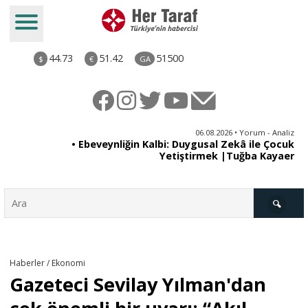
44.73
51.42
51500
$
€
GA
ya
06.08.2026 • Yorum - Analiz
rı
• Ebeveynliğin Kalbi: Duygusal Zekâ ile Çocuk
Yetiştirmek |Tuğba Kayaer
Türkiye
Haberler / Ekonomi
Gazeteci Sevilay Yılman'dan
Derkenar