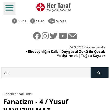
44.73
51.42
51500
$
€
GA
ya
06.08.2026 • Yorum - Analiz
rı
• Ebeveynliğin Kalbi: Duygusal Zekâ ile Çocuk
Yetiştirmek |Tuğba Kayaer
Türkiye
Haberler / Yazı Dizisi
Fanatizm - 4 / Yusuf
Derkenar