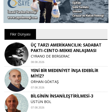
Fikir Dünyası
ÜÇ TARZI AMERİKANCILIK: SADABAT
PAKTI-CENTO-MEKKE ANLAŞMASI
CYRANO DE BERGERAC
08.08.2026
YENİ BİR MEDENİYET İNŞA EDEBİLİR
MİYİZ?
ORHAN GÖKTAŞ
07.08.2026
BİLGİNİN İNSANİLEŞTİRİLMESİ-3
ÜSTÜN BOL
07.08.2026