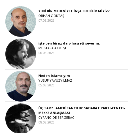
YENİ BİR MEDENİYET İNŞA EDEBİLİR MİYİZ?
ORHAN GÖKTAŞ
07.08.2026
işte ben biraz da o hasreti severim.
MUSTAFA AKMEŞE
06.08.2026
Neden İslamcıyım
YUSUF YAVUZYILMAZ
05.08.2026
ÜÇ TARZI AMERİKANCILIK: SADABAT PAKTI-CENTO-
MEKKE ANLAŞMASI
CYRANO DE BERGERAC
08.08.2026