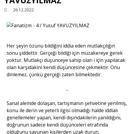
YAVUZYILMAZ
26.12.2022
Sivil Toplum
Kültür - Sanat
Her şeyin özünü bildiğini iddia eden mutlakçılığın
sonu şiddettir. Gerçeği bildiği için müzakereye gerek
Ekonomi
yoktur. Mutlakçı düşünceye sahip olan i için yapılacak
olan karşıdakini kendi düşüncesine çekmektir. Onu
Dünya
dinlemez, çünkü gerçeği zaten bilmektedir.
...
Yorum - Analiz
Sanal alemde dolaşan, tartışmanın şehvetine yenilmiş,
konu ile derin ve yeterli ilgisi olmadığı halde iddialı
Söyleşi
genellemeler yapan, kendi dışındakilerin yanıldığını,
doğrunun sadece kendi düşünceleri etrafında
Yazı Dizisi
olduğunu savunan kişilerden uzak durun.