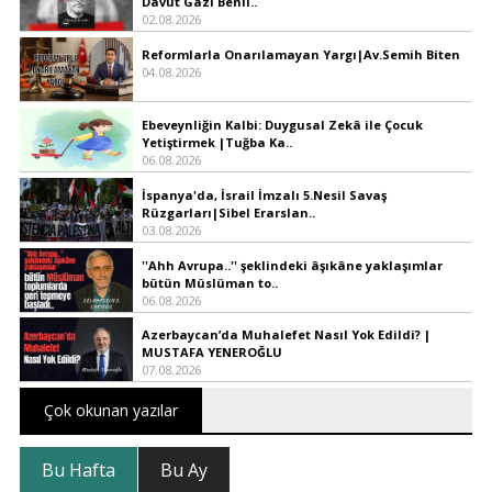
Davut Gazi Benli..
02.08.2026
Reformlarla Onarılamayan Yargı|Av.Semih Biten
04.08.2026
Ebeveynliğin Kalbi: Duygusal Zekâ ile Çocuk
Yetiştirmek |Tuğba Ka..
06.08.2026
İspanya'da, İsrail İmzalı 5.Nesil Savaş
Rüzgarları|Sibel Erarslan..
03.08.2026
''Ahh Avrupa..'' şeklindeki âşıkâne yaklaşımlar
bütün Müslüman to..
06.08.2026
Azerbaycan’da Muhalefet Nasıl Yok Edildi? |
MUSTAFA YENEROĞLU
07.08.2026
Çok okunan yazılar
Bu Hafta
Bu Ay