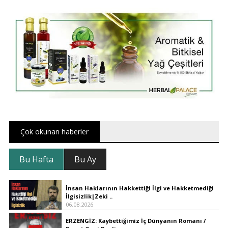
Çok okunan haberler
Bu Hafta
Bu Ay
İnsan Haklarının Hakkettiği İlgi ve Hakketmediği
İlgisizlik|Zeki ..
06.08.2026
ERZENGİZ: Kaybettiğimiz İç Dünyanın Romanı /