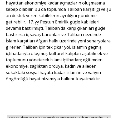
hayattan ekonomiye kadar açmazların oluşmasına
sebep olabilir. Bu da toplumda Taliban karşıtlığı ve şu
an destek veren kabilelerin ayrılığını gündeme
getirebilir. 17. yy Peştun Emirlik güçle kabileleri
devamlı bastırmıştı. Taliban’da karşı çıkanları güçle
bastırırsa iç savaş baronları ve Taliban nezdinde
İslam karşıtları Afgan halkı üzerinde yeni senaryolara
girerler. Taliban için tek çıkar yol, İslam’ın geçmiş
içtihatlarıyla oluşmuş kültürel kalıpları aşabilmek ve
toplumunu yönetecek İslami içtihatları; eğitimden
ekonomiye, sağlıktan orduya, kadın ve aileden
sokaktaki sosyal hayata kadar İslam'ın ve vahyin
öngördüğü hayat nizamıyla halkını kuşatmaktır.
Emperyalizm ve Etnik Çatışmaların Kıskacında Taliban Gerçekliği... /