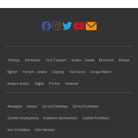
Türkiye
Derkenar
Sivil Toplum
Kültür - Sanat
Ekonomi
Dünya
Eğitim
Yorum - Analiz
Söyleşi
Yazı Dizisi
Dosya Haber
Ankara Analiz
Sağlık
Portre
Yazarlar
Anasayfa
Künye
Çerez Politikası
Çerez Politikası
Gizlilik Sözleşmesi
Kullanım Şartnamesi
Gizlilik Politikası
Veri Politikası
Site Haritası