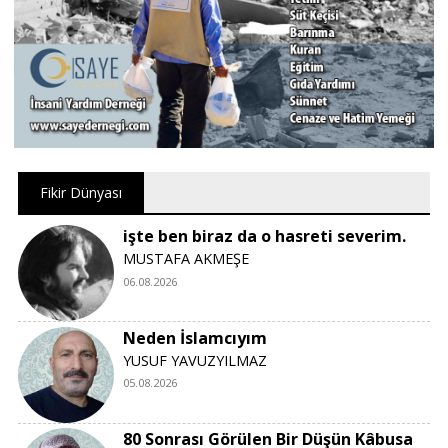
Fikir Dünyası
işte ben biraz da o hasreti severim.
MUSTAFA AKMEŞE
06.08.2026
Neden İslamcıyım
YUSUF YAVUZYILMAZ
05.08.2026
80 Sonrası Görülen Bir Düşün Kâbusa