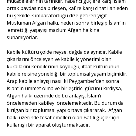
mücadelelerinin tarihidir. Yabancı güçlere karşı İslam
ortak paydasında birleşen, kafire karşı cihat ilan eden
bu şekilde 3 imparatorluğu dize getiren yiğit
Portre
Müslüman Afgan halkı, neden sonra birleşip İslam’ın
emrettiği yaşayışı mazlum Afgan halkına
Yazarlar
sunamıyorlar.
Kabile kültürü çölde neyse, dağda da aynıdır. Kabile
çıkarlarını önceleyen ve kabile iç yönetimi olan
kurallarını kendilerinin koyduğu, itaat kültürünün
kabile reisine yöneldiği bir toplumsal yaşam biçimidir.
Eğitim
Arap kabile anlayışı nasıl ki Peygamber’den sonra
Dosya Haber
İslam’ın ümmet olma ve birleştirici gücünü kırdıysa,
Afgan halkı üzerinde de bu anlayış, İslam’ı
Ankara Analiz
öncelemeden kabileyi öncelemektedir. Bu durum da
kırılgan bir toplumsal yapı ortaya çıkararak, Afgan
Sağlık
halkı üzerinde fesat emelleri olan Batılı güçler için
kullanışlı bir aparat oluşturmaktadır.