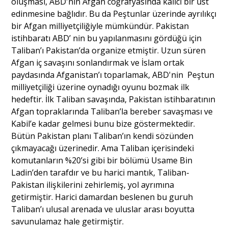
oluşması, ABD'nin Afgan coğrafyasında kalıcı bir üst
edinmesine bağlıdır. Bu da Peştunlar üzerinde ayrılıkçı
bir Afgan milliyetçiliğiyle mümkündür. Pakistan
istihbaratı ABD’ nin bu yapılanmasını gördüğü için
Taliban’ı Pakistan’da organize etmiştir. Uzun süren
Afgan iç savaşını sonlandırmak ve İslam ortak
paydasında Afganistan’ı toparlamak, ABD'nin Peştun
milliyetçiliği üzerine oynadığı oyunu bozmak ilk
hedeftir. İlk Taliban savaşında, Pakistan istihbaratının
Afgan topraklarında Taliban’la bereber savaşması ve
Kabil’e kadar gelmesi bunu bize göstermektedir.
Bütün Pakistan planı Taliban’ın kendi sözünden
çıkmayacağı üzerinedir. Ama Taliban içerisindeki
komutanların %20’si gibi bir bölümü Usame Bin
Ladin’den tarafdır ve bu harici mantık, Taliban-
Pakistan ilişkilerini zehirlemiş, yol ayrımına
getirmiştir. Harici damardan beslenen bu guruh
Taliban’ı ulusal arenada ve uluslar arası boyutta
savunulamaz hale getirmiştir.