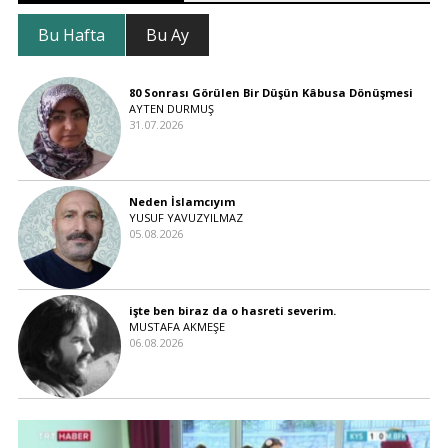
Bu Hafta
Bu Ay
80 Sonrası Görülen Bir Düşün Kâbusa Dönüşmesi
AYTEN DURMUŞ
31.07.2026
Neden İslamcıyım
YUSUF YAVUZYILMAZ
05.08.2026
işte ben biraz da o hasreti severim.
MUSTAFA AKMEŞE
06.08.2026