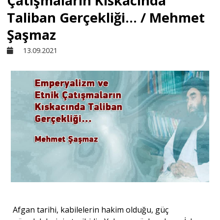
Çatışmaların Kıskacında
Taliban Gerçekliği... / Mehmet
Sivil Toplum
Şaşmaz
13.09.2021
Kültür - Sanat
Ekonomi
Dünya
Yorum - Analiz
Söyleşi
Afgan tarihi, kabilelerin hakim olduğu, güç
Yazı Dizisi