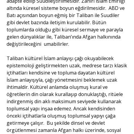
adapte edilip Suudileştirilmesidir. Zahiri İslam Emirliği
altında küresel sisteme boyun eğdirilmesidir. ABD ve
Batı açısından boyun eğmiş bir Taliban ile Suudiler
gibi devlet bazında iletişim kurulabilir. Bütün
toplumlarda olduğu gibi küresel sermaye ve parayla
gelen dünyalıklar ile, Taliban’ında Afgan halkınında
değiştirileceğini umabilirler.
Taliban kültürel İslam anlayışı çağı okuyabilecek
epistemoloji geliştirmekten uzak, medrese tarzı klasik
içtihatları kendisine ve topluma dayatan kültürel
İslam anlayışıyla, çağı yönetmesini beklemek uzak
ihtimaldir. Kültürel anlamda oluşmuş kural ve
öğretilerin din olarak kurallaşıp donuklaştığı, ritüele
indirgenmiş din aklı maksimum seviyede kullanarak
toplumsal yapı inşaa edemez. Ancak kendisinden
önceki içtihatlarla oluşmuş toplumsal yapıyı çağa
getirmeye çalışır. Bu şekilde dinsel ve devlet
örgütlenmesi zamanla Afgan halkı üzerinde, sosyal