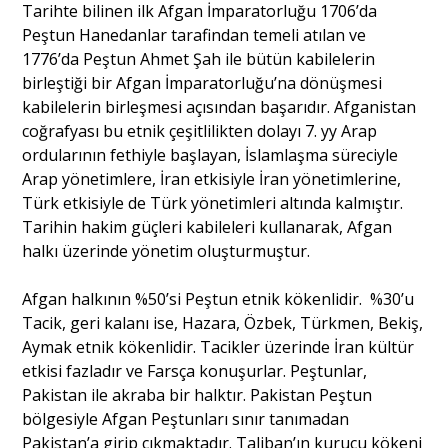
Tarihte bilinen ilk Afgan İmparatorluğu 1706’da
Peştun Hanedanlar tarafindan temeli atılan ve
1776’da Peştun Ahmet Şah ile bütün kabilelerin
birleştiği bir Afgan İmparatorluğu’na dönüşmesi
kabilelerin birleşmesi açısından başarıdır. Afganistan
coğrafyası bu etnik çeşitlilikten dolayı 7. yy Arap
ordularının fethiyle başlayan, İslamlaşma süreciyle
Arap yönetimlere, İran etkisiyle İran yönetimlerine,
Türk etkisiyle de Türk yönetimleri altında kalmıştır.
Tarihin hakim güçleri kabileleri kullanarak, Afgan
halkı üzerinde yönetim oluşturmuştur.
Afgan halkının %50’si Peştun etnik kökenlidir. %30’u
Tacik, geri kalanı ise, Hazara, Özbek, Türkmen, Bekiş,
Aymak etnik kökenlidir. Tacikler üzerinde İran kültür
etkisi fazladır ve Farsça konuşurlar. Peştunlar,
Pakistan ile akraba bir halktır. Pakistan Peştun
bölgesiyle Afgan Peştunları sınır tanımadan
Pakistan’a girip çıkmaktadır. Taliban’ın kurucu kökeni