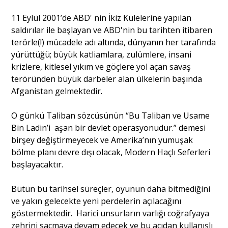
11 Eylül 2001’de ABD' nin İkiz Kulelerine yapılan
saldırılar ile başlayan ve ABD'nin bu tarihten itibaren
terörle(!) mücadele adı altında, dünyanın her tarafında
yürüttüğü; büyük katliamlara, zulümlere, insani
krizlere, kitlesel yıkım ve göçlere yol açan savaş
teröründen büyük darbeler alan ülkelerin başında
Afganistan gelmektedir.
O günkü Taliban sözcüsünün “Bu Taliban ve Usame
Bin Ladin’i aşan bir devlet operasyonudur.” demesi
birşey değiştirmeyecek ve Amerika’nın yumuşak
bölme planı devre dışı olacak, Modern Haçlı Seferleri
başlayacaktır.
Bütün bu tarihsel süreçler, oyunun daha bitmediğini
ve yakın gelecekte yeni perdelerin açılacağını
göstermektedir. Harici unsurların varlığı coğrafyaya
zehrini saçmaya devam edecek ve bu açıdan kullanışlı