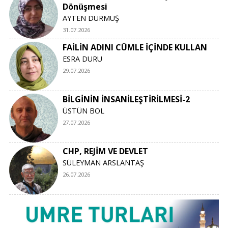
Dönüşmesi
AYTEN DURMUŞ
31.07.2026
FAİLİN ADINI CÜMLE İÇİNDE KULLAN
ESRA DURU
29.07.2026
BİLGİNİN İNSANİLEŞTİRİLMESİ-2
ÜSTÜN BOL
27.07.2026
CHP, REJİM VE DEVLET
SÜLEYMAN ARSLANTAŞ
26.07.2026