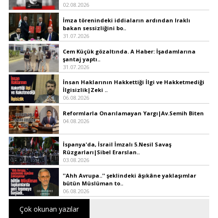
02.08.2026
İmza törenindeki iddiaların ardından Iraklı
bakan sessizliğini bo..
31.07.2026
Cem Küçük gözaltında. A Haber: İşadamlarına
şantaj yaptı..
31.07.2026
İnsan Haklarının Hakkettiği İlgi ve Hakketmediği
İlgisizlik|Zeki ..
06.08.2026
Reformlarla Onarılamayan Yargı|Av.Semih Biten
04.08.2026
İspanya'da, İsrail İmzalı 5.Nesil Savaş
Rüzgarları|Sibel Erarslan..
03.08.2026
''Ahh Avrupa..'' şeklindeki âşıkâne yaklaşımlar
bütün Müslüman to..
06.08.2026
Çok okunan yazılar