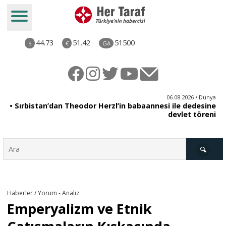
44.73
51.42
51500
$
€
GA
iz
06.08.2026 • Dünya
ği
• Sırbistan’dan Theodor Herzl’in babaannesi ile dedesine
aş
devlet töreni
Türkiye
Haberler / Yorum - Analiz
Emperyalizm ve Etnik
Derkenar