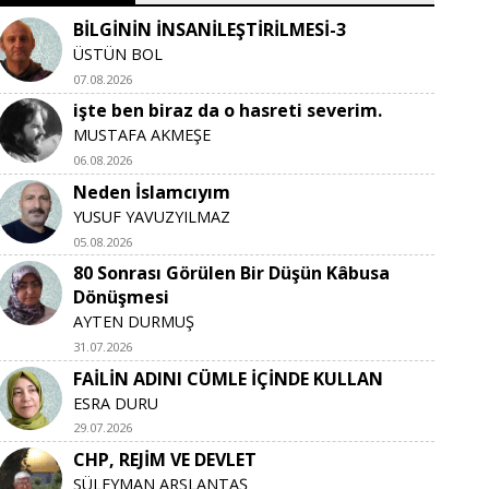
BİLGİNİN İNSANİLEŞTİRİLMESİ-3
ÜSTÜN BOL
07.08.2026
işte ben biraz da o hasreti severim.
MUSTAFA AKMEŞE
06.08.2026
Neden İslamcıyım
YUSUF YAVUZYILMAZ
05.08.2026
80 Sonrası Görülen Bir Düşün Kâbusa
Dönüşmesi
AYTEN DURMUŞ
31.07.2026
FAİLİN ADINI CÜMLE İÇİNDE KULLAN
ESRA DURU
29.07.2026
CHP, REJİM VE DEVLET
SÜLEYMAN ARSLANTAŞ