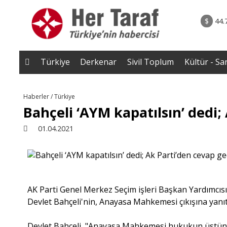
rum - Analiz
06.08.2026 • Yorum - A
ile Çocuk
• ''Ahh Avrupa..'' şeklindeki âşıkâne yaklaşımlar b
$
44.
a Kayaer
Müslüman toplumlarda geri tepm
başladı..|Selahaddin Eş Çakı
Türkiye
Derkenar
Sivil Toplum
Kültür - Sa
Haberler / Türkiye
Bahçeli ‘AYM kapatılsın’ dedi
01.04.2021
AK Parti Genel Merkez Seçim işleri Başkan Yardımcı
Devlet Bahçeli'nin, Anayasa Mahkemesi çıkışına yanıt
Devlet Bahçeli, "Anayasa Mahkemesi hukukun üstün