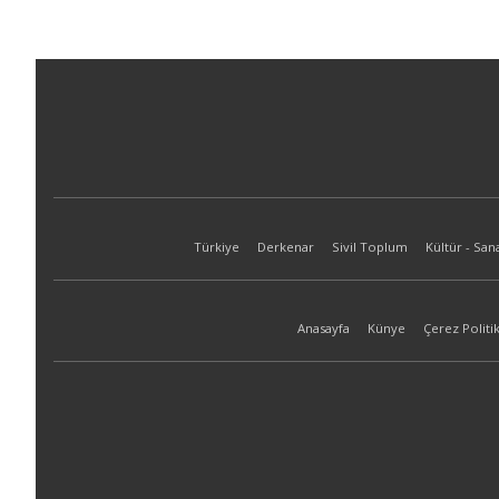
Türkiye
Derkenar
Sivil Toplum
Kültür - San
Anasayfa
Künye
Çerez Politik