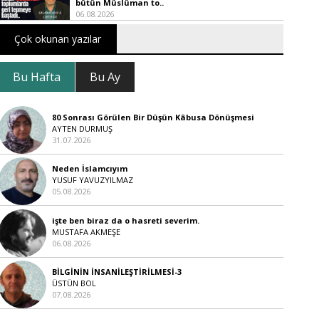
bütün Müslüman to..
06.08.2026
Çok okunan yazılar
Bu Hafta
Bu Ay
80 Sonrası Görülen Bir Düşün Kâbusa Dönüşmesi
AYTEN DURMUŞ
31.07.2026
Neden İslamcıyım
YUSUF YAVUZYILMAZ
05.08.2026
işte ben biraz da o hasreti severim.
MUSTAFA AKMEŞE
06.08.2026
BİLGİNİN İNSANİLEŞTİRİLMESİ-3
ÜSTÜN BOL
07.08.2026