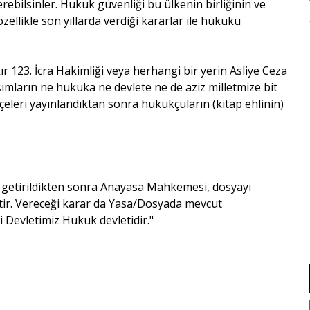
rebilsinler. Hukuk güvenliği bu ülkenin birliğinin ve
ellikle son yıllarda verdiği kararlar ile hukuku
r 123. İcra Hakimliği veya herhangi bir yerin Asliye Ceza
ımların ne hukuka ne devlete ne de aziz milletmize bit
çeleri yayınlandıktan sonra hukukçuların (kitap ehlinin)
e getirildikten sonra Anayasa Mahkemesi, dosyayı
ktir. Vereceği karar da Yasa/Dosyada mevcut
ki Devletimiz Hukuk devletidir."