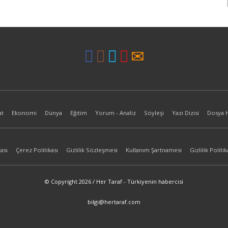
at
Ekonomi
Dünya
Eğitim
Yorum - Analiz
Söyleşi
Yazı Dizisi
Dosya 
ası
Çerez Politikası
Gizlilik Sözleşmesi
Kullanım Şartnamesi
Gizlilik Politik
© Copyright 2026 / Her Taraf - Türkiyenin habercisi
bilgi@hertaraf.com