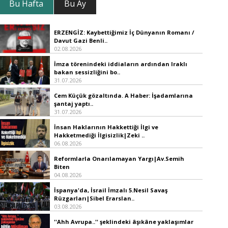
Bu Hafta
Bu Ay
ERZENGİZ: Kaybettiğimiz İç Dünyanın Romanı /
Davut Gazi Benli..
02.08.2026
İmza törenindeki iddiaların ardından Iraklı
bakan sessizliğini bo..
31.07.2026
Cem Küçük gözaltında. A Haber: İşadamlarına
şantaj yaptı..
31.07.2026
İnsan Haklarının Hakkettiği İlgi ve
Hakketmediği İlgisizlik|Zeki ..
06.08.2026
Reformlarla Onarılamayan Yargı|Av.Semih
Biten
04.08.2026
İspanya'da, İsrail İmzalı 5.Nesil Savaş
Rüzgarları|Sibel Erarslan..
03.08.2026
''Ahh Avrupa..'' şeklindeki âşıkâne yaklaşımlar