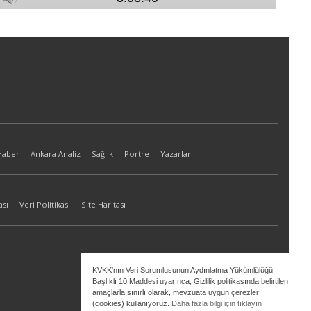
Haber
Ankara Analiz
Sağlık
Portre
Yazarlar
ası
Veri Politikası
Site Haritası
KVKK'nın Veri Sorumlusunun Aydınlatma Yükümlülüğü
Başlıklı 10.Maddesi uyarınca, Gizlilik politikasında belirtilen
amaçlarla sınırlı olarak, mevzuata uygun çerezler
(cookies) kullanıyoruz.
Daha fazla bilgi için tıklayın