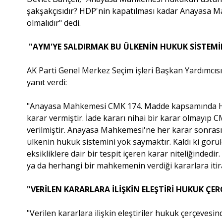
şakşakçısıdır? HDP'nin kapatılması kadar Anayasa M
olmalıdır" dedi.
"AYM'YE SALDIRMAK BU ÜLKENİN HUKUK SİSTEMİ
AK Parti Genel Merkez Seçim işleri Başkan Yardımcısı
yanıt verdi:
"Anayasa Mahkemesi CMK 174. Madde kapsamında HD
karar vermiştir. İade kararı nihai bir karar olmayıp
verilmiştir. Anayasa Mahkemesi'ne her karar sonras
ülkenin hukuk sistemini yok saymaktır. Kaldı ki görü
eksikliklere dair bir tespit içeren karar niteliğindedir
ya da herhangi bir mahkemenin verdiği kararlara itiraz
"VERİLEN KARARLARA İLİŞKİN ELEŞTİRİ HUKUK ÇE
"Verilen kararlara ilişkin eleştiriler hukuk çerçevesi