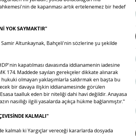
ahkemesi'nin de kapanması artık ertelenemez bir hedef
Nİ YOK SAYMAKTIR"
 Samir Altunkaynak, Bahçeli'nin sözlerine şu şekilde
P'nin kapatılması davasında iddianamenin iadesine
 CMK 174. Maddede sayılan gerekçeler dikkate alınarak
ı hukuki olmayan yaklaşımlarla saldırmak en başta bu
lecek bir davaya ilişkin iddianamesinde görülen
. Esasa taalluk eden bir niteliği dahi havi değildir. Anayasa
ın nasıllığı ilgili yasalarda açıkça hükme bağlanmıştır."
RÇEVESİNDE KALMALI"
nde kalmalı ki Yargıçlar vereceği kararlarda dosyada