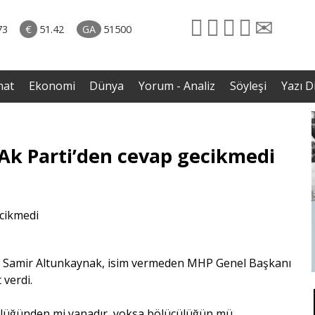
naliz
06.08.2026 • Yorum - Analiz
ütün
• İnsan Haklarının Hakkettiği İlgi ve Hakketmediği
73
€
51.42
GA
51500
eye
İlgisizlik|Zeki Savaş
rgil
nat
Ekonomi
Dünya
Yorum - Analiz
Söyleşi
Yazı Di
; Ak Parti’den cevap gecikmedi
sı Samir Altunkaynak, isim vermeden MHP Genel Başkanı
 verdi.
lüğünden mi yanadır, yoksa bölücülüğün mü