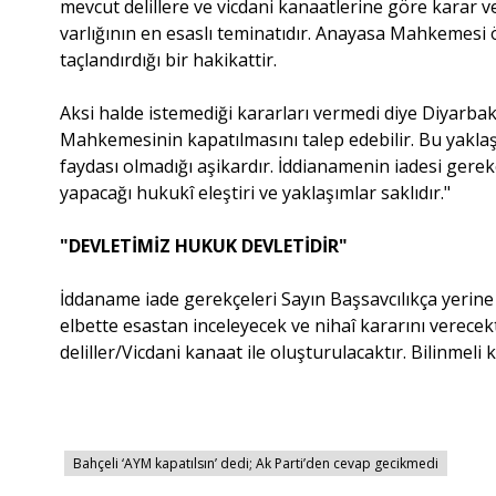
mevcut delillere ve vicdani kanaatlerine göre karar ve
varlığının en esaslı teminatıdır. Anayasa Mahkemesi öz
taçlandırdığı bir hakikattir.
Aksi halde istemediği kararları vermedi diye Diyarbakı
Mahkemesinin kapatılmasını talep edebilir. Bu yaklaş
faydası olmadığı aşikardır. İddianamenin iadesi gerek
yapacağı hukukî eleştiri ve yaklaşımlar saklıdır."
"DEVLETİMİZ HUKUK DEVLETİDİR"
İddaname iade gerekçeleri Sayın Başsavcılıkça yerin
elbette esastan inceleyecek ve nihaî kararını verece
deliller/Vicdani kanaat ile oluşturulacaktır. Bilinmeli 
Bahçeli ‘AYM kapatılsın’ dedi; Ak Parti’den cevap gecikmedi