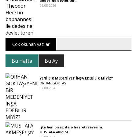
dedesine devlet tör..
06.08.2026
Çok okunan yazılar
Bu Hafta
Bu Ay
YENİ BİR MEDENİYET İNŞA EDEBİLİR MİYİZ?
ORHAN GÖKTAŞ
07.08.2026
işte ben biraz da o hasreti severim.
MUSTAFA AKMEŞE
06.08.2026