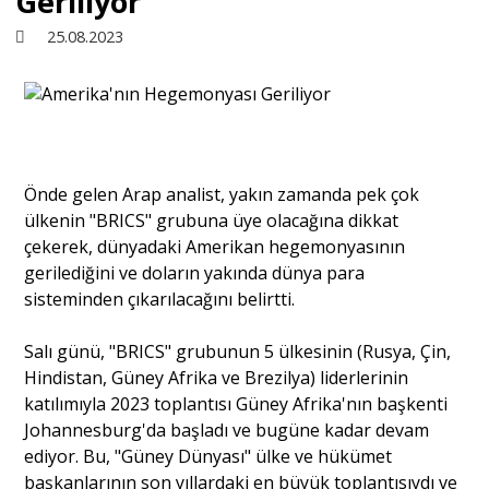
Geriliyor
25.08.2023
Sivil Toplum
Kültür - Sanat
Önde gelen Arap analist, yakın zamanda pek çok
Ekonomi
ülkenin "BRICS" grubuna üye olacağına dikkat
çekerek, dünyadaki Amerikan hegemonyasının
Dünya
gerilediğini ve doların yakında dünya para
sisteminden çıkarılacağını belirtti.
Yorum - Analiz
Salı günü, "BRICS" grubunun 5 ülkesinin (Rusya, Çin,
Hindistan, Güney Afrika ve Brezilya) liderlerinin
katılımıyla 2023 toplantısı Güney Afrika'nın başkenti
Söyleşi
Johannesburg'da başladı ve bugüne kadar devam
ediyor. Bu, "Güney Dünyası" ülke ve hükümet
Yazı Dizisi
başkanlarının son yıllardaki en büyük toplantısıydı ve