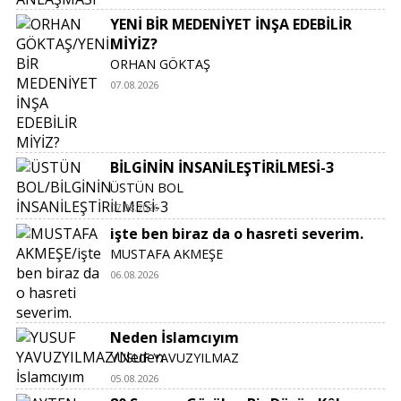
YENİ BİR MEDENİYET İNŞA EDEBİLİR
MİYİZ?
ORHAN GÖKTAŞ
07.08.2026
BİLGİNİN İNSANİLEŞTİRİLMESİ-3
ÜSTÜN BOL
07.08.2026
işte ben biraz da o hasreti severim.
MUSTAFA AKMEŞE
06.08.2026
Neden İslamcıyım
YUSUF YAVUZYILMAZ
05.08.2026