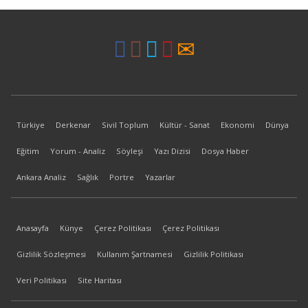
Türkiye
Derkenar
Sivil Toplum
Kültür - Sanat
Ekonomi
Dünya
Eğitim
Yorum - Analiz
Söyleşi
Yazı Dizisi
Dosya Haber
Ankara Analiz
Sağlık
Portre
Yazarlar
Anasayfa
Künye
Çerez Politikası
Çerez Politikası
Gizlilik Sözleşmesi
Kullanım Şartnamesi
Gizlilik Politikası
Veri Politikası
Site Haritası