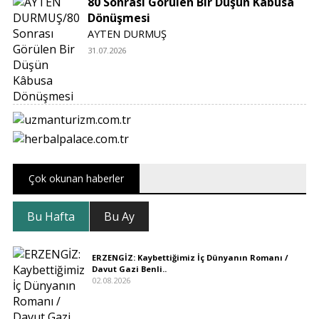
80 Sonrası Görülen Bir Düşün Kâbusa
Dönüşmesi
AYTEN DURMUŞ
31.07.2026
Çok okunan haberler
Bu Hafta
Bu Ay
ERZENGİZ: Kaybettiğimiz İç Dünyanın Romanı /
Davut Gazi Benli..
02.08.2026