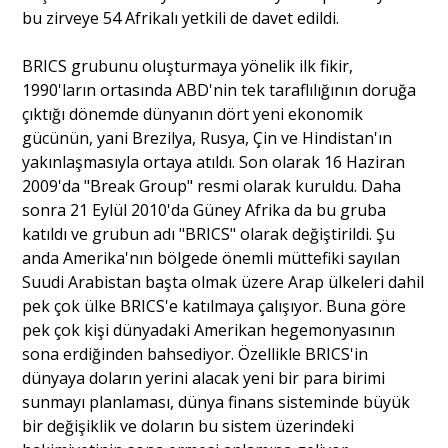
bu zirveye 54 Afrikalı yetkili de davet edildi.
Portre
BRICS grubunu oluşturmaya yönelik ilk fikir,
1990'ların ortasında ABD'nin tek taraflılığının doruğa
çıktığı dönemde dünyanın dört yeni ekonomik
Yazarlar
gücünün, yani Brezilya, Rusya, Çin ve Hindistan'ın
yakınlaşmasıyla ortaya atıldı. Son olarak 16 Haziran
2009'da "Break Group" resmi olarak kuruldu. Daha
sonra 21 Eylül 2010'da Güney Afrika da bu gruba
katıldı ve grubun adı "BRICS" olarak değiştirildi. Şu
Eğitim
anda Amerika'nın bölgede önemli müttefiki sayılan
Suudi Arabistan başta olmak üzere Arap ülkeleri dahil
Dosya Haber
pek çok ülke BRICS'e katılmaya çalışıyor. Buna göre
pek çok kişi dünyadaki Amerikan hegemonyasının
Ankara Analiz
sona erdiğinden bahsediyor. Özellikle BRICS'in
dünyaya doların yerini alacak yeni bir para birimi
Sağlık
sunmayı planlaması, dünya finans sisteminde büyük
bir değişiklik ve doların bu sistem üzerindeki