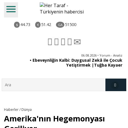
44.73
51.42
51500
$
€
GA
ya
06.08.2026 • Yorum - Analiz
rı
• Ebeveynliğin Kalbi: Duygusal Zekâ ile Çocuk
Yetiştirmek |Tuğba Kayaer
Türkiye
Haberler / Dünya
Amerika'nın Hegemonyası
Derkenar