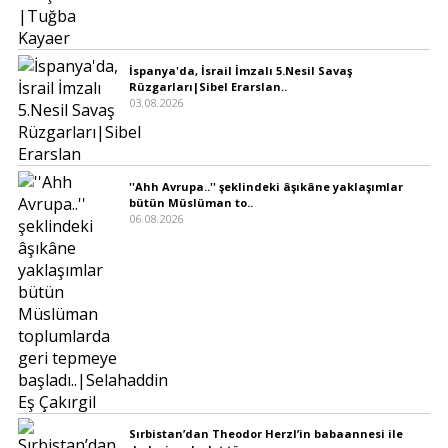
İspanya'da, İsrail İmzalı 5.Nesil Savaş
Rüzgarları|Sibel Erarslan..
03.08.2026
''Ahh Avrupa..'' şeklindeki âşıkâne yaklaşımlar
bütün Müslüman to..
06.08.2026
Sırbistan’dan Theodor Herzl’in babaannesi ile