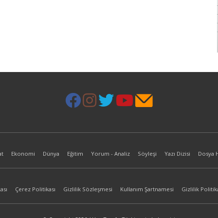
at
Ekonomi
Dünya
Eğitim
Yorum - Analiz
Söyleşi
Yazı Dizisi
Dosya 
ası
Çerez Politikası
Gizlilik Sözleşmesi
Kullanım Şartnamesi
Gizlilik Politik