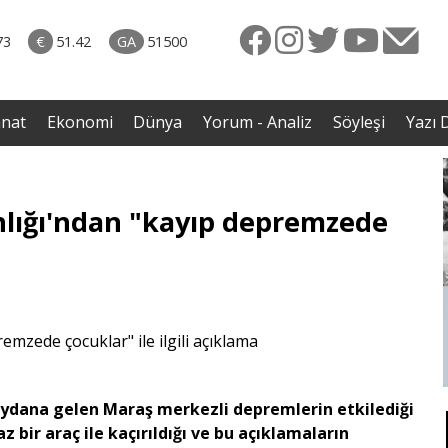
rkiye
ttı!
73
€
51.42
GA
51500
irdi
anat
Ekonomi
Dünya
Yorum - Analiz
Söyleşi
Yazı D
anlığı'ndan "kayıp depremzede
meydana gelen Maraş merkezli depremlerin etkilediği
 bir araç ile kaçırıldığı ve bu açıklamaların