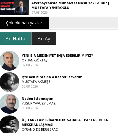
Azerbaycan’da Muhalefet Nasıl Yok Edildi? |
MUSTAFA YENEROĞLU
07.08.2026
Çok okunan yazılar
Bu Hafta
Bu Ay
YENİ BİR MEDENİYET İNŞA EDEBİLİR MİYİZ?
ORHAN GÖKTAŞ
07.08.2026
işte ben biraz da o hasreti severim.
MUSTAFA AKMEŞE
06.08.2026
Neden İslamcıyım
YUSUF YAVUZYILMAZ
05.08.2026
ÜÇ TARZI AMERİKANCILIK: SADABAT PAKTI-CENTO-
MEKKE ANLAŞMASI
CYRANO DE BERGERAC