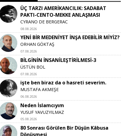
ÜÇ TARZI AMERİKANCILIK: SADABAT
PAKTI-CENTO-MEKKE ANLAŞMASI
CYRANO DE BERGERAC
08.08.2026
YENİ BİR MEDENİYET İNŞA EDEBİLİR MİYİZ?
ORHAN GÖKTAŞ
07.08.2026
BİLGİNİN İNSANİLEŞTİRİLMESİ-3
ÜSTÜN BOL
07.08.2026
işte ben biraz da o hasreti severim.
MUSTAFA AKMEŞE
06.08.2026
Neden İslamcıyım
YUSUF YAVUZYILMAZ
05.08.2026
80 Sonrası Görülen Bir Düşün Kâbusa
Dönüşmesi