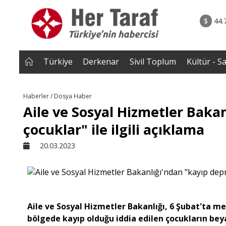
rum - Analiz
07.08.2026 • Tü
Edildi? |
• Türkiye, Pakistan ve Suudi Arabistan imzayı a
$
44.
NEROĞLU
Mekke Anlaşması yürürlüğe g
Türkiye
Derkenar
Sivil Toplum
Kültür - S
Haberler / Dosya Haber
Aile ve Sosyal Hizmetler Bak
çocuklar" ile ilgili açıklama
20.03.2023
Aile ve Sosyal Hizmetler Bakanlığı, 6 Şubat'ta 
bölgede kayıp olduğu iddia edilen çocukların beyaz