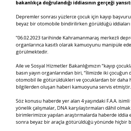
bakanlıkça doğrulandığı iddiasının gerçeği yansıt
Depremler sonrası yüzlerce çocuk için kayıp başvuru
beyaz bir otomobile bindirilirken görüldüğü iddiaları i
"06.02.2023 tarihinde Kahramanmaraş merkezli deprem
organlarınca kasıtlı olarak kamuoyunu manipüle edec
görülmektedir.
Aile ve Sosyal Hizmetler Bakanlığımızın “kayıp çocuk
basın yayın organlarından biri, “İlimizde iki çocuğun
otomobil ile götürüldükleri ve çocuklardan bir daha 
bilgilerden oluşan haberi kamuoyuna servis etmiştir
Söz konusu haberde yer alan 4 yaşındaki F.A.A. isimli
yönelik çalışmalar, DNA karşılaştırmaları dâhil olm
birimlerimizce yapılan araştırmalarda haberde iddia e
sonra beyaz bir araçla götürüldüğü yönünde hiçbir b