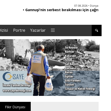
06.08.2026 • Yorum - Analiz
07.08.2026 • Dünya
• Ebeveynliğin Kalbi: Duygusal Zekâ ile Çocuk
• Gannuşi'nin serbest bırakılması için çağrı
• '
Yetiştirmek |Tuğba Kayaer
izisi
Portre
Yazarlar
Fikir Dünyası