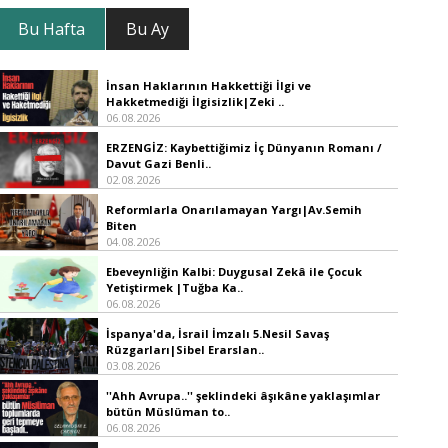
Bu Hafta
Bu Ay
İnsan Haklarının Hakkettiği İlgi ve
Hakketmediği İlgisizlik|Zeki ..
06.08.2026
ERZENGİZ: Kaybettiğimiz İç Dünyanın Romanı /
Davut Gazi Benli..
02.08.2026
Reformlarla Onarılamayan Yargı|Av.Semih
Biten
04.08.2026
Ebeveynliğin Kalbi: Duygusal Zekâ ile Çocuk
Yetiştirmek |Tuğba Ka..
06.08.2026
İspanya'da, İsrail İmzalı 5.Nesil Savaş
Rüzgarları|Sibel Erarslan..
03.08.2026
''Ahh Avrupa..'' şeklindeki âşıkâne yaklaşımlar
bütün Müslüman to..
06.08.2026