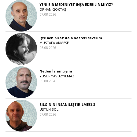
YENİ BİR MEDENİYET İNŞA EDEBİLİR MİYİZ?
ORHAN GÖKTAŞ
07.08.2026
işte ben biraz da o hasreti severim.
MUSTAFA AKMEŞE
06.08.2026
Neden İslamcıyım
YUSUF YAVUZYILMAZ
05.08.2026
BİLGİNİN İNSANİLEŞTİRİLMESİ-3
ÜSTÜN BOL
07.08.2026