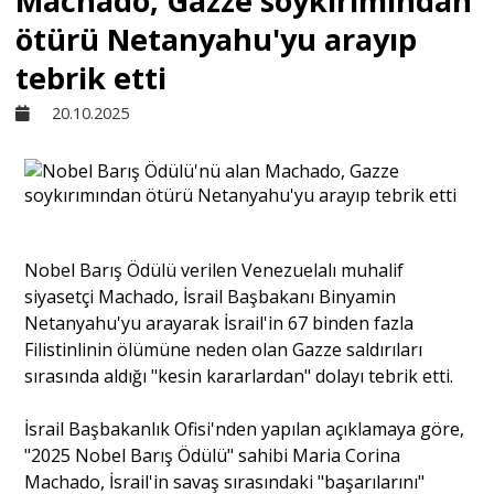
Machado, Gazze soykırımından
ötürü Netanyahu'yu arayıp
Sivil Toplum
tebrik etti
20.10.2025
Kültür - Sanat
Ekonomi
Nobel Barış Ödülü verilen Venezuelalı muhalif
Dünya
siyasetçi Machado, İsrail Başbakanı Binyamin
Netanyahu'yu arayarak İsrail'in 67 binden fazla
Yorum - Analiz
Filistinlinin ölümüne neden olan Gazze saldırıları
sırasında aldığı "kesin kararlardan" dolayı tebrik etti.
Söyleşi
İsrail Başbakanlık Ofisi'nden yapılan açıklamaya göre,
"2025 Nobel Barış Ödülü" sahibi Maria Corina
Machado, İsrail'in savaş sırasındaki "başarılarını"
Yazı Dizisi