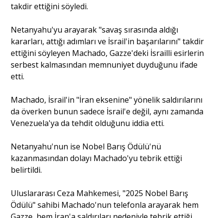
takdir ettiğini söyledi.
Portre
Netanyahu'yu arayarak "savaş sırasında aldığı
kararları, attığı adımları ve İsrail'in başarılarını" takdir
ettiğini söyleyen Machado, Gazze'deki İsrailli esirlerin
Yazarlar
serbest kalmasından memnuniyet duyduğunu ifade
etti.
Machado, İsrail'in "İran eksenine" yönelik saldırılarını
da överken bunun sadece İsrail'e değil, aynı zamanda
Eğitim
Venezuela'ya da tehdit olduğunu iddia etti.
Dosya Haber
Netanyahu'nun ise Nobel Barış Ödülü'nü
kazanmasından dolayı Machado'yu tebrik ettiği
Ankara Analiz
belirtildi.
Sağlık
Uluslararası Ceza Mahkemesi, "2025 Nobel Barış
Ödülü" sahibi Machado'nun telefonla arayarak hem
Gazze, hem İran'a saldırıları nedeniyle tebrik ettiği,