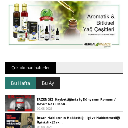
Çok okunan haberler
Bu Hafta
Bu Ay
ERZENGİZ: Kaybettiğimiz İç Dünyanın Romanı /
Davut Gazi Benli..
02.08.2026
İnsan Haklarının Hakkettiği İlgi ve Hakketmediği
İlgisizlik|Zeki ..
06.08.2026