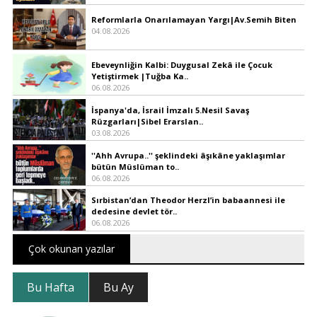
Reformlarla Onarılamayan Yargı|Av.Semih Biten
04.08.2026
Ebeveynliğin Kalbi: Duygusal Zekâ ile Çocuk
Yetiştirmek |Tuğba Ka..
06.08.2026
İspanya'da, İsrail İmzalı 5.Nesil Savaş
Rüzgarları|Sibel Erarslan..
03.08.2026
''Ahh Avrupa..'' şeklindeki âşıkâne yaklaşımlar
bütün Müslüman to..
06.08.2026
Sırbistan’dan Theodor Herzl’in babaannesi ile
dedesine devlet tör..
06.08.2026
Çok okunan yazılar
Bu Hafta
Bu Ay