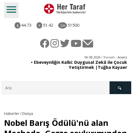
44.73
51.42
51500
$
€
GA
ya
06.08.2026 • Yorum - Analiz
rı
• Ebeveynliğin Kalbi: Duygusal Zekâ ile Çocuk
Yetiştirmek |Tuğba Kayaer
Türkiye
Haberler / Dünya
Nobel Barış Ödülü'nü alan
Derkenar