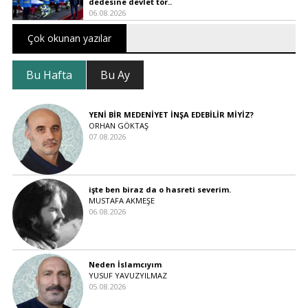
dedesine devlet tör..
06.08.2026
Çok okunan yazılar
Bu Hafta
Bu Ay
YENİ BİR MEDENİYET İNŞA EDEBİLİR MİYİZ?
ORHAN GÖKTAŞ
07.08.2026
işte ben biraz da o hasreti severim.
MUSTAFA AKMEŞE
06.08.2026
Neden İslamcıyım
YUSUF YAVUZYILMAZ
05.08.2026