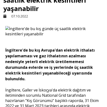
saatlik elektrik kesintileri
yaşanabilir
Sivil Toplum
07.10.2022
Kültür - Sanat
Ekonomi
İngiltere'de bu kış Avrupa'dan elektrik ithalatı
yapılamaması ve gaz ithalatının azalması
Dünya
nedeniyle yeterli elektrik üretilememesi
durumunda evlerde ve iş yerlerinde üç saatlik
elektrik kesintileri yaşanabileceği uyarısında
Yorum - Analiz
bulunuldu.
Söyleşi
İngiltere, Galler ve İskoçya'da elektrik dağıtım ve
iletiminden sorumlu National Grid tarafından
hazırlanan "Kış Görünümü" başlıklı raporda, 31 Ekim
Yazı Dizisi
2022 ve 31 Mart 2023 tarihleri arasında elektrik