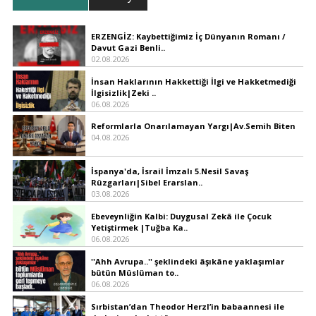
ERZENGİZ: Kaybettiğimiz İç Dünyanın Romanı /
Davut Gazi Benli..
02.08.2026
İnsan Haklarının Hakkettiği İlgi ve Hakketmediği
İlgisizlik|Zeki ..
06.08.2026
Reformlarla Onarılamayan Yargı|Av.Semih Biten
04.08.2026
İspanya'da, İsrail İmzalı 5.Nesil Savaş
Rüzgarları|Sibel Erarslan..
03.08.2026
Ebeveynliğin Kalbi: Duygusal Zekâ ile Çocuk
Yetiştirmek |Tuğba Ka..
06.08.2026
''Ahh Avrupa..'' şeklindeki âşıkâne yaklaşımlar
bütün Müslüman to..
06.08.2026
Sırbistan’dan Theodor Herzl’in babaannesi ile