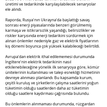
üretimi ve tedarikinde karşılaşılabilecek senaryolar
ele alındı.
Portre
Raporda, Rusya'nın Ukrayna'da başlattığı savaş
sonrası enerji piyasalarında benzeri görülmemiş
Yazarlar
karmaşa ve istikrarsızlık yaşandığı, belirsizlikler ve
riskler karşısında enerji tedarikini sürdürmek için
alınan önlemler nedeniyle gaz ve elektrik fiyatlarının
kış dönemi boyunca çok yüksek kalabileceği belirtildi.
Avrupa'dan elektrik ithal edilememesi durumunda
Eğitim
İngiltere'nin elektrik tedarikinin nasıl
etkilenebileceğine yönelik ilk senaryoya göre, kömür
Dosya Haber
ünitelerinin kullanılması ve talep esnekliği hizmetinin
devreye alınması planlandı. Bu kapsamda kurum,
Ankara Analiz
çeşitli kuruluş ve şirketlerin çalışma saatlerini yoğun
tüketimin olduğu saatlerden daha az tüketimin
Sağlık
olduğu saatlere kaydırması çağrısında bulundu.
Bu önlemlerin alınmaması durumunda, rüzgardan