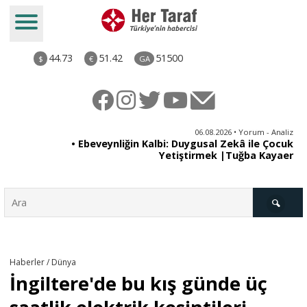
44.73
51.42
51500
$
€
GA
ya
06.08.2026 • Yorum - Analiz
rı
• Ebeveynliğin Kalbi: Duygusal Zekâ ile Çocuk
Yetiştirmek |Tuğba Kayaer
Türkiye
Haberler / Dünya
İngiltere'de bu kış günde üç
Derkenar