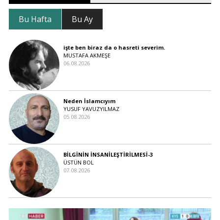
Bu Hafta
Bu Ay
işte ben biraz da o hasreti severim.
MUSTAFA AKMEŞE
06.08.2026
Neden İslamcıyım
YUSUF YAVUZYILMAZ
05.08.2026
BİLGİNİN İNSANİLEŞTİRİLMESİ-3
ÜSTÜN BOL
07.08.2026