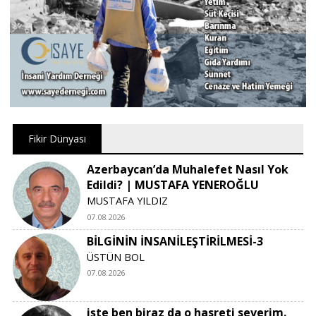
Fikir Dünyası
Azerbaycan’da Muhalefet Nasıl Yok
Edildi? | MUSTAFA YENEROĞLU
MUSTAFA YILDIZ
07.08.2026
BİLGİNİN İNSANİLEŞTİRİLMESİ-3
ÜSTÜN BOL
07.08.2026
işte ben biraz da o hasreti severim.