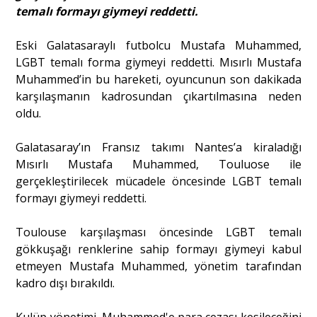
temalı formayı giymeyi reddetti.
Portre
Eski Galatasaraylı futbolcu Mustafa Muhammed,
LGBT temalı forma giymeyi reddetti. Mısırlı Mustafa
Muhammed’in bu hareketi, oyuncunun son dakikada
Yazarlar
karşılaşmanın kadrosundan çıkartılmasına neden
oldu.
Galatasaray’ın Fransız takımı Nantes’a kiraladığı
Mısırlı Mustafa Muhammed, Touluose ile
Eğitim
gerçekleştirilecek mücadele öncesinde LGBT temalı
formayı giymeyi reddetti.
Dosya Haber
Toulouse karşılaşması öncesinde LGBT temalı
Ankara Analiz
gökkuşağı renklerine sahip formayı giymeyi kabul
etmeyen Mustafa Muhammed, yönetim tarafından
Sağlık
kadro dışı bırakıldı.