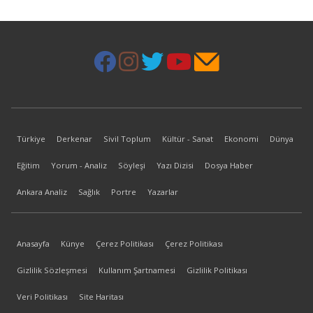
Türkiye
Derkenar
Sivil Toplum
Kültür - Sanat
Ekonomi
Dünya
Eğitim
Yorum - Analiz
Söyleşi
Yazı Dizisi
Dosya Haber
Ankara Analiz
Sağlık
Portre
Yazarlar
Anasayfa
Künye
Çerez Politikası
Çerez Politikası
Gizlilik Sözleşmesi
Kullanım Şartnamesi
Gizlilik Politikası
Veri Politikası
Site Haritası