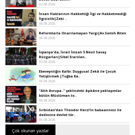
02.08.2026
İnsan Haklarının Hakkettiği İlgi ve Hakketmediği
İlgisizlik|Zeki ..
06.08.2026
Reformlarla Onarılamayan Yargı|Av.Semih Biten
04.08.2026
İspanya'da, İsrail İmzalı 5.Nesil Savaş
Rüzgarları|Sibel Erarslan..
03.08.2026
Ebeveynliğin Kalbi: Duygusal Zekâ ile Çocuk
Yetiştirmek |Tuğba Ka..
06.08.2026
''Ahh Avrupa..'' şeklindeki âşıkâne yaklaşımlar
bütün Müslüman to..
06.08.2026
Sırbistan’dan Theodor Herzl’in babaannesi ile
dedesine devlet tör..
06.08.2026
Çok okunan yazılar