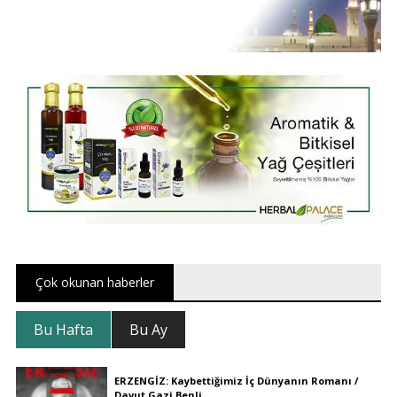
Çok okunan haberler
Bu Hafta
Bu Ay
ERZENGİZ: Kaybettiğimiz İç Dünyanın Romanı /
Davut Gazi Benli..