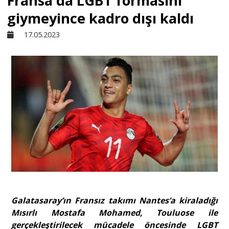
Fransa'da LGBT formasını
giymeyince kadro dışı kaldı
Sivil Toplum
17.05.2023
Kültür - Sanat
Ekonomi
Dünya
Yorum - Analiz
Söyleşi
Galatasaray’ın Fransız takımı Nantes’a kiraladığı
Mısırlı Mostafa Mohamed, Touluose ile
gerçekleştirilecek mücadele öncesinde LGBT
Yazı Dizisi