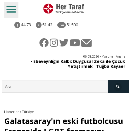
44.73
51.42
51500
$
€
GA
ya
06.08.2026 • Yorum - Analiz
rı
• Ebeveynliğin Kalbi: Duygusal Zekâ ile Çocuk
Yetiştirmek |Tuğba Kayaer
Türkiye
Haberler / Türkiye
Galatasaray'ın eski futbolcusu
Derkenar