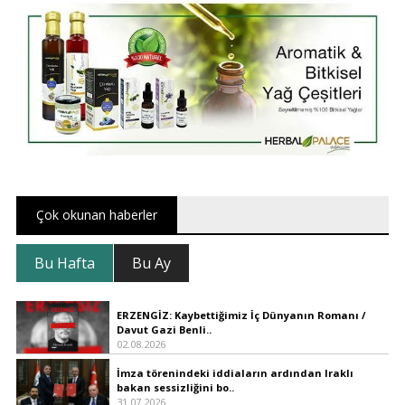
Çok okunan haberler
Bu Hafta
Bu Ay
ERZENGİZ: Kaybettiğimiz İç Dünyanın Romanı /
Davut Gazi Benli..
02.08.2026
İmza törenindeki iddiaların ardından Iraklı
bakan sessizliğini bo..
31.07.2026