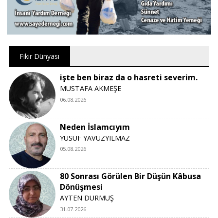
Fikir Dünyası
işte ben biraz da o hasreti severim.
MUSTAFA AKMEŞE
06.08.2026
Neden İslamcıyım
YUSUF YAVUZYILMAZ
05.08.2026
80 Sonrası Görülen Bir Düşün Kâbusa
Dönüşmesi
AYTEN DURMUŞ
31.07.2026