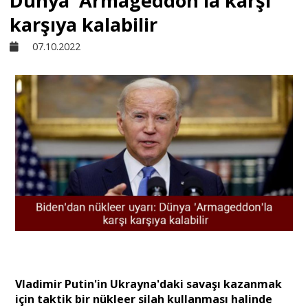
Dünya 'Armageddon'la karşı
karşıya kalabilir
Sivil Toplum
07.10.2022
Kültür - Sanat
Ekonomi
Dünya
Yorum - Analiz
Söyleşi
Vladimir Putin'in Ukrayna'daki savaşı kazanmak
için taktik bir nükleer silah kullanması halinde
Yazı Dizisi