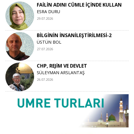
FAİLİN ADINI CÜMLE İÇİNDE KULLAN
ESRA DURU
29.07.2026
BİLGİNİN İNSANİLEŞTİRİLMESİ-2
ÜSTÜN BOL
27.07.2026
CHP, REJİM VE DEVLET
SÜLEYMAN ARSLANTAŞ
26.07.2026