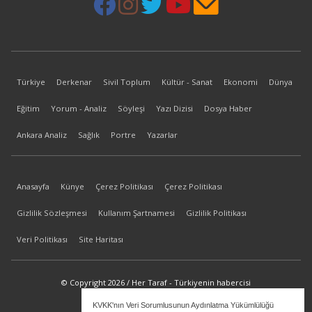
Türkiye
Derkenar
Sivil Toplum
Kültür - Sanat
Ekonomi
Dünya
Eğitim
Yorum - Analiz
Söyleşi
Yazı Dizisi
Dosya Haber
Ankara Analiz
Sağlık
Portre
Yazarlar
Anasayfa
Künye
Çerez Politikası
Çerez Politikası
Gizlilik Sözleşmesi
Kullanım Şartnamesi
Gizlilik Politikası
Veri Politikası
Site Haritası
© Copyright 2026 / Her Taraf - Türkiyenin habercisi
KVKK'nın Veri Sorumlusunun Aydınlatma Yükümlülüğü
bilgi@hertaraf.com