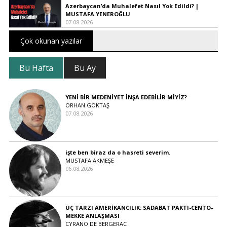
Azerbaycan’da Muhalefet Nasıl Yok Edildi? |
MUSTAFA YENEROĞLU
07.08.2026
Çok okunan yazılar
Bu Hafta
Bu Ay
YENİ BİR MEDENİYET İNŞA EDEBİLİR MİYİZ?
ORHAN GÖKTAŞ
07.08.2026
işte ben biraz da o hasreti severim.
MUSTAFA AKMEŞE
06.08.2026
ÜÇ TARZI AMERİKANCILIK: SADABAT PAKTI-CENTO-
MEKKE ANLAŞMASI
CYRANO DE BERGERAC