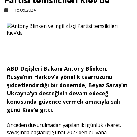
Partisi temsilcileri Kiev’de
15.05.2024
Sivil Toplum
Kültür - Sanat
Ekonomi
ABD Dışişleri Bakanı Antony Blinken,
Dünya
Rusya’nın Harkov’a yönelik taarruzunu
şiddetlendirdiği bir dönemde, Beyaz Saray’ın
Ukrayna’ya desteğinin devam edeceği
Yorum - Analiz
konusunda güvence vermek amacıyla salı
günü Kiev’e gitti.
Söyleşi
Önceden duyurulmadan yapılan iki günlük ziyaret,
savaşında başladığı Şubat 2022’den bu yana
Yazı Dizisi