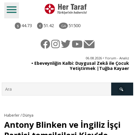
44.73
51.42
51500
$
€
GA
ya
06.08.2026 • Yorum - Analiz
rı
• Ebeveynliğin Kalbi: Duygusal Zekâ ile Çocuk
Yetiştirmek |Tuğba Kayaer
Türkiye
Haberler / Dünya
Antony Blinken ve İngiliz İşçi
Derkenar