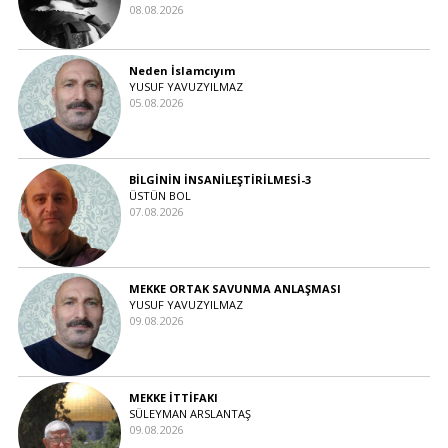
08.08.2026
Neden İslamcıyım
YUSUF YAVUZYILMAZ
05.08.2026
BİLGİNİN İNSANİLEŞTİRİLMESİ-3
ÜSTÜN BOL
07.08.2026
MEKKE ORTAK SAVUNMA ANLAŞMASI
YUSUF YAVUZYILMAZ
09.08.2026
MEKKE İTTİFAKI
SÜLEYMAN ARSLANTAŞ
09.08.2026