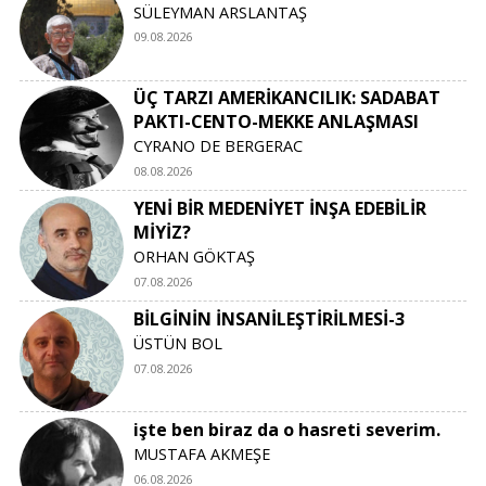
SÜLEYMAN ARSLANTAŞ
09.08.2026
ÜÇ TARZI AMERİKANCILIK: SADABAT
PAKTI-CENTO-MEKKE ANLAŞMASI
CYRANO DE BERGERAC
08.08.2026
YENİ BİR MEDENİYET İNŞA EDEBİLİR
MİYİZ?
ORHAN GÖKTAŞ
07.08.2026
BİLGİNİN İNSANİLEŞTİRİLMESİ-3
ÜSTÜN BOL
07.08.2026
işte ben biraz da o hasreti severim.
MUSTAFA AKMEŞE
06.08.2026