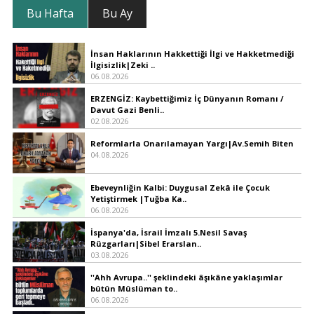
Bu Hafta
Bu Ay
İnsan Haklarının Hakkettiği İlgi ve Hakketmediği
İlgisizlik|Zeki ..
06.08.2026
ERZENGİZ: Kaybettiğimiz İç Dünyanın Romanı /
Davut Gazi Benli..
02.08.2026
Reformlarla Onarılamayan Yargı|Av.Semih Biten
04.08.2026
Ebeveynliğin Kalbi: Duygusal Zekâ ile Çocuk
Yetiştirmek |Tuğba Ka..
06.08.2026
İspanya'da, İsrail İmzalı 5.Nesil Savaş
Rüzgarları|Sibel Erarslan..
03.08.2026
''Ahh Avrupa..'' şeklindeki âşıkâne yaklaşımlar
bütün Müslüman to..
06.08.2026