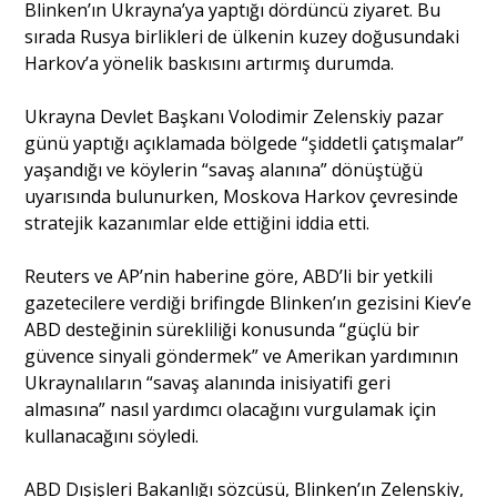
Blinken’ın Ukrayna’ya yaptığı dördüncü ziyaret. Bu
sırada Rusya birlikleri de ülkenin kuzey doğusundaki
Harkov’a yönelik baskısını artırmış durumda.
Portre
Ukrayna Devlet Başkanı Volodimir Zelenskiy pazar
Yazarlar
günü yaptığı açıklamada bölgede “şiddetli çatışmalar”
yaşandığı ve köylerin “savaş alanına” dönüştüğü
uyarısında bulunurken, Moskova Harkov çevresinde
stratejik kazanımlar elde ettiğini iddia etti.
Eğitim
Reuters ve AP’nin haberine göre, ABD’li bir yetkili
gazetecilere verdiği brifingde Blinken’ın gezisini Kiev’e
Dosya Haber
ABD desteğinin sürekliliği konusunda “güçlü bir
güvence sinyali göndermek” ve Amerikan yardımının
Ankara Analiz
Ukraynalıların “savaş alanında inisiyatifi geri
almasına” nasıl yardımcı olacağını vurgulamak için
Sağlık
kullanacağını söyledi.
ABD Dışişleri Bakanlığı sözcüsü, Blinken’ın Zelenskiy,