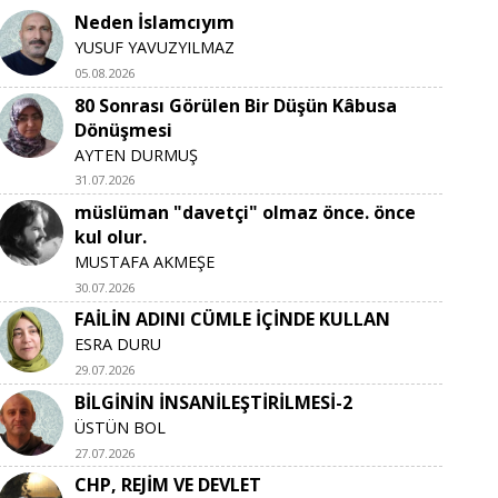
Neden İslamcıyım
YUSUF YAVUZYILMAZ
05.08.2026
80 Sonrası Görülen Bir Düşün Kâbusa
Dönüşmesi
AYTEN DURMUŞ
31.07.2026
müslüman "davetçi" olmaz önce. önce
kul olur.
MUSTAFA AKMEŞE
30.07.2026
FAİLİN ADINI CÜMLE İÇİNDE KULLAN
ESRA DURU
29.07.2026
BİLGİNİN İNSANİLEŞTİRİLMESİ-2
ÜSTÜN BOL
27.07.2026
CHP, REJİM VE DEVLET