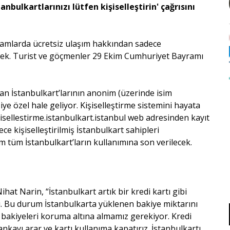
bulkartlarınızı lütfen kişiselleştirin' çağrısını
ayramlarda ücretsiz ulaşım hakkından sadece
ilecek. Turist ve göçmenler 29 Ekim Cumhuriyet Bayramı
an İstanbulkart’larının anonim (üzerinde isim
ye özel hale geliyor. Kişiselleştirme sistemini hayata
isellestirme.istanbulkart.istanbul web adresinden kayıt
e kişiselleştirilmiş İstanbulkart sahipleri
nim tüm İstanbulkart’ların kullanımına son verilecek.
hat Narin, “İstanbulkart artık bir kredi kartı gibi
du. Bu durum İstanbulkarta yüklenen bakiye miktarını
k bakiyeleri koruma altına almamız gerekiyor. Kredi
nkayı arar ve kartı kullanıma kapatırız. İstanbulkartı