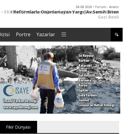
02.08.2026 • Yorum - Analiz
• ERZENGİZ: Kaybettiğimiz İç Dünyanın Romanı / Davut
Gazi Benli
izisi
Portre
Yazarlar
Fikir Dünyası