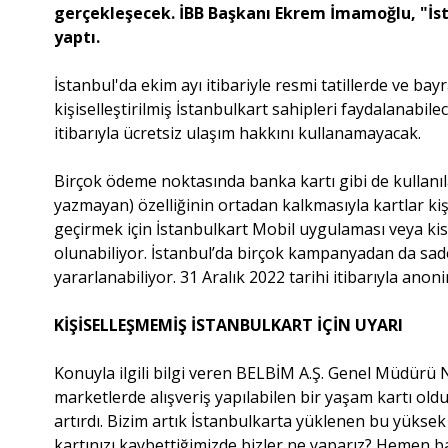
gerçekleşecek. İBB Başkanı Ekrem İmamoğlu, "İstan
yaptı.
İstanbul'da ekim ayı itibariyle resmi tatillerde ve b
kişiselleştirilmiş İstanbulkart sahipleri faydalanab
itibarıyla ücretsiz ulaşım hakkını kullanamayacak.
Birçok ödeme noktasında banka kartı gibi de kullanıl
yazmayan) özelliğinin ortadan kalkmasıyla kartlar kişi
geçirmek için İstanbulkart Mobil uygulaması veya kis
olunabiliyor. İstanbul’da birçok kampanyadan da sadec
yararlanabiliyor. 31 Aralık 2022 tarihi itibarıyla ano
KİŞİSELLEŞMEMİŞ İSTANBULKART İÇİN UYARI
Konuyla ilgili bilgi veren BELBİM A.Ş. Genel Müdürü Ni
marketlerde alışveriş yapılabilen bir yaşam kartı ol
artırdı. Bizim artık İstanbulkarta yüklenen bu yükse
kartınızı kaybettiğimizde bizler ne yaparız? Hemen ba