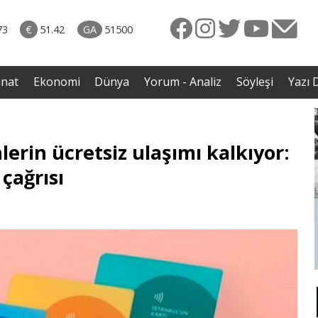
Dünya
04.08.2026 • Yorum - Analiz
 ile
• Reformlarla Onarılamayan Yargı|Av.Semih Biten
73
€
51.42
GA
51500
reni
anat
Ekonomi
Dünya
Yorum - Analiz
Söyleşi
Yazı D
erin ücretsiz ulaşımı kalkıyor:
çağrısı