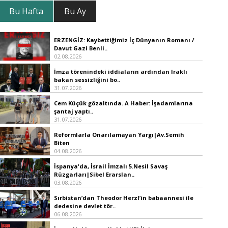
Bu Hafta
Bu Ay
ERZENGİZ: Kaybettiğimiz İç Dünyanın Romanı /
Davut Gazi Benli..
02.08.2026
İmza törenindeki iddiaların ardından Iraklı
bakan sessizliğini bo..
31.07.2026
Cem Küçük gözaltında. A Haber: İşadamlarına
şantaj yaptı..
31.07.2026
Reformlarla Onarılamayan Yargı|Av.Semih
Biten
04.08.2026
İspanya'da, İsrail İmzalı 5.Nesil Savaş
Rüzgarları|Sibel Erarslan..
03.08.2026
Sırbistan’dan Theodor Herzl’in babaannesi ile
dedesine devlet tör..
06.08.2026