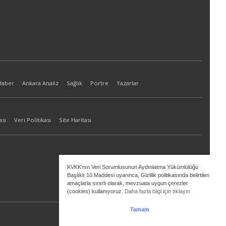
Haber
Ankara Analiz
Sağlık
Portre
Yazarlar
ası
Veri Politikası
Site Haritası
KVKK'nın Veri Sorumlusunun Aydınlatma Yükümlülüğü
Başlıklı 10.Maddesi uyarınca, Gizlilik politikasında belirtilen
amaçlarla sınırlı olarak, mevzuata uygun çerezler
(cookies) kullanıyoruz.
Daha fazla bilgi için tıklayın
Tamam