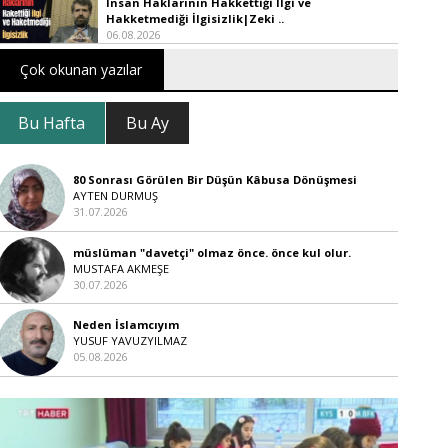
İnsan Haklarının Hakkettiği İlgi ve
Hakketmediği İlgisizlik|Zeki ..
06.08.2026
Çok okunan yazılar
Bu Hafta
Bu Ay
80 Sonrası Görülen Bir Düşün Kâbusa Dönüşmesi
AYTEN DURMUŞ
31.07.2026
müslüman "davetçi" olmaz önce. önce kul olur.
MUSTAFA AKMEŞE
30.07.2026
Neden İslamcıyım
YUSUF YAVUZYILMAZ
05.08.2026