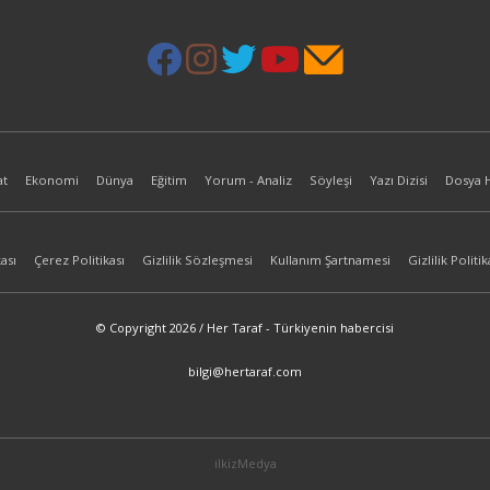
at
Ekonomi
Dünya
Eğitim
Yorum - Analiz
Söyleşi
Yazı Dizisi
Dosya 
ası
Çerez Politikası
Gizlilik Sözleşmesi
Kullanım Şartnamesi
Gizlilik Politik
© Copyright 2026 / Her Taraf - Türkiyenin habercisi
bilgi@hertaraf.com
ilkizMedya