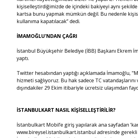
kişiselleştirdiğimizde de içindeki bakiyeyi aynı şekil
kartsa bunu yapmak mümkün değil. Bu nedenle kişise
kullanıma kapatılacak” dedi.
İMAMOĞLU'NDAN ÇAĞRI
İstanbul Büyükşehir Belediye (İBB) Başkanı Ekrem İmam
yaptı.
Twitter hesabından yaptığı açıklamada İmamoğlu, "Mil
hizmeti sağlıyoruz. Bu hak sadece TC vatandaşlarını 
dışındakiler 29 Ekim itibariyle ücretsiz ulaşımdan fay
İSTANBULKART NASIL KİŞİSELLEŞTİRİLİR?
İstanbulkart Mobil’e giriş yapılarak ana sayfadan ‘ka
www.bireysel.istanbulkart.istanbul adresinde gerekli bi