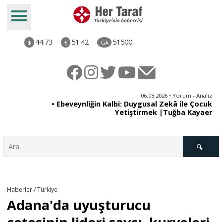
44.73
51.42
51500
$
€
GA
ya
06.08.2026 • Yorum - Analiz
rı
• Ebeveynliğin Kalbi: Duygusal Zekâ ile Çocuk
Yetiştirmek |Tuğba Kayaer
Türkiye
Haberler / Türkiye
Adana'da uyuşturucu
Derkenar