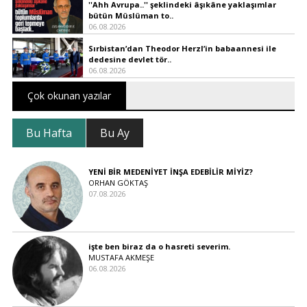
''Ahh Avrupa..'' şeklindeki âşıkâne yaklaşımlar
bütün Müslüman to..
06.08.2026
Sırbistan’dan Theodor Herzl’in babaannesi ile
dedesine devlet tör..
06.08.2026
Çok okunan yazılar
Bu Hafta
Bu Ay
YENİ BİR MEDENİYET İNŞA EDEBİLİR MİYİZ?
ORHAN GÖKTAŞ
07.08.2026
işte ben biraz da o hasreti severim.
MUSTAFA AKMEŞE
06.08.2026