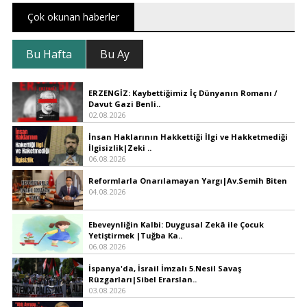
Çok okunan haberler
Bu Hafta
Bu Ay
ERZENGİZ: Kaybettiğimiz İç Dünyanın Romanı /
Davut Gazi Benli..
02.08.2026
İnsan Haklarının Hakkettiği İlgi ve Hakketmediği
İlgisizlik|Zeki ..
06.08.2026
Reformlarla Onarılamayan Yargı|Av.Semih Biten
04.08.2026
Ebeveynliğin Kalbi: Duygusal Zekâ ile Çocuk
Yetiştirmek |Tuğba Ka..
06.08.2026
İspanya'da, İsrail İmzalı 5.Nesil Savaş
Rüzgarları|Sibel Erarslan..
03.08.2026