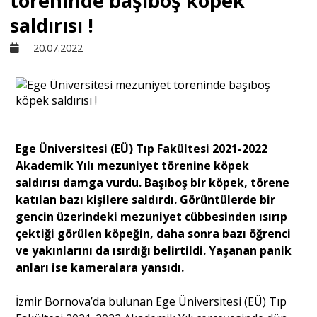
töreninde başıboş köpek
saldırısı !
Sivil Toplum
20.07.2022
Kültür - Sanat
Ekonomi
Ege Üniversitesi (EÜ) Tıp Fakültesi 2021-2022
Akademik Yılı mezuniyet törenine köpek
Dünya
saldırısı damga vurdu. Başıboş bir köpek, törene
katılan bazı kişilere saldırdı. Görüntülerde bir
gencin üzerindeki mezuniyet cübbesinden ısırıp
Yorum - Analiz
çektiği görülen köpeğin, daha sonra bazı öğrenci
ve yakınlarını da ısırdığı belirtildi. Yaşanan panik
Söyleşi
anları ise kameralara yansıdı.
İzmir Bornova’da bulunan Ege Üniversitesi (EÜ) Tıp
Yazı Dizisi