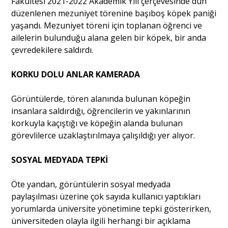
Fakültesi 2021-2022 Akademik Yılı çerçevesinde dün
düzenlenen mezuniyet törenine başıboş köpek paniği
yaşandı. Mezuniyet töreni için toplanan öğrenci ve
Portre
ailelerin bulunduğu alana gelen bir köpek, bir anda
çevredekilere saldırdı.
Yazarlar
KORKU DOLU ANLAR KAMERADA
Görüntülerde, tören alanında bulunan köpeğin
insanlara saldırdığı, öğrencilerin ve yakınlarının
korkuyla kaçıştığı ve köpeğin alanda bulunan
Eğitim
görevlilerce uzaklaştırılmaya çalışıldığı yer alıyor.
Dosya Haber
SOSYAL MEDYADA TEPKİ
Ankara Analiz
Öte yandan, görüntülerin sosyal medyada
Sağlık
paylaşılması üzerine çok sayıda kullanıcı yaptıkları
yorumlarda üniversite yönetimine tepki gösterirken,
üniversiteden olayla ilgili herhangi bir açıklama