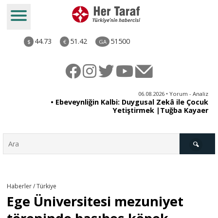
44.73
51.42
51500
$
€
GA
ya
06.08.2026 • Yorum - Analiz
rı
• Ebeveynliğin Kalbi: Duygusal Zekâ ile Çocuk
Yetiştirmek |Tuğba Kayaer
Türkiye
Haberler / Türkiye
Ege Üniversitesi mezuniyet
Derkenar