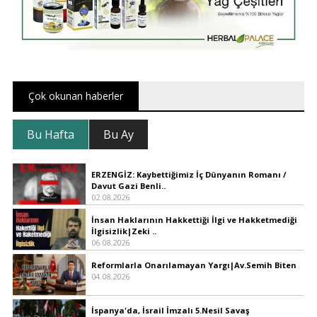
Çok okunan haberler
Bu Hafta
Bu Ay
ERZENGİZ: Kaybettiğimiz İç Dünyanın Romanı /
Davut Gazi Benli..
02.08.2026
İnsan Haklarının Hakkettiği İlgi ve Hakketmediği
İlgisizlik|Zeki ..
06.08.2026
Reformlarla Onarılamayan Yargı|Av.Semih Biten
04.08.2026
İspanya'da, İsrail İmzalı 5.Nesil Savaş