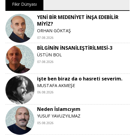
Fikir Dünyası
YENİ BİR MEDENİYET İNŞA EDEBİLİR
MİYİZ?
ORHAN GÖKTAŞ
07.08.2026
BİLGİNİN İNSANİLEŞTİRİLMESİ-3
ÜSTÜN BOL
07.08.2026
işte ben biraz da o hasreti severim.
MUSTAFA AKMEŞE
06.08.2026
Neden İslamcıyım
YUSUF YAVUZYILMAZ
05.08.2026