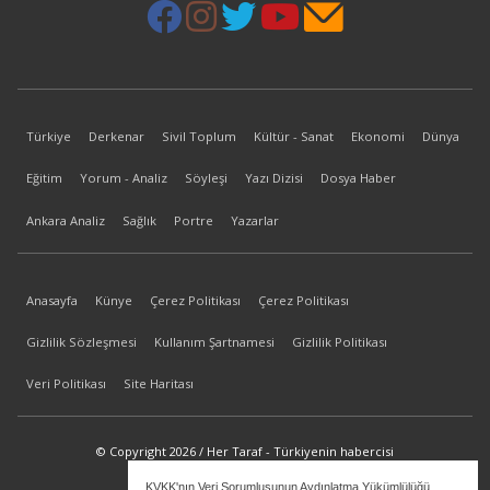
Türkiye
Derkenar
Sivil Toplum
Kültür - Sanat
Ekonomi
Dünya
Eğitim
Yorum - Analiz
Söyleşi
Yazı Dizisi
Dosya Haber
Ankara Analiz
Sağlık
Portre
Yazarlar
Anasayfa
Künye
Çerez Politikası
Çerez Politikası
Gizlilik Sözleşmesi
Kullanım Şartnamesi
Gizlilik Politikası
Veri Politikası
Site Haritası
© Copyright 2026 / Her Taraf - Türkiyenin habercisi
KVKK'nın Veri Sorumlusunun Aydınlatma Yükümlülüğü