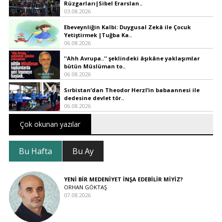
Rüzgarları|Sibel Erarslan..
03.08.2026
Ebeveynliğin Kalbi: Duygusal Zekâ ile Çocuk
Yetiştirmek |Tuğba Ka..
06.08.2026
''Ahh Avrupa..'' şeklindeki âşıkâne yaklaşımlar
bütün Müslüman to..
06.08.2026
Sırbistan’dan Theodor Herzl’in babaannesi ile
dedesine devlet tör..
06.08.2026
Çok okunan yazılar
Bu Hafta
Bu Ay
YENİ BİR MEDENİYET İNŞA EDEBİLİR MİYİZ?
ORHAN GÖKTAŞ
07.08.2026