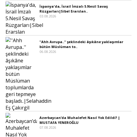
İspanya'da, İsrail İmzalı 5.Nesil Savaş
Rüzgarları|Sibel Erarslan..
03.08.2026
''Ahh Avrupa..'' şeklindeki âşıkâne yaklaşımlar
bütün Müslüman to..
06.08.2026
Azerbaycan’da Muhalefet Nasıl Yok Edildi? |
MUSTAFA YENEROĞLU
07.08.2026