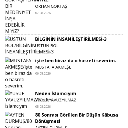
ORHAN GÖKTAŞ
07.08.2026
BİLGİNİN İNSANİLEŞTİRİLMESİ-3
ÜSTÜN BOL
07.08.2026
işte ben biraz da o hasreti severim.
MUSTAFA AKMEŞE
06.08.2026
Neden İslamcıyım
YUSUF YAVUZYILMAZ
05.08.2026
80 Sonrası Görülen Bir Düşün Kâbusa
Dönüşmesi
AYTEN DURMUŞ