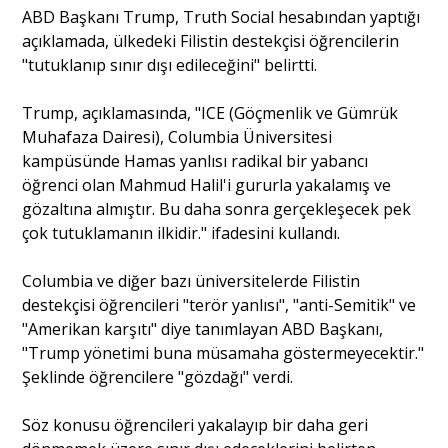
ABD Başkanı Trump, Truth Social hesabından yaptığı
Söyleşi
açıklamada, ülkedeki Filistin destekçisi öğrencilerin
"tutuklanıp sınır dışı edileceğini" belirtti.
Yazı Dizisi
Trump, açıklamasında, "ICE (Göçmenlik ve Gümrük
Muhafaza Dairesi), Columbia Üniversitesi
kampüsünde Hamas yanlısı radikal bir yabancı
Portre
öğrenci olan Mahmud Halil'i gururla yakalamış ve
gözaltına almıştır. Bu daha sonra gerçekleşecek pek
çok tutuklamanın ilkidir." ifadesini kullandı.
Yazarlar
Columbia ve diğer bazı üniversitelerde Filistin
destekçisi öğrencileri "terör yanlısı", "anti-Semitik" ve
"Amerikan karşıtı" diye tanımlayan ABD Başkanı,
"Trump yönetimi buna müsamaha göstermeyecektir."
Eğitim
Şeklinde öğrencilere "gözdağı" verdi.
Dosya Haber
Söz konusu öğrencileri yakalayıp bir daha geri
Ankara Analiz