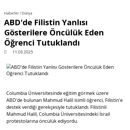
Türkiye
Haberler / Dünya
ABD'de Filistin Yanlısı
Derkenar
Gösterilere Öncülük Eden
Öğrenci Tutuklandı
Sivil Toplum
11.03.2025
Kültür - Sanat
Ekonomi
Columbia Üniversitesinde eğitim görmek üzere
ABD'de bulunan Mahmud Halil isimli öğrenci, Filistin'e
Dünya
destek verdiği gerekçesiyle tutuklandı. Filistinli
Mahmud Halil, Columbia Üniversitesindeki İsrail
protestolarına öncülük ediyordu.
Yorum - Analiz