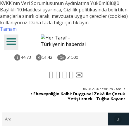
KVKK'nın Veri Sorumlusunun Aydınlatma Yükümlülüğü
Başlıklı 10.Maddesi uyarınca, Gizlilik politikasında belirtilen
amaçlarla sınırlı olarak, mevzuata uygun çerezler (cookies)
kullanıyoruz.
Daha fazla bilgi için tıklayın
Tamam
44.73
51.42
51500
$
€
GA
ya
06.08.2026 • Yorum - Analiz
rı
• Ebeveynliğin Kalbi: Duygusal Zekâ ile Çocuk
Yetiştirmek |Tuğba Kayaer