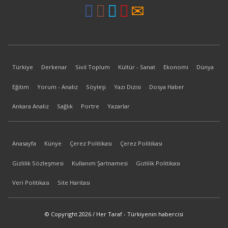
Türkiye
Derkenar
Sivil Toplum
Kültür - Sanat
Ekonomi
Dünya
Eğitim
Yorum - Analiz
Söyleşi
Yazı Dizisi
Dosya Haber
Ankara Analiz
Sağlık
Portre
Yazarlar
Anasayfa
Künye
Çerez Politikası
Çerez Politikası
Gizlilik Sözleşmesi
Kullanım Şartnamesi
Gizlilik Politikası
Veri Politikası
Site Haritası
© Copyright 2026 / Her Taraf - Türkiyenin habercisi