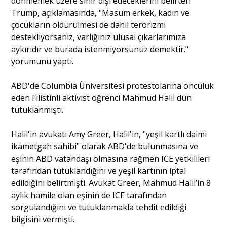
dönmemek üzere sınır dışı edeceklerini belirten
Trump, açıklamasında, "Masum erkek, kadın ve
Sağlık
çocukların öldürülmesi de dahil terörizmi
destekliyorsanız, varlığınız ulusal çıkarlarımıza
aykırıdır ve burada istenmiyorsunuz demektir."
yorumunu yaptı.
ABD'de Columbia Üniversitesi protestolarına öncülük
eden Filistinli aktivist öğrenci Mahmud Halil dün
tutuklanmıştı.
Halil'in avukatı Amy Greer, Halil'in, "yeşil kartlı daimi
ikametgah sahibi" olarak ABD'de bulunmasına ve
eşinin ABD vatandaşı olmasına rağmen ICE yetkilileri
tarafından tutuklandığını ve yeşil kartının iptal
edildiğini belirtmişti. Avukat Greer, Mahmud Halil’in 8
aylık hamile olan eşinin de ICE tarafından
sorgulandığını ve tutuklanmakla tehdit edildiği
bilgisini vermişti.