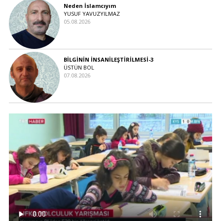
Neden İslamcıyım
YUSUF YAVUZYILMAZ
05.08.2026
BİLGİNİN İNSANİLEŞTİRİLMESİ-3
ÜSTÜN BOL
07.08.2026