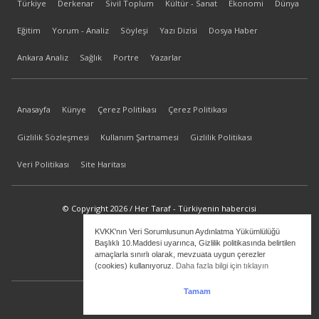
Türkiye
Derkenar
Sivil Toplum
Kültür - Sanat
Ekonomi
Dünya
Eğitim
Yorum - Analiz
Söyleşi
Yazı Dizisi
Dosya Haber
Ankara Analiz
Sağlık
Portre
Yazarlar
Anasayfa
Künye
Çerez Politikası
Çerez Politikası
Gizlilik Sözleşmesi
Kullanım Şartnamesi
Gizlilik Politikası
Veri Politikası
Site Haritası
© Copyright 2026 / Her Taraf - Türkiyenin habercisi
KVKK'nın Veri Sorumlusunun Aydınlatma Yükümlülüğü
bilgi@hertaraf.com
Başlıklı 10.Maddesi uyarınca, Gizlilik politikasında belirtilen
amaçlarla sınırlı olarak, mevzuata uygun çerezler
(cookies) kullanıyoruz.
Daha fazla bilgi için tıklayın
Tamam
ilkizMedya