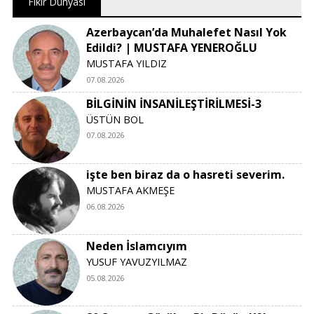
Fikir Dünyası
Azerbaycan’da Muhalefet Nasıl Yok
Edildi? | MUSTAFA YENEROĞLU
MUSTAFA YILDIZ
07.08.2026
BİLGİNİN İNSANİLEŞTİRİLMESİ-3
ÜSTÜN BOL
07.08.2026
işte ben biraz da o hasreti severim.
MUSTAFA AKMEŞE
06.08.2026
Neden İslamcıyım
YUSUF YAVUZYILMAZ
05.08.2026