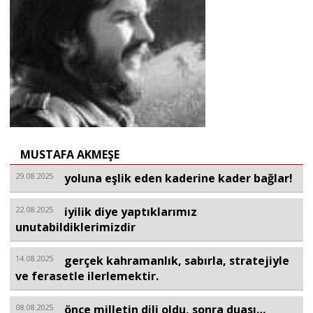
Sivil Toplum
Kültür - Sanat
Ekonomi
MUSTAFA AKMEŞE
Dünya
29.08.2025
yoluna eşlik eden kaderine kader bağlar!
22.08.2025
iyilik diye yaptıklarımız
Yorum - Analiz
unutabildiklerimizdir
14.08.2025
gerçek kahramanlık, sabırla, stratejiyle
Söyleşi
ve ferasetle ilerlemektir.
Yazı Dizisi
08.08.2025
önce milletin dili oldu, sonra duası…