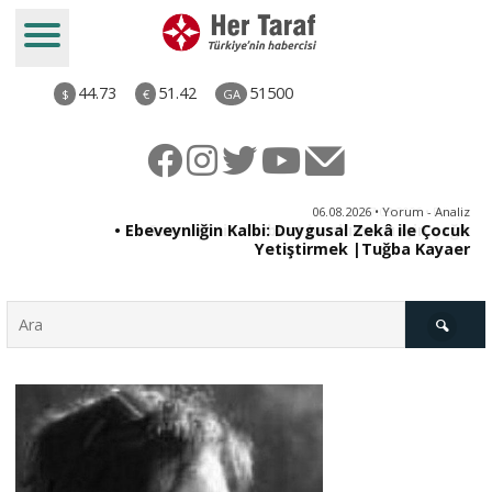
44.73
51.42
51500
$
€
GA
ya
06.08.2026 • Yorum - Analiz
rı
• Ebeveynliğin Kalbi: Duygusal Zekâ ile Çocuk
Yetiştirmek |Tuğba Kayaer
Türkiye
Derkenar