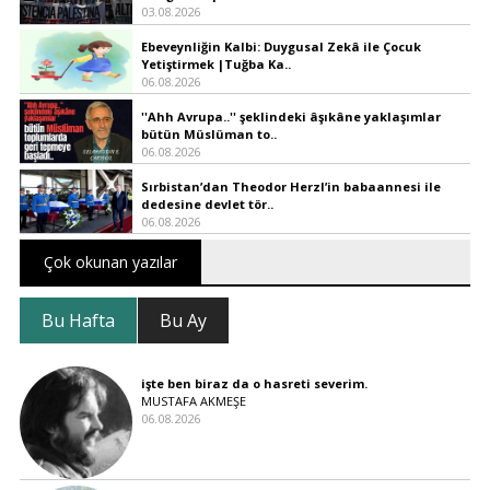
03.08.2026
Ebeveynliğin Kalbi: Duygusal Zekâ ile Çocuk
Yetiştirmek |Tuğba Ka..
06.08.2026
''Ahh Avrupa..'' şeklindeki âşıkâne yaklaşımlar
bütün Müslüman to..
06.08.2026
Sırbistan’dan Theodor Herzl’in babaannesi ile
dedesine devlet tör..
06.08.2026
Çok okunan yazılar
Bu Hafta
Bu Ay
işte ben biraz da o hasreti severim.
MUSTAFA AKMEŞE
06.08.2026