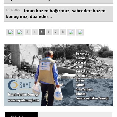
12.06.2025
iman bazen bağırmaz, sabreder; bazen
konuşmaz, dua eder…
3
4
5
6
7
8