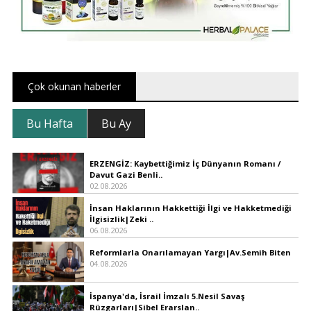
Çok okunan haberler
Bu Hafta
Bu Ay
ERZENGİZ: Kaybettiğimiz İç Dünyanın Romanı /
Davut Gazi Benli..
02.08.2026
İnsan Haklarının Hakkettiği İlgi ve Hakketmediği
İlgisizlik|Zeki ..
06.08.2026
Reformlarla Onarılamayan Yargı|Av.Semih Biten
04.08.2026
İspanya'da, İsrail İmzalı 5.Nesil Savaş
Rüzgarları|Sibel Erarslan..