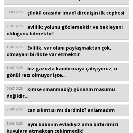
01.08.2025
çünkü orasıdır imanî direnişin ilk cephesi
Portre
25.07.2025
evlilik; yolunu gözlemektir ve bekleyeni
olduğunu bilmektir!
Yazarlar
18.07.2025
Evlilik, var olanı paylaşmaktan çok,
olmayanı birlikte var etmektir
11.07.2025
biz gazozla kandırmaya çalışıyoruz, o
Eğitim
gönül razı olmuyor işte...
Dosya Haber
04.07.2025
kimse sınanmadığı günahın masumu
değildir…
Ankara Analiz
27.06.2025
can sıkıntısı mı derdiniz? anlamadım
Sağlık
19.06.2025
aynı babanın evladıyız ama birbirimizi
kuyulara atmaktan çekinmedik!