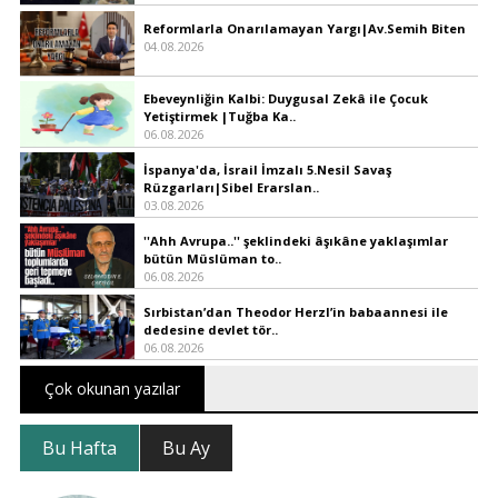
Reformlarla Onarılamayan Yargı|Av.Semih Biten
04.08.2026
Ebeveynliğin Kalbi: Duygusal Zekâ ile Çocuk
Yetiştirmek |Tuğba Ka..
06.08.2026
İspanya'da, İsrail İmzalı 5.Nesil Savaş
Rüzgarları|Sibel Erarslan..
03.08.2026
''Ahh Avrupa..'' şeklindeki âşıkâne yaklaşımlar
bütün Müslüman to..
06.08.2026
Sırbistan’dan Theodor Herzl’in babaannesi ile
dedesine devlet tör..
06.08.2026
Çok okunan yazılar
Bu Hafta
Bu Ay