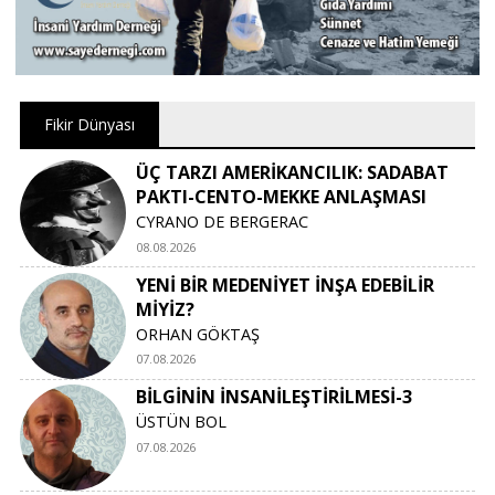
Fikir Dünyası
ÜÇ TARZI AMERİKANCILIK: SADABAT
PAKTI-CENTO-MEKKE ANLAŞMASI
CYRANO DE BERGERAC
08.08.2026
YENİ BİR MEDENİYET İNŞA EDEBİLİR
MİYİZ?
ORHAN GÖKTAŞ
07.08.2026
BİLGİNİN İNSANİLEŞTİRİLMESİ-3
ÜSTÜN BOL
07.08.2026