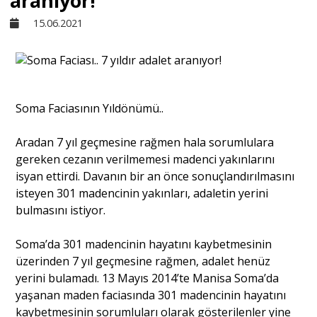
aranıyor!
15.06.2021
Sivil Toplum
Kültür - Sanat
Soma Faciasının Yıldönümü..
Ekonomi
Aradan 7 yıl geçmesine rağmen hala sorumlulara
gereken cezanın verilmemesi madenci yakınlarını
Dünya
isyan ettirdi. Davanın bir an önce sonuçlandırılmasını
isteyen 301 madencinin yakınları, adaletin yerini
bulmasını istiyor.
Yorum - Analiz
Soma’da 301 madencinin hayatını kaybetmesinin
üzerinden 7 yıl geçmesine rağmen, adalet henüz
Söyleşi
yerini bulamadı. 13 Mayıs 2014’te Manisa Soma’da
yaşanan maden faciasında 301 madencinin hayatını
Yazı Dizisi
kaybetmesinin sorumluları olarak gösterilenler yine