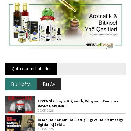
Çok okunan haberler
Bu Hafta
Bu Ay
ERZENGİZ: Kaybettiğimiz İç Dünyanın Romanı /
Davut Gazi Benli..
02.08.2026
İnsan Haklarının Hakkettiği İlgi ve Hakketmediği
İlgisizlik|Zeki ..
06.08.2026