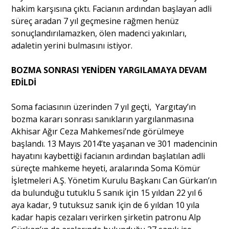
hakim karşısına çıktı. Facianın ardından başlayan adli
süreç aradan 7 yıl geçmesine rağmen henüz
Portre
sonuçlandırılamazken, ölen madenci yakınları,
adaletin yerini bulmasını istiyor.
Yazarlar
BOZMA SONRASI YENİDEN YARGILAMAYA DEVAM
EDİLDİ
Soma faciasının üzerinden 7 yıl geçti, Yargıtay’ın
bozma kararı sonrası sanıkların yargılanmasına
Eğitim
Akhisar Ağır Ceza Mahkemesi’nde görülmeye
başlandı. 13 Mayıs 2014’te yaşanan ve 301 madencinin
Dosya Haber
hayatını kaybettiği facianın ardından başlatılan adli
süreçte mahkeme heyeti, aralarında Soma Kömür
Ankara Analiz
İşletmeleri A.Ş. Yönetim Kurulu Başkanı Can Gürkan’ın
da bulunduğu tutuklu 5 sanık için 15 yıldan 22 yıl 6
Sağlık
aya kadar, 9 tutuksuz sanık için de 6 yıldan 10 yıla
kadar hapis cezaları verirken şirketin patronu Alp