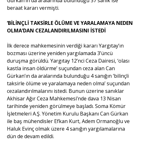
Gürkan’ın da aralarında bulunduğu 37 sanık ise
beraat kararı vermişti.
‘BİLİNÇLİ TAKSİRLE ÖLÜME VE YARALAMAYA NEDEN
OLMA’DAN CEZALANDIRILMASINI İSTEDİ
İlk derece mahkemesinin verdiği kararı Yargıtay’ın
bozması üzerine yeniden yargılamada 3’üncü
duruşma görüldü. Yargıtay 12’nci Ceza Dairesi, ‘olası
kastla insan öldürme’ suçundan ceza alan Can
Gürkan’ın da aralarında bulunduğu 4 sanığın ‘bilinçli
taksirle ölüme ve yaralamaya neden olma’ suçundan
cezalandırılmalarını istedi. Bunun üzerine sanıklar
Akhisar Ağır Ceza Mahkemesi’nde dava 13 Nisan
tarihinde yeniden görülmeye başladı. Soma Kömür
İşletmeleri A.Ş. Yönetim Kurulu Başkanı Can Gürkan
ile baş mühendisler Efkan Kurt, Adem Ormanoğlu ve
Haluk Evinç olmak üzere 4 sanığın yargılamalarına
dün de devam edildi.