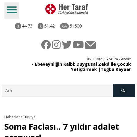
44.73
51.42
51500
$
€
GA
ya
06.08.2026 • Yorum - Analiz
rı
• Ebeveynliğin Kalbi: Duygusal Zekâ ile Çocuk
Yetiştirmek |Tuğba Kayaer
Türkiye
Haberler / Türkiye
Soma Faciası.. 7 yıldır adalet
Derkenar