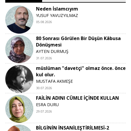
Neden İslamcıyım
YUSUF YAVUZYILMAZ
05.08.2026
80 Sonrası Görülen Bir Düşün Kâbusa
Dönüşmesi
AYTEN DURMUŞ
31.07.2026
müslüman "davetçi" olmaz önce. önce
kul olur.
MUSTAFA AKMEŞE
30.07.2026
FAİLİN ADINI CÜMLE İÇİNDE KULLAN
ESRA DURU
29.07.2026
BİLGİNİN İNSANİLEŞTİRİLMESİ-2