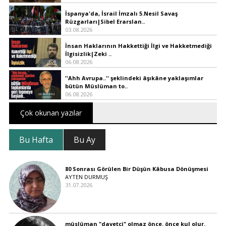
İspanya'da, İsrail İmzalı 5.Nesil Savaş
Rüzgarları|Sibel Erarslan..
03.08.2026
İnsan Haklarının Hakkettiği İlgi ve Hakketmediği
İlgisizlik|Zeki ..
06.08.2026
''Ahh Avrupa..'' şeklindeki âşıkâne yaklaşımlar
bütün Müslüman to..
06.08.2026
Çok okunan yazılar
Bu Hafta
Bu Ay
80 Sonrası Görülen Bir Düşün Kâbusa Dönüşmesi
AYTEN DURMUŞ
31.07.2026
müslüman "davetçi" olmaz önce. önce kul olur.