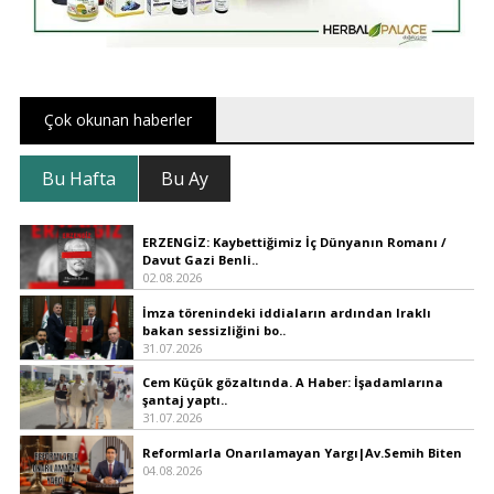
Çok okunan haberler
Bu Hafta
Bu Ay
ERZENGİZ: Kaybettiğimiz İç Dünyanın Romanı /
Davut Gazi Benli..
02.08.2026
İmza törenindeki iddiaların ardından Iraklı
bakan sessizliğini bo..
31.07.2026
Cem Küçük gözaltında. A Haber: İşadamlarına
şantaj yaptı..
31.07.2026
Reformlarla Onarılamayan Yargı|Av.Semih Biten
04.08.2026