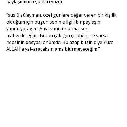
paylaşımında şunları yazdı:
“süslü süleyman, özel günlere değer veren bir kişilik
Portre
olduğum için bugün seninle ilgili bir paylaşım
yapmayacağım. Ama şunu unutma, seni
Yazarlar
mahvedeceğim. Bütün çaldığın çırptığın ne varsa
hepsinin dosyası önümde. Bu azap bitsin diye Yüce
ALLAH’a yalvaracaksın ama bitirmeyeceğim.”
Eğitim
Dosya Haber
Ankara Analiz
Sağlık