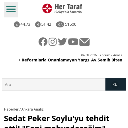
44.73
51.42
51500
$
€
GA
ya
04.08.2026 • Yorum - Analiz
ne
• Reformlarla Onarılamayan Yargı|Av.Semih Biten
ni
Türkiye
Haberler / Ankara Analiz
Sedat Peker Soylu'yu tehdit
Derkenar