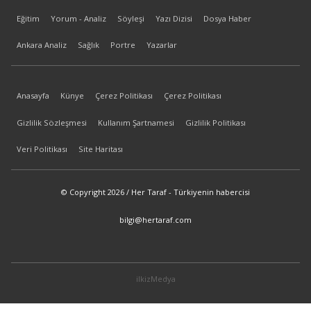
Eğitim
Yorum - Analiz
Söyleşi
Yazı Dizisi
Dosya Haber
Ankara Analiz
Sağlık
Portre
Yazarlar
Anasayfa
Künye
Çerez Politikası
Çerez Politikası
Gizlilik Sözleşmesi
Kullanım Şartnamesi
Gizlilik Politikası
Veri Politikası
Site Haritası
© Copyright 2026 / Her Taraf - Türkiyenin habercisi
bilgi@hertaraf.com
ilkizMedya