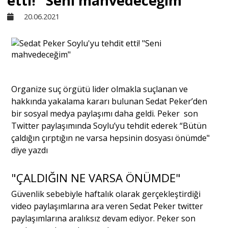
etti! "Seni mahvedeceğim"
20.06.2021
Sivil Toplum
Kültür - Sanat
Organize suç örgütü lider olmakla suçlanan ve
Ekonomi
hakkında yakalama kararı bulunan Sedat Peker’den
bir sosyal medya paylaşımı daha geldi. Peker son
Dünya
Twitter paylaşımında Soylu’yu tehdit ederek “Bütün
çaldığın çırptığın ne varsa hepsinin dosyası önümde"
diye yazdı
Yorum - Analiz
"ÇALDIĞIN NE VARSA ÖNÜMDE"
Söyleşi
Güvenlik sebebiyle haftalık olarak gerçekleştirdiği
video paylaşımlarına ara veren Sedat Peker twitter
paylaşımlarına aralıksız devam ediyor. Peker son
Yazı Dizisi