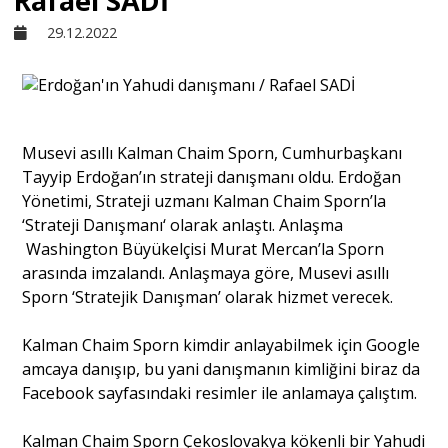
Rafael SADİ
29.12.2022
Sivil Toplum
Kültür - Sanat
Musevi asıllı Kalman Chaim Sporn, Cumhurbaşkanı
Tayyip Erdoğan’ın strateji danışmanı oldu. Erdoğan
Ekonomi
Yönetimi, Strateji uzmanı Kalman Chaim Sporn’la
‘Strateji Danışmanı‘ olarak anlaştı. Anlaşma
Dünya
Washington Büyükelçisi Murat Mercan’la Sporn
arasında imzalandı. Anlaşmaya göre, Musevi asıllı
Sporn ‘Stratejik Danışman’ olarak hizmet verecek.
Yorum - Analiz
Kalman Chaim Sporn kimdir anlayabilmek için Google
amcaya danışıp, bu yani danışmanın kimliğini biraz da
Söyleşi
Facebook sayfasındaki resimler ile anlamaya çalıştım.
Yazı Dizisi
Kalman Chaim Sporn Çekoslovakya kökenli bir Yahudi