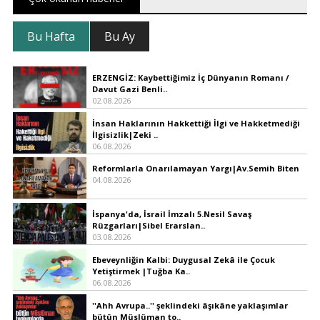
Bu Hafta
Bu Ay
ERZENGİZ: Kaybettiğimiz İç Dünyanın Romanı /
Davut Gazi Benli..
02.08.2026
İnsan Haklarının Hakkettiği İlgi ve Hakketmediği
İlgisizlik|Zeki ..
06.08.2026
Reformlarla Onarılamayan Yargı|Av.Semih Biten
04.08.2026
İspanya'da, İsrail İmzalı 5.Nesil Savaş
Rüzgarları|Sibel Erarslan..
03.08.2026
Ebeveynliğin Kalbi: Duygusal Zekâ ile Çocuk
Yetiştirmek |Tuğba Ka..
06.08.2026
''Ahh Avrupa..'' şeklindeki âşıkâne yaklaşımlar
bütün Müslüman to..