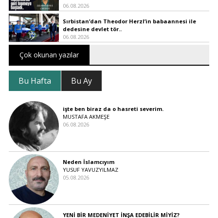
06.08.2026
Sırbistan’dan Theodor Herzl’in babaannesi ile
dedesine devlet tör..
06.08.2026
Çok okunan yazılar
Bu Hafta
Bu Ay
işte ben biraz da o hasreti severim.
MUSTAFA AKMEŞE
06.08.2026
Neden İslamcıyım
YUSUF YAVUZYILMAZ
05.08.2026
YENİ BİR MEDENİYET İNŞA EDEBİLİR MİYİZ?