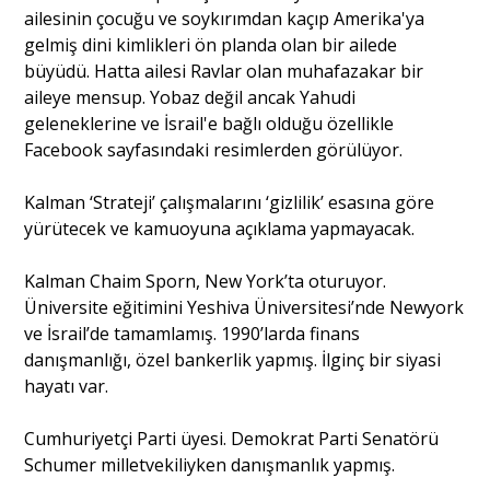
ailesinin çocuğu ve soykırımdan kaçıp Amerika'ya
gelmiş dini kimlikleri ön planda olan bir ailede
Portre
büyüdü. Hatta ailesi Ravlar olan muhafazakar bir
aileye mensup. Yobaz değil ancak Yahudi
geleneklerine ve İsrail'e bağlı olduğu özellikle
Yazarlar
Facebook sayfasındaki resimlerden görülüyor.
Kalman ‘Strateji’ çalışmalarını ‘gizlilik’ esasına göre
yürütecek ve kamuoyuna açıklama yapmayacak.
Eğitim
Kalman Chaim Sporn, New York’ta oturuyor.
Üniversite eğitimini Yeshiva Üniversitesi’nde Newyork
Dosya Haber
ve İsrail’de tamamlamış. 1990’larda finans
danışmanlığı, özel bankerlik yapmış. İlginç bir siyasi
Ankara Analiz
hayatı var.
Sağlık
Cumhuriyetçi Parti üyesi. Demokrat Parti Senatörü
Schumer milletvekiliyken danışmanlık yapmış.