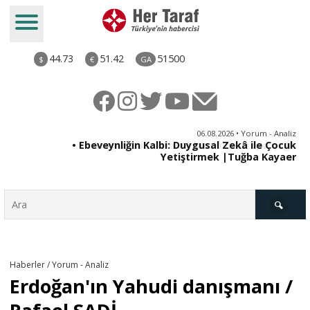
44.73
51.42
51500
$
€
GA
ya
06.08.2026 • Yorum - Analiz
rı
• Ebeveynliğin Kalbi: Duygusal Zekâ ile Çocuk
Yetiştirmek |Tuğba Kayaer
Türkiye
Haberler / Yorum - Analiz
Erdoğan'ın Yahudi danışmanı /
Derkenar