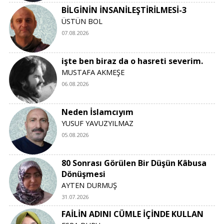
BİLGİNİN İNSANİLEŞTİRİLMESİ-3
ÜSTÜN BOL
07.08.2026
işte ben biraz da o hasreti severim.
MUSTAFA AKMEŞE
06.08.2026
Neden İslamcıyım
YUSUF YAVUZYILMAZ
05.08.2026
80 Sonrası Görülen Bir Düşün Kâbusa
Dönüşmesi
AYTEN DURMUŞ
31.07.2026
FAİLİN ADINI CÜMLE İÇİNDE KULLAN