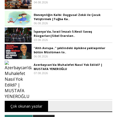
04.08.2026
Ebeveynliğin Kalbi: Duygusal Zekâ ile Çocuk
Yetiştirmek |Tuğba Ka..
06.08.2026
İspanya'da, İsrail İmzalı 5.Nesil Savaş
Rüzgarları|Sibel Erarslan..
03.08.2026
''Ahh Avrupa..'' şeklindeki âşıkâne yaklaşımlar
bütün Müslüman to..
06.08.2026
Azerbaycan’da Muhalefet Nasıl Yok Edildi? |
MUSTAFA YENEROĞLU
07.08.2026
Çok okunan yazılar