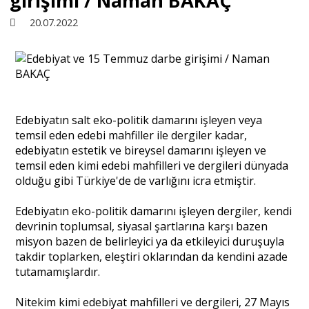
girişimi / Naman BAKAÇ
20.07.2022
Sivil Toplum
Kültür - Sanat
Edebiyatın salt eko-politik damarını işleyen veya
Ekonomi
temsil eden edebi mahfiller ile dergiler kadar,
edebiyatın estetik ve bireysel damarını işleyen ve
temsil eden kimi edebi mahfilleri ve dergileri dünyada
Dünya
olduğu gibi Türkiye'de de varlığını icra etmiştir.
Edebiyatın eko-politik damarını işleyen dergiler, kendi
Yorum - Analiz
devrinin toplumsal, siyasal şartlarına karşı bazen
misyon bazen de belirleyici ya da etkileyici duruşuyla
takdir toplarken, eleştiri oklarından da kendini azade
Söyleşi
tutamamışlardır.
Nitekim kimi edebiyat mahfilleri ve dergileri, 27 Mayıs
Yazı Dizisi