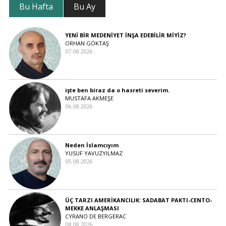
Bu Hafta
Bu Ay
YENİ BİR MEDENİYET İNŞA EDEBİLİR MİYİZ?
ORHAN GÖKTAŞ
07.08.2026
işte ben biraz da o hasreti severim.
MUSTAFA AKMEŞE
06.08.2026
Neden İslamcıyım
YUSUF YAVUZYILMAZ
05.08.2026
ÜÇ TARZI AMERİKANCILIK: SADABAT PAKTI-CENTO-
MEKKE ANLAŞMASI
CYRANO DE BERGERAC
08.08.2026