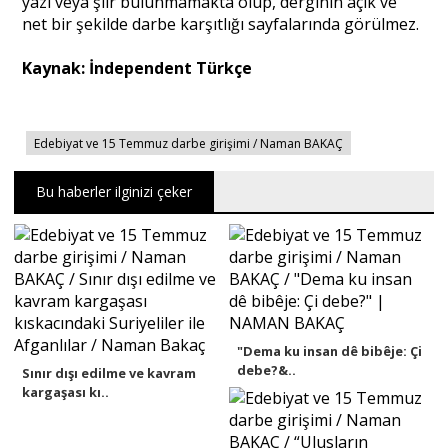
yazı veya şiir bulunmamakta olup, derginin açık ve
net bir şekilde darbe karşıtlığı sayfalarında görülmez.
Kaynak: İndependent Türkçe
Edebiyat ve 15 Temmuz darbe girişimi / Naman BAKAÇ
Bu haberler ilginizi çeker
"Dema ku insan dê bibêje: Çi
debe?&..
Sınır dışı edilme ve kavram
kargaşası kı..