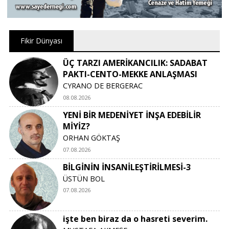
Fikir Dünyası
ÜÇ TARZI AMERİKANCILIK: SADABAT
PAKTI-CENTO-MEKKE ANLAŞMASI
CYRANO DE BERGERAC
08.08.2026
YENİ BİR MEDENİYET İNŞA EDEBİLİR
MİYİZ?
ORHAN GÖKTAŞ
07.08.2026
BİLGİNİN İNSANİLEŞTİRİLMESİ-3
ÜSTÜN BOL
07.08.2026
işte ben biraz da o hasreti severim.