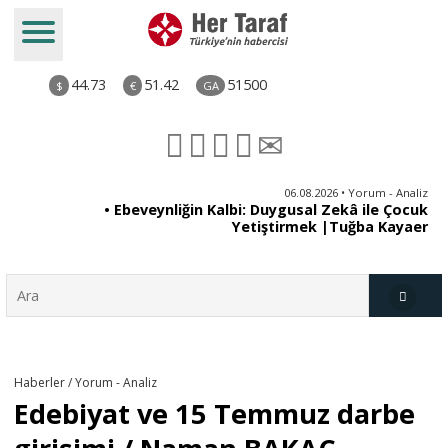
44.73
51.42
51500
$
€
GA
ya
06.08.2026 • Yorum - Analiz
rı
• Ebeveynliğin Kalbi: Duygusal Zekâ ile Çocuk
Yetiştirmek |Tuğba Kayaer
Türkiye
Haberler / Yorum - Analiz
Edebiyat ve 15 Temmuz darbe
Derkenar