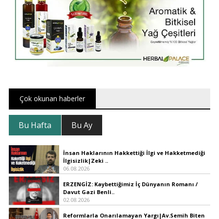
Çok okunan haberler
Bu Hafta
Bu Ay
İnsan Haklarının Hakkettiği İlgi ve Hakketmediği
İlgisizlik|Zeki ..
06.08.2026
ERZENGİZ: Kaybettiğimiz İç Dünyanın Romanı /
Davut Gazi Benli..
02.08.2026
Reformlarla Onarılamayan Yargı|Av.Semih Biten