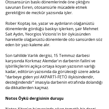
Otosansürün baskı dönemlerinde öne çıktığını
savunan Evren, otosansürle mücadele etmek
gerektiğini de mezkûr yazısında işler.
Rober Koptaş ise, yazar ve aydınların olağanüstü
dönemlerde gördüğü baskıyı işlerken, şair Mehmet
Sait Aydın, Yeorgios Vizionis'in bir öyküsünden
hareketle olağanüstü dönemlerde oto sansürden söz
eden bir yazı kaleme alır.
Son tahlilde Varlık dergisi, 15 Temmuz darbesi
karşısında Korkmaz Alemdar'ın darbenin failini ve
işbirlikçilerini açıkça ortaya koyan yazısının varlığı
kadar, editörün yazısında da görüleceği üzere adeta
"darbeye giden yol AKPARTİ-FETÖ ilişkisindendir,
desteğindendir" imasıyla darbenin etrafında dolandığı
da dikkatlerden kaçmaz.
Notos Öykü dergisinin duruşu
Notos Kitap'ın bünyesinde çıkan tematik bir dergi