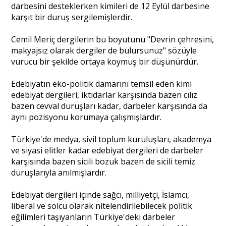
darbesini desteklerken kimileri de 12 Eylül darbesine
karşıt bir duruş sergilemişlerdir.
Portre
Cemil Meriç dergilerin bu boyutunu "Devrin çehresini,
makyajsız olarak dergiler de bulursunuz" sözüyle
vurucu bir şekilde ortaya koymuş bir düşünürdür.
Yazarlar
Edebiyatın eko-politik damarını temsil eden kimi
edebiyat dergileri, iktidarlar karşısında bazen cılız
bazen cevval duruşları kadar, darbeler karşısında da
aynı pozisyonu korumaya çalışmışlardır.
Eğitim
Türkiye'de medya, sivil toplum kuruluşları, akademya
Dosya Haber
ve siyasi elitler kadar edebiyat dergileri de darbeler
karşısında bazen sicili bozuk bazen de sicili temiz
Ankara Analiz
duruşlarıyla anılmışlardır.
Sağlık
Edebiyat dergileri içinde sağcı, milliyetçi, İslamcı,
liberal ve solcu olarak nitelendirilebilecek politik
eğilimleri taşıyanların Türkiye'deki darbeler