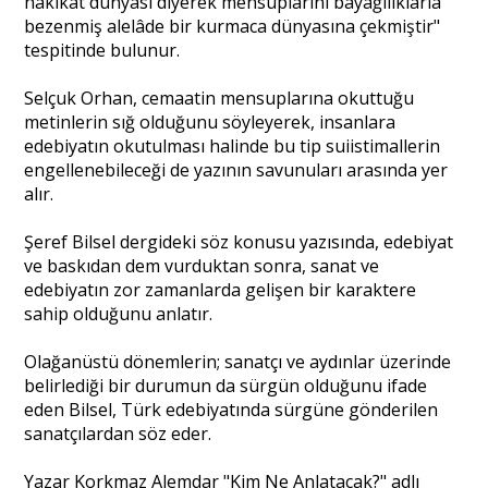
hakikat dünyası diyerek mensuplarını bayağılıklarla
bezenmiş alelâde bir kurmaca dünyasına çekmiştir"
tespitinde bulunur.
Selçuk Orhan, cemaatin mensuplarına okuttuğu
metinlerin sığ olduğunu söyleyerek, insanlara
edebiyatın okutulması halinde bu tip suiistimallerin
engellenebileceği de yazının savunuları arasında yer
alır.
Şeref Bilsel dergideki söz konusu yazısında, edebiyat
ve baskıdan dem vurduktan sonra, sanat ve
edebiyatın zor zamanlarda gelişen bir karaktere
sahip olduğunu anlatır.
Olağanüstü dönemlerin; sanatçı ve aydınlar üzerinde
belirlediği bir durumun da sürgün olduğunu ifade
eden Bilsel, Türk edebiyatında sürgüne gönderilen
sanatçılardan söz eder.
Yazar Korkmaz Alemdar "Kim Ne Anlatacak?" adlı