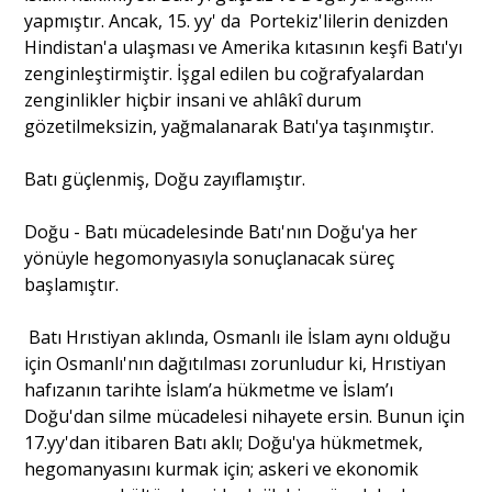
yapmıştır. Ancak, 15. yy' da Portekiz'lilerin denizden
Hindistan'a ulaşması ve Amerika kıtasının keşfi Batı'yı
zenginleştirmiştir. İşgal edilen bu coğrafyalardan
zenginlikler hiçbir insani ve ahlâkî durum
gözetilmeksizin, yağmalanarak Batı'ya taşınmıştır.
Batı güçlenmiş, Doğu zayıflamıştır.
Doğu - Batı mücadelesinde Batı'nın Doğu'ya her
yönüyle hegomonyasıyla sonuçlanacak süreç
başlamıştır.
Batı Hrıstiyan aklında, Osmanlı ile İslam aynı olduğu
için Osmanlı'nın dağıtılması zorunludur ki, Hrıstiyan
hafızanın tarihte İslam’a hükmetme ve İslam’ı
Doğu'dan silme mücadelesi nihayete ersin. Bunun için
17.yy'dan itibaren Batı aklı; Doğu'ya hükmetmek,
hegomanyasını kurmak için; askeri ve ekonomik