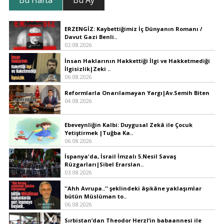
Bu Hafta
Bu Ay
ERZENGİZ: Kaybettiğimiz İç Dünyanın Romanı /
Davut Gazi Benli..
02.08.2026
İnsan Haklarının Hakkettiği İlgi ve Hakketmediği
İlgisizlik|Zeki ..
06.08.2026
Reformlarla Onarılamayan Yargı|Av.Semih Biten
04.08.2026
Ebeveynliğin Kalbi: Duygusal Zekâ ile Çocuk
Yetiştirmek |Tuğba Ka..
06.08.2026
İspanya'da, İsrail İmzalı 5.Nesil Savaş
Rüzgarları|Sibel Erarslan..
03.08.2026
''Ahh Avrupa..'' şeklindeki âşıkâne yaklaşımlar
bütün Müslüman to..
06.08.2026
Sırbistan’dan Theodor Herzl’in babaannesi ile