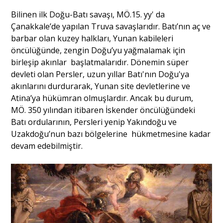
Bilinen ilk Doğu-Batı savaşı, MÖ.15. yy' da
Çanakkale’de yapılan Truva savaşlarıdır. Batı’nın aç ve
Portre
barbar olan kuzey halkları, Yunan kabileleri
öncülüğünde, zengin Doğu’yu yağmalamak için
Yazarlar
birleşip akınlar başlatmalarıdır. Dönemin süper
devleti olan Persler, uzun yıllar Batı'nın Doğu'ya
akınlarını durdurarak, Yunan site devletlerine ve
Atina’ya hükümran olmuşlardır. Ancak bu durum,
MÖ. 350 yılından itibaren İskender öncülüğündeki
Eğitim
Batı ordularının, Persleri yenip Yakındoğu ve
Uzakdoğu’nun bazı bölgelerine hükmetmesine kadar
Dosya Haber
devam edebilmiştir.
Ankara Analiz
Sağlık