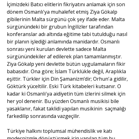
İçimizdeki Batıcı elitlerin fikriyatını anlamak için son
dönem Osmanlı'ya muhalefet etmiş Ziya Gökalp
gibilerinin Malta sürgünü çok şey ifade eder. Malta
sürgünündeki bir grubun İngilizler tarafından
konferanslar adı altında eğitime tabi tutulduğu nasıl
bir planın işlediği anlamında manidardır. Osmanlı
sonrası yeni kurulan devlette sadece Malta
sürgünündekiler af edilerek plan tamamlanmıştır.
Ziya Gökalp yeni devlette bütün uygulamaların fikir
babasıdır. Ona göre; İslam Türklükle değil, Araplıkla
eşittir. Türkler için Din Şamanizm’dir; Orhun'a gidilir,
Göktürk yüceltilir. Eski Türk kitabeleri kutsanır. O
kadar ki Osmanlı'ya aidiyetin tüm izlerini silmek için
her yol denenir. Bu yüzden Osmanlı musikisi bile
yasaklanır, fakat taklidi yapılan musikinin saçmalığı
farkedilip sonrasında vazgeçilir.
Türkiye halkını toplumsal mühendislik ve katı
modernizmle dönüştürmek için yapılan tüm bu