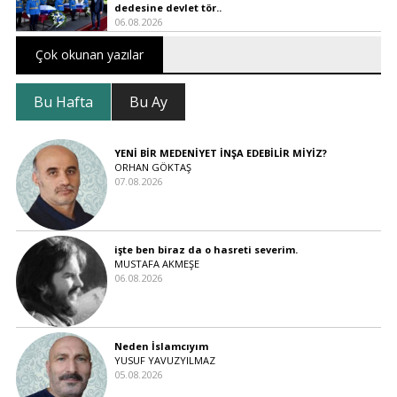
dedesine devlet tör..
06.08.2026
Çok okunan yazılar
Bu Hafta
Bu Ay
YENİ BİR MEDENİYET İNŞA EDEBİLİR MİYİZ?
ORHAN GÖKTAŞ
07.08.2026
işte ben biraz da o hasreti severim.
MUSTAFA AKMEŞE
06.08.2026
Neden İslamcıyım
YUSUF YAVUZYILMAZ
05.08.2026