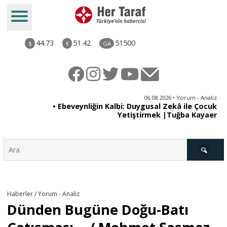
44.73
51.42
51500
$
€
GA
ya
06.08.2026 • Yorum - Analiz
rı
• Ebeveynliğin Kalbi: Duygusal Zekâ ile Çocuk
Yetiştirmek |Tuğba Kayaer
Türkiye
Haberler / Yorum - Analiz
Dünden Bugüne Doğu-Batı
Derkenar