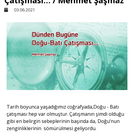
Çatışması... / Mehmet Şaşmaz
03.06.2021
Sivil Toplum
Kültür - Sanat
Ekonomi
Dünya
Yorum - Analiz
Tarih boyunca yaşadığımız coğrafyada,Doğu - Batı
Söyleşi
çatışması hep var olmuştur. Çatışmanın şimdi olduğu
gibi en belirgin sebeplerinin başında da, Doğu’nun
zenginliklerinin sömürülmesi geliyordu.
Yazı Dizisi