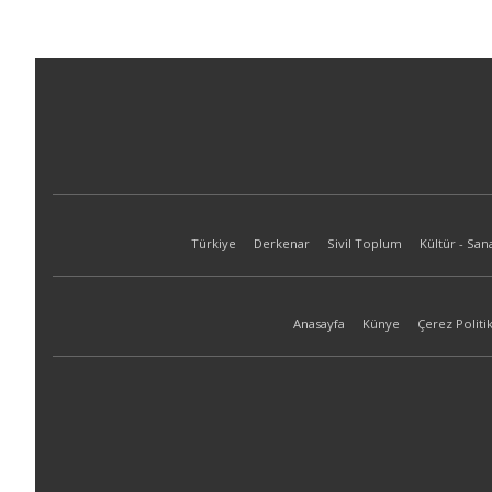
Türkiye
Derkenar
Sivil Toplum
Kültür - San
Anasayfa
Künye
Çerez Politik