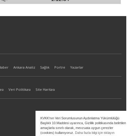
Haber
Ankara Analiz
Sağlık
Portre
Yazarlar
ası
Veri Politikası
Site Haritası
KVKK'nın Veri Sorumlusunun Aydınlatma Yükümlülüğü
Başlıklı 10.Maddesi uyarınca, Gizlilik politikasında belirtilen
amaçlarla sınırlı olarak, mevzuata uygun çerezler
(cookies) kullanıyoruz.
Daha fazla bilgi için tıklayın