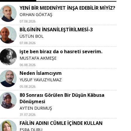
YENİ BİR MEDENİYET İNŞA EDEBİLİR MİYİZ?
ORHAN GÖKTAŞ
07.08.2026
BİLGİNİN İNSANİLEŞTİRİLMESİ-3
ÜSTÜN BOL
07.08.2026
işte ben biraz da o hasreti severim.
MUSTAFA AKMEŞE
06.08.2026
Neden İslamcıyım
YUSUF YAVUZYILMAZ
05.08.2026
80 Sonrası Görülen Bir Düşün Kâbusa
Dönüşmesi
AYTEN DURMUŞ
31.07.2026
FAİLİN ADINI CÜMLE İÇİNDE KULLAN
ESRA DURU