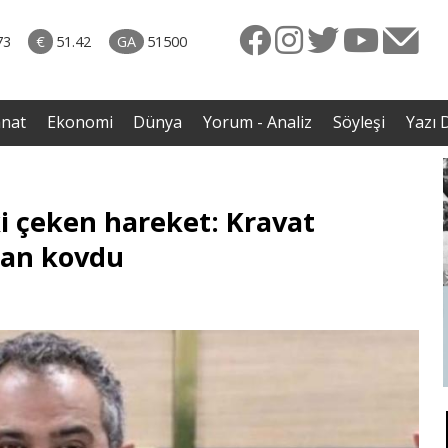
rkiye
07.08.2026 • Dünya
ttı!
• Gannuşi'nin serbest bırakılması için çağrı
73
€
51.42
GA
51500
irdi
anat
Ekonomi
Dünya
Yorum - Analiz
Söyleşi
Yazı D
 çeken hareket: Kravat
dan kovdu