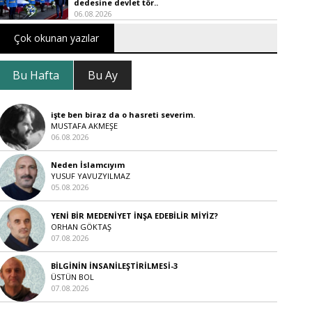
dedesine devlet tör..
06.08.2026
Çok okunan yazılar
Bu Hafta
Bu Ay
işte ben biraz da o hasreti severim.
MUSTAFA AKMEŞE
06.08.2026
Neden İslamcıyım
YUSUF YAVUZYILMAZ
05.08.2026
YENİ BİR MEDENİYET İNŞA EDEBİLİR MİYİZ?
ORHAN GÖKTAŞ
07.08.2026
BİLGİNİN İNSANİLEŞTİRİLMESİ-3
ÜSTÜN BOL
07.08.2026