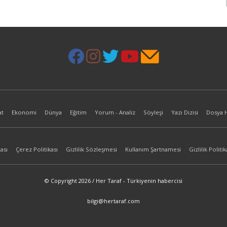
at
Ekonomi
Dünya
Eğitim
Yorum - Analiz
Söyleşi
Yazı Dizisi
Dosya 
ası
Çerez Politikası
Gizlilik Sözleşmesi
Kullanım Şartnamesi
Gizlilik Politik
© Copyright 2026 / Her Taraf - Türkiyenin habercisi
bilgi@hertaraf.com