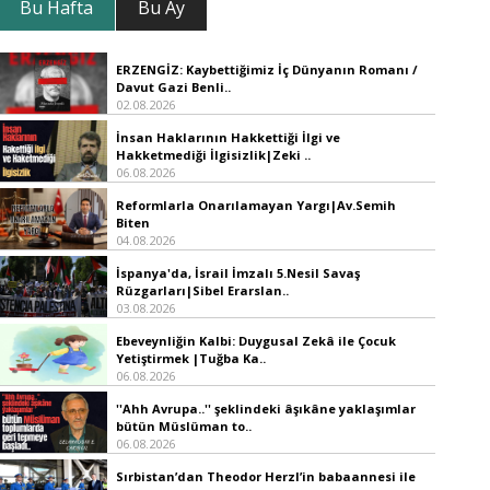
Bu Hafta
Bu Ay
ERZENGİZ: Kaybettiğimiz İç Dünyanın Romanı /
Davut Gazi Benli..
02.08.2026
İnsan Haklarının Hakkettiği İlgi ve
Hakketmediği İlgisizlik|Zeki ..
06.08.2026
Reformlarla Onarılamayan Yargı|Av.Semih
Biten
04.08.2026
İspanya'da, İsrail İmzalı 5.Nesil Savaş
Rüzgarları|Sibel Erarslan..
03.08.2026
Ebeveynliğin Kalbi: Duygusal Zekâ ile Çocuk
Yetiştirmek |Tuğba Ka..
06.08.2026
''Ahh Avrupa..'' şeklindeki âşıkâne yaklaşımlar
bütün Müslüman to..
06.08.2026
Sırbistan’dan Theodor Herzl’in babaannesi ile