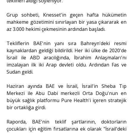
teklifleri aldığı söyleniyor.
Grup sohbeti, Knesset'in geçen hafta hükümetin
Portre
mahkeme gözetimini sınırlayan bir yasa çıkararak en
az 3.000 hekimi çekmesinin ardından başladı.
Yazarlar
Tekliflerin BAE'nin yanı sıra Bahreyn'deki resmi
kaynaklardan geldiği bildirildi. Her iki ülke de 2020'de
İsrail ile ABD aracılığında, İbrahim Anlaşmaları'nı
imzalayan ilk iki Arap devleti oldu. Ardından Fas ve
Sudan geldi.
Eğitim
Dosya Haber
Haziran ayında BAE ve İsrail, İsrail'in Sheba Tıp
Merkezi ile Abu Dabi merkezli Orta Doğu'nun en
Ankara Analiz
büyük sağlık platformu Pure Health'i içeren stratejik
bir ortaklığa girdi.
Sağlık
Raporda, BAE'nin teklif şartlarının, doktorların
çocukları için eğitim fırsatlarına ek olarak "İsrail'deki