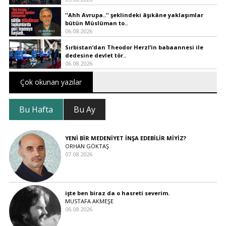
''Ahh Avrupa..'' şeklindeki âşıkâne yaklaşımlar
bütün Müslüman to..
06.08.2026
Sırbistan’dan Theodor Herzl’in babaannesi ile
dedesine devlet tör..
06.08.2026
Çok okunan yazılar
Bu Hafta
Bu Ay
YENİ BİR MEDENİYET İNŞA EDEBİLİR MİYİZ?
ORHAN GÖKTAŞ
07.08.2026
işte ben biraz da o hasreti severim.
MUSTAFA AKMEŞE
06.08.2026