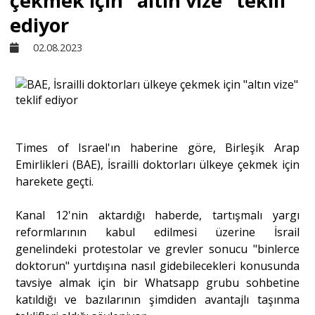
çekmek için "altın vize" teklif
ediyor
Sivil Toplum
02.08.2023
Kültür - Sanat
Ekonomi
Times of Israel'ın haberine göre, Birleşik Arap
Emirlikleri (BAE), İsrailli doktorları ülkeye çekmek için
Dünya
harekete geçti.
Kanal 12'nin aktardığı haberde, tartışmalı yargı
Yorum - Analiz
reformlarının kabul edilmesi üzerine İsrail
genelindeki protestolar ve grevler sonucu "binlerce
Söyleşi
doktorun" yurtdışına nasıl gidebilecekleri konusunda
tavsiye almak için bir Whatsapp grubu sohbetine
katıldığı ve bazılarının şimdiden avantajlı taşınma
Yazı Dizisi