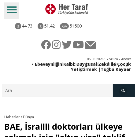
44.73
51.42
51500
$
€
GA
ya
06.08.2026 • Yorum - Analiz
rı
• Ebeveynliğin Kalbi: Duygusal Zekâ ile Çocuk
Yetiştirmek |Tuğba Kayaer
Türkiye
Haberler / Dünya
BAE, İsrailli doktorları ülkeye
Derkenar