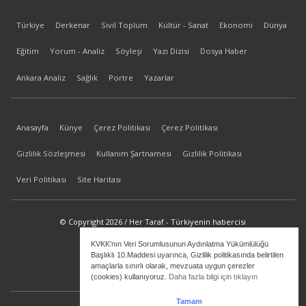
Türkiye
Derkenar
Sivil Toplum
Kültür - Sanat
Ekonomi
Dünya
Eğitim
Yorum - Analiz
Söyleşi
Yazı Dizisi
Dosya Haber
Ankara Analiz
Sağlık
Portre
Yazarlar
Anasayfa
Künye
Çerez Politikası
Çerez Politikası
Gizlilik Sözleşmesi
Kullanım Şartnamesi
Gizlilik Politikası
Veri Politikası
Site Haritası
© Copyright 2026 / Her Taraf - Türkiyenin habercisi
KVKK'nın Veri Sorumlusunun Aydınlatma Yükümlülüğü
bilgi@hertaraf.com
Başlıklı 10.Maddesi uyarınca, Gizlilik politikasında belirtilen
amaçlarla sınırlı olarak, mevzuata uygun çerezler
(cookies) kullanıyoruz.
Daha fazla bilgi için tıklayın
Tamam