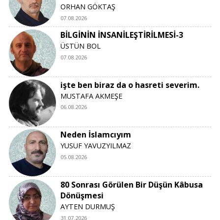
ORHAN GÖKTAŞ
07.08.2026
BİLGİNİN İNSANİLEŞTİRİLMESİ-3
ÜSTÜN BOL
07.08.2026
işte ben biraz da o hasreti severim.
MUSTAFA AKMEŞE
06.08.2026
Neden İslamcıyım
YUSUF YAVUZYILMAZ
05.08.2026
80 Sonrası Görülen Bir Düşün Kâbusa
Dönüşmesi
AYTEN DURMUŞ
31.07.2026