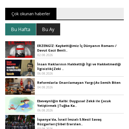
Çok okunan haberler
Bu Hafta
Bu Ay
ERZENGİZ: Kaybettiğimiz İç Dünyanın Romanı /
Davut Gazi Benli..
02.08.2026
İnsan Haklarının Hakkettiği İlgi ve Hakketmediği
İlgisizlik|Zeki ..
06.08.2026
Reformlarla Onarılamayan Yargı|Av.Semih Biten
04.08.2026
Ebeveynliğin Kalbi: Duygusal Zekâ ile Çocuk
Yetiştirmek |Tuğba Ka..
06.08.2026
İspanya'da, İsrail İmzalı 5.Nesil Savaş
Rüzgarları|Sibel Erarslan..
03.08.2026