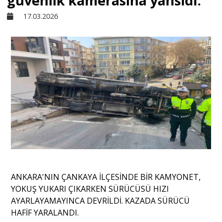
güvenlik kamerasına yansıdı.
17.03.2026
Sivil Toplum
Kültür - Sanat
Ekonomi
Dünya
Yorum - Analiz
ANKARA'NIN ÇANKAYA İLÇESİNDE BİR KAMYONET,
Söyleşi
YOKUŞ YUKARI ÇIKARKEN SÜRÜCÜSÜ HIZI
AYARLAYAMAYINCA DEVRİLDİ. KAZADA SÜRÜCÜ
HAFİF YARALANDI.
Yazı Dizisi