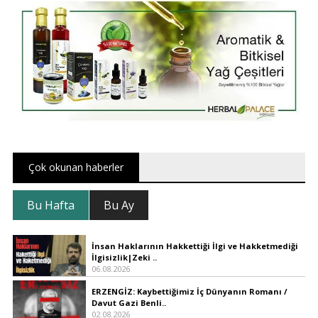
Çok okunan haberler
Bu Hafta
Bu Ay
İnsan Haklarının Hakkettiği İlgi ve Hakketmediği
İlgisizlik|Zeki ..
06.08.2026
ERZENGİZ: Kaybettiğimiz İç Dünyanın Romanı /
Davut Gazi Benli..
02.08.2026