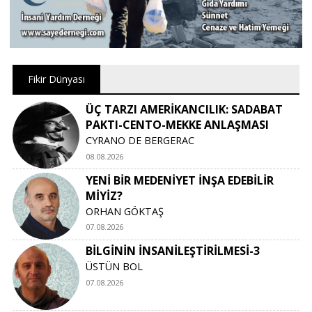
Fikir Dünyası
ÜÇ TARZI AMERİKANCILIK: SADABAT
PAKTI-CENTO-MEKKE ANLAŞMASI
CYRANO DE BERGERAC
08.08.2026
YENİ BİR MEDENİYET İNŞA EDEBİLİR
MİYİZ?
ORHAN GÖKTAŞ
07.08.2026
BİLGİNİN İNSANİLEŞTİRİLMESİ-3
ÜSTÜN BOL
07.08.2026