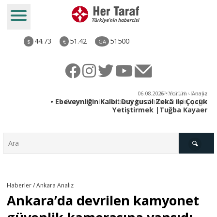
44.73
51.42
51500
$
€
GA
ya
06.08.2026 • Yorum - Analiz
rı
• Ebeveynliğin Kalbi: Duygusal Zekâ ile Çocuk
Yetiştirmek |Tuğba Kayaer
Türkiye
Haberler / Ankara Analiz
Ankara’da devrilen kamyonet
Derkenar