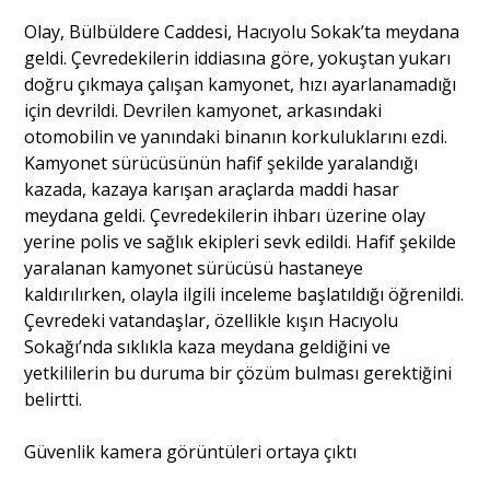
Olay, Bülbüldere Caddesi, Hacıyolu Sokak’ta meydana
geldi. Çevredekilerin iddiasına göre, yokuştan yukarı
Portre
doğru çıkmaya çalışan kamyonet, hızı ayarlanamadığı
için devrildi. Devrilen kamyonet, arkasındaki
Yazarlar
otomobilin ve yanındaki binanın korkuluklarını ezdi.
Kamyonet sürücüsünün hafif şekilde yaralandığı
kazada, kazaya karışan araçlarda maddi hasar
meydana geldi. Çevredekilerin ihbarı üzerine olay
yerine polis ve sağlık ekipleri sevk edildi. Hafif şekilde
Eğitim
yaralanan kamyonet sürücüsü hastaneye
kaldırılırken, olayla ilgili inceleme başlatıldığı öğrenildi.
Dosya Haber
Çevredeki vatandaşlar, özellikle kışın Hacıyolu
Sokağı’nda sıklıkla kaza meydana geldiğini ve
Ankara Analiz
yetkililerin bu duruma bir çözüm bulması gerektiğini
belirtti.
Sağlık
Güvenlik kamera görüntüleri ortaya çıktı