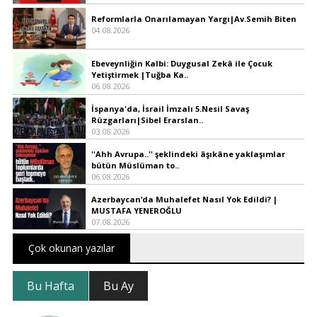
Reformlarla Onarılamayan Yargı|Av.Semih Biten
04.08.2026
Ebeveynliğin Kalbi: Duygusal Zekâ ile Çocuk
Yetiştirmek |Tuğba Ka..
06.08.2026
İspanya'da, İsrail İmzalı 5.Nesil Savaş
Rüzgarları|Sibel Erarslan..
03.08.2026
''Ahh Avrupa..'' şeklindeki âşıkâne yaklaşımlar
bütün Müslüman to..
06.08.2026
Azerbaycan’da Muhalefet Nasıl Yok Edildi? |
MUSTAFA YENEROĞLU
07.08.2026
Çok okunan yazılar
Bu Hafta
Bu Ay