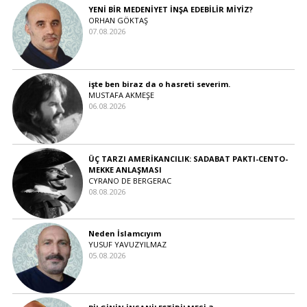
YENİ BİR MEDENİYET İNŞA EDEBİLİR MİYİZ?
ORHAN GÖKTAŞ
07.08.2026
işte ben biraz da o hasreti severim.
MUSTAFA AKMEŞE
06.08.2026
ÜÇ TARZI AMERİKANCILIK: SADABAT PAKTI-CENTO-
MEKKE ANLAŞMASI
CYRANO DE BERGERAC
08.08.2026
Neden İslamcıyım
YUSUF YAVUZYILMAZ
05.08.2026