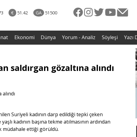
naliz
06.08.2026 • Dünya
diği
• Sırbistan’dan Theodor Herzl’in babaannesi ile
73
€
51.42
GA
51500
avaş
dedesine devlet töreni
anat
Ekonomi
Dünya
Yorum - Analiz
Söyleşi
Yazı D
an saldırgan gözaltına alındı
ilen Suriyeli kadının darp edildiği tepki çeken
 yaşlı kadının başına tekme atılmasının ardından
k müdahale ettiği görüldü.