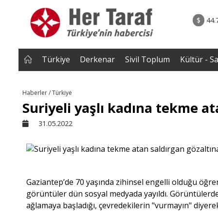
rum - Analiz
06.08.2026 • Yorum - A
lar bütün
• İnsan Haklarının Hakkettiği İlgi ve Hakketme
$
44.
 tepmeye
İlgisizlik|Zeki S
 Çakırgil
Türkiye
Derkenar
Sivil Toplum
Kültür - S
Haberler / Türkiye
Suriyeli yaşlı kadına tekme at
31.05.2022
Gaziantep’de 70 yaşında zihinsel engelli olduğu öğren
görüntüler dün sosyal medyada yayıldı. Görüntülerde
ağlamaya başladığı, çevredekilerin "vurmayın" diyere