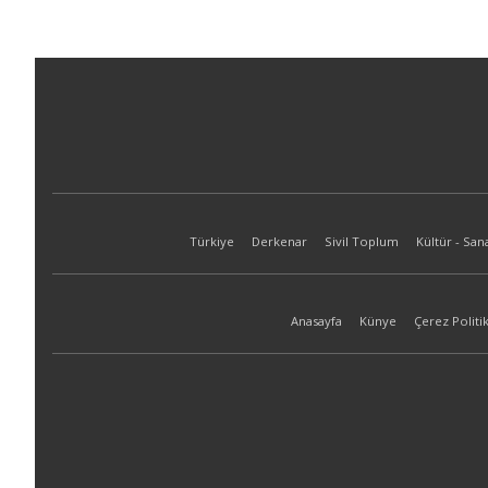
Türkiye
Derkenar
Sivil Toplum
Kültür - San
Anasayfa
Künye
Çerez Politik