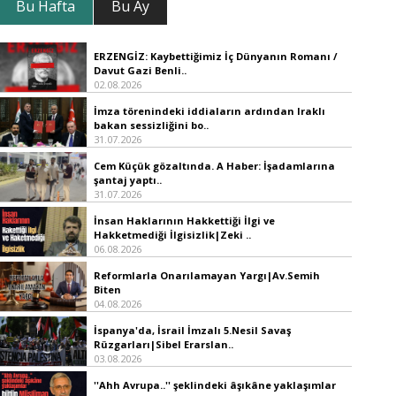
Bu Hafta
Bu Ay
ERZENGİZ: Kaybettiğimiz İç Dünyanın Romanı /
Davut Gazi Benli..
02.08.2026
İmza törenindeki iddiaların ardından Iraklı
bakan sessizliğini bo..
31.07.2026
Cem Küçük gözaltında. A Haber: İşadamlarına
şantaj yaptı..
31.07.2026
İnsan Haklarının Hakkettiği İlgi ve
Hakketmediği İlgisizlik|Zeki ..
06.08.2026
Reformlarla Onarılamayan Yargı|Av.Semih
Biten
04.08.2026
İspanya'da, İsrail İmzalı 5.Nesil Savaş
Rüzgarları|Sibel Erarslan..
03.08.2026
''Ahh Avrupa..'' şeklindeki âşıkâne yaklaşımlar