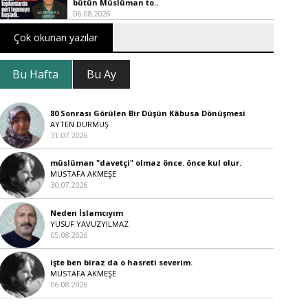
bütün Müslüman to..
06.08.2026
Çok okunan yazılar
Bu Hafta
Bu Ay
80 Sonrası Görülen Bir Düşün Kâbusa Dönüşmesi
AYTEN DURMUŞ
31.07.2026
müslüman "davetçi" olmaz önce. önce kul olur.
MUSTAFA AKMEŞE
30.07.2026
Neden İslamcıyım
YUSUF YAVUZYILMAZ
05.08.2026
işte ben biraz da o hasreti severim.
MUSTAFA AKMEŞE
06.08.2026