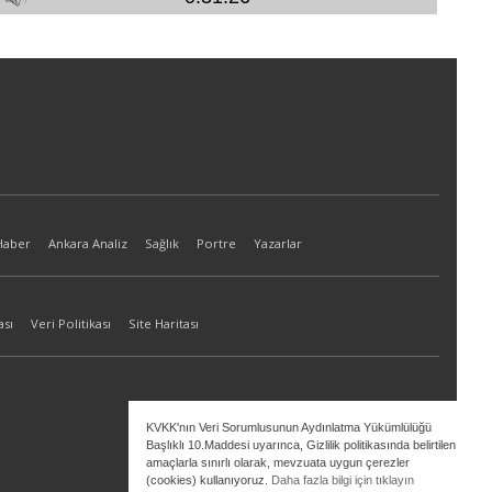
Haber
Ankara Analiz
Sağlık
Portre
Yazarlar
ası
Veri Politikası
Site Haritası
KVKK'nın Veri Sorumlusunun Aydınlatma Yükümlülüğü
Başlıklı 10.Maddesi uyarınca, Gizlilik politikasında belirtilen
amaçlarla sınırlı olarak, mevzuata uygun çerezler
(cookies) kullanıyoruz.
Daha fazla bilgi için tıklayın