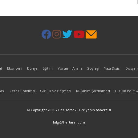
at
Ekonomi
Dünya
Eğitim
Yorum - Analiz
Söyleşi
Yazı Dizisi
Dosya 
ası
Çerez Politikası
Gizlilik Sözleşmesi
Kullanım Şartnamesi
Gizlilik Politik
© Copyright 2026 / Her Taraf - Türkiyenin habercisi
bilgi@hertaraf.com