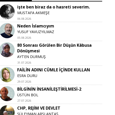
işte ben biraz da o hasreti severim.
MUSTAFA AKMEŞE
06.08.2026
Neden İslamcıyım
YUSUF YAVUZYILMAZ
05.08.2026
80 Sonrası Görülen Bir Düşün Kâbusa
Dönüşmesi
AYTEN DURMUŞ
31.07.2026
FAİLİN ADINI CÜMLE İÇİNDE KULLAN
ESRA DURU
29.07.2026
BİLGİNİN İNSANİLEŞTİRİLMESİ-2
ÜSTÜN BOL
27.07.2026
CHP, REJİM VE DEVLET
SÜLEYMAN ARSLANTAŞ